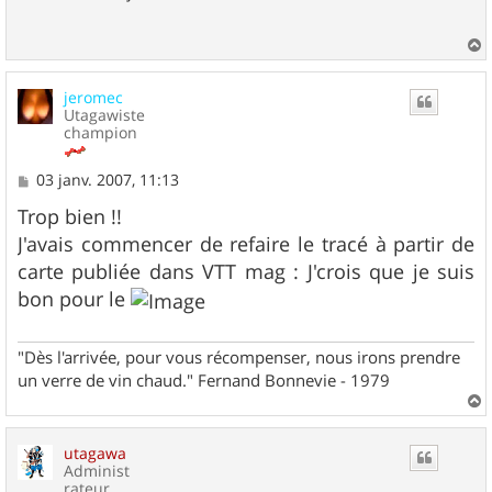
a
u
jeromec
t
Utagawiste
champion
M
03 janv. 2007, 11:13
e
s
Trop bien !!
s
J'avais commencer de refaire le tracé à partir de
a
g
carte publiée dans VTT mag : J'crois que je suis
e
bon pour le
"Dès l'arrivée, pour vous récompenser, nous irons prendre
un verre de vin chaud." Fernand Bonnevie - 1979
a
u
utagawa
t
Administ
rateur