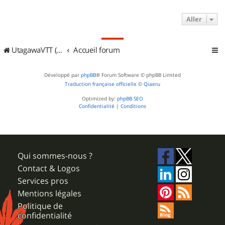
Aller
UtagawaVTT (Randos VTT et VTTAE avec traces GPS)
Accueil forum
Développé par
phpBB
® Forum Software © phpBB Limited
Traduction française officielle
©
Qiaeru
Optimized by:
phpBB SEO
Confidentialité
|
Conditions
Qui sommes-nous ?
Contact & Logos
Services pros
Mentions légales
Politique de
confidentialité