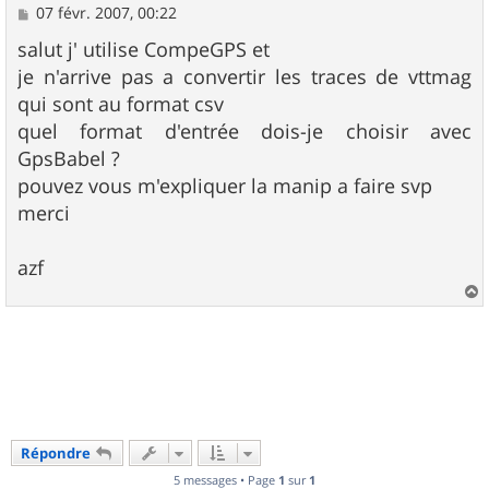
M
07 févr. 2007, 00:22
e
s
salut j' utilise CompeGPS et
s
je n'arrive pas a convertir les traces de vttmag
a
g
qui sont au format csv
e
quel format d'entrée dois-je choisir avec
GpsBabel ?
pouvez vous m'expliquer la manip a faire svp
merci
azf
a
u
t
Répondre
5 messages • Page
1
sur
1