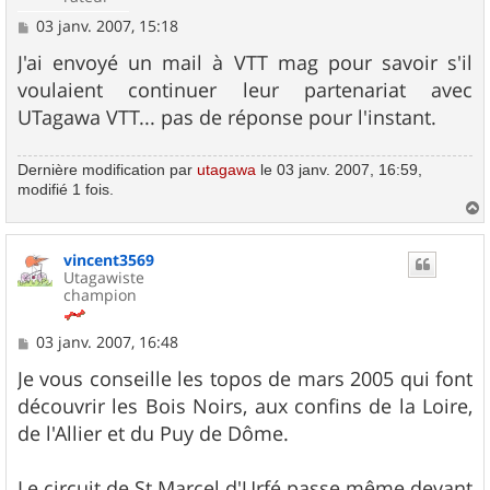
M
03 janv. 2007, 15:18
e
s
J'ai envoyé un mail à VTT mag pour savoir s'il
s
voulaient continuer leur partenariat avec
a
g
UTagawa VTT... pas de réponse pour l'instant.
e
Dernière modification par
utagawa
le 03 janv. 2007, 16:59,
modifié 1 fois.
a
u
vincent3569
t
Utagawiste
champion
M
03 janv. 2007, 16:48
e
s
Je vous conseille les topos de mars 2005 qui font
s
découvrir les Bois Noirs, aux confins de la Loire,
a
g
de l'Allier et du Puy de Dôme.
e
Le circuit de St Marcel d'Urfé passe même devant