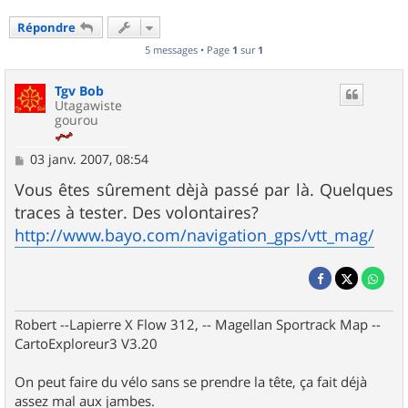
Répondre
5 messages • Page
1
sur
1
Tgv Bob
Utagawiste
gourou
M
03 janv. 2007, 08:54
e
s
Vous êtes sûrement dèjà passé par là. Quelques
s
traces à tester. Des volontaires?
a
g
http://www.bayo.com/navigation_gps/vtt_mag/
e
Robert --Lapierre X Flow 312, -- Magellan Sportrack Map --
CartoExploreur3 V3.20
On peut faire du vélo sans se prendre la tête, ça fait déjà
assez mal aux jambes.