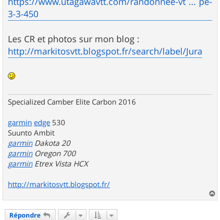
https://www.utagawavtt.com/randonnee-vt ... pe-
3-3-450
Les CR et photos sur mon blog :
http://markitosvtt.blogspot.fr/search/label/Jura
Specialized Camber Elite Carbon 2016
garmin
edge
530
Suunto Ambit
garmin
Dakota 20
garmin
Oregon 700
garmin
Etrex Vista HCX
http://markitosvtt.blogspot.fr/
a
u
Répondre
t