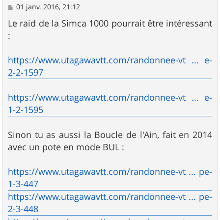
M
01 janv. 2016, 21:12
e
s
Le raid de la Simca 1000 pourrait être intéressant
s
:
a
g
e
https://www.utagawavtt.com/randonnee-vt ... e-
2-2-1597
https://www.utagawavtt.com/randonnee-vt ... e-
1-2-1595
Sinon tu as aussi la Boucle de l'Ain, fait en 2014
avec un pote en mode BUL :
https://www.utagawavtt.com/randonnee-vt ... pe-
1-3-447
https://www.utagawavtt.com/randonnee-vt ... pe-
2-3-448