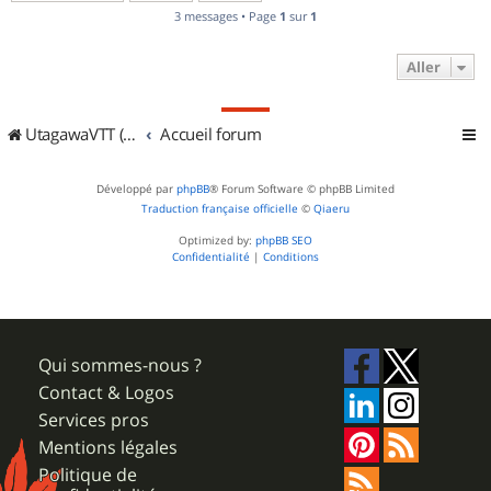
3 messages • Page
1
sur
1
Aller
UtagawaVTT (Randos VTT et VTTAE avec traces GPS)
Accueil forum
Développé par
phpBB
® Forum Software © phpBB Limited
Traduction française officielle
©
Qiaeru
Optimized by:
phpBB SEO
Confidentialité
|
Conditions
Qui sommes-nous ?
Contact & Logos
Services pros
Mentions légales
Politique de