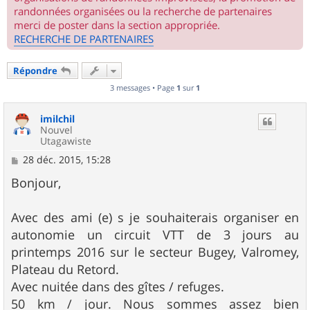
randonnées organisées ou la recherche de partenaires
merci de poster dans la section appropriée.
RECHERCHE DE PARTENAIRES
Répondre
3 messages • Page
1
sur
1
imilchil
Nouvel
Utagawiste
M
28 déc. 2015, 15:28
e
s
Bonjour,
s
a
g
Avec des ami (e) s je souhaiterais organiser en
e
autonomie un circuit VTT de 3 jours au
printemps 2016 sur le secteur Bugey, Valromey,
Plateau du Retord.
Avec nuitée dans des gîtes / refuges.
50 km / jour. Nous sommes assez bien