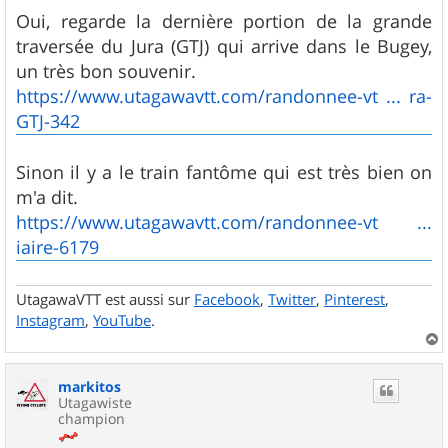
e
s
Oui, regarde la dernière portion de la grande
s
traversée du Jura (GTJ) qui arrive dans le Bugey,
a
g
un très bon souvenir.
e
https://www.utagawavtt.com/randonnee-vt ... ra-
GTJ-342
Sinon il y a le train fantôme qui est très bien on
m'a dit.
https://www.utagawavtt.com/randonnee-vt ...
iaire-6179
UtagawaVTT est aussi sur
Facebook
,
Twitter
,
Pinterest
,
Instagram
,
YouTube
.
a
u
markitos
t
Utagawiste
champion