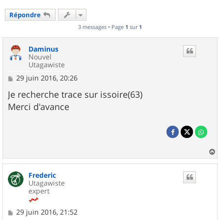
Répondre
3 messages • Page
1
sur
1
Daminus
Nouvel
Utagawiste
M
29 juin 2016, 20:26
e
s
Je recherche trace sur issoire(63)
s
Merci d'avance
a
g
e
a
u
Frederic
t
Utagawiste
expert
M
29 juin 2016, 21:52
e