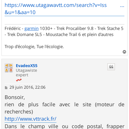
s
https://www.utagawavtt.com/search?v=Iss ...
s
&u=1&aa=10
a
g
e
Frédéric -
garmin
1030+ - Trek Procaliber 9.8 - Trek Stache 5
- Trek Domane SL5 - Moustache Trail 6 et plein d'autres
Trop d'écologie, Tue l'écologie.
a
u
EvadeoX55
t
Utagawiste
expert
M
29 juin 2016, 22:06
e
s
Bonsoir,
s
rien de plus facile avec le site (moteur de
a
g
recherches)
e
http://www.vttrack.fr/
Dans le champ ville ou code postal, frapper