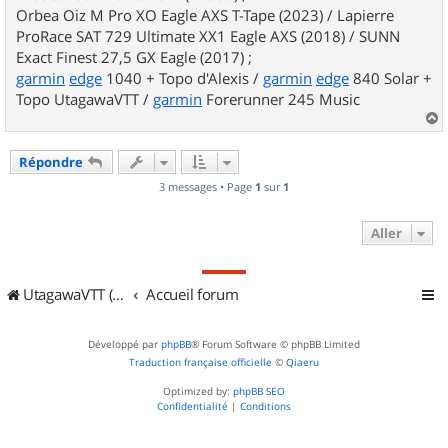
Orbea Oiz M Pro XO Eagle AXS T-Tape (2023) / Lapierre
ProRace SAT 729 Ultimate XX1 Eagle AXS (2018) / SUNN
Exact Finest 27,5 GX Eagle (2017) ;
garmin
edge
1040 + Topo d'Alexis /
garmin
edge
840 Solar +
Topo UtagawaVTT /
garmin
Forerunner 245 Music
a
u
Répondre
t
3 messages • Page
1
sur
1
Aller
UtagawaVTT (Randos VTT et VTTAE avec traces GPS)
Accueil forum
Développé par
phpBB
® Forum Software © phpBB Limited
Traduction française officielle
©
Qiaeru
Optimized by:
phpBB SEO
Confidentialité
|
Conditions