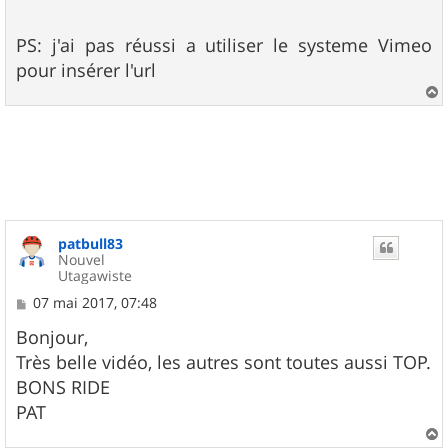
PS: j'ai pas réussi a utiliser le systeme Vimeo
pour insérer l'url
a
u
t
patbull83
Nouvel
Utagawiste
M
07 mai 2017, 07:48
e
s
Bonjour,
s
Très belle vidéo, les autres sont toutes aussi TOP.
a
g
BONS RIDE
e
PAT