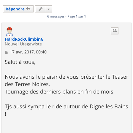
Répondre
6 messages • Page
1
sur
1
HardRockClimbinG
Nouvel Utagawiste
M
17 avr. 2017, 00:40
e
s
Salut à tous,
s
a
g
Nous avons le plaisir de vous présenter le Teaser
e
des Terres Noires.
Tournage des derniers plans en fin de mois
Tjs aussi sympa le ride autour de Digne les Bains
!