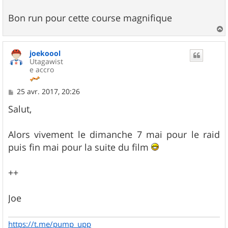
Bon run pour cette course magnifique
a
u
joekoool
t
Utagawist
e accro
M
25 avr. 2017, 20:26
e
s
Salut,
s
a
g
Alors vivement le dimanche 7 mai pour le raid
e
puis fin mai pour la suite du film
++
Joe
https://t.me/pump_upp