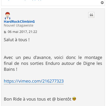
a
u
t
HardRockClimbinG
Nouvel Utagawiste
M
06 mai 2017, 21:22
e
s
Salut à tous !
s
a
g
e
Avec un peu d'avance, voici donc le montage
final de nos sorties Enduro autour de Digne les
Bains !
https://vimeo.com/216277323
Bon Ride à vous tous et @ bientôt