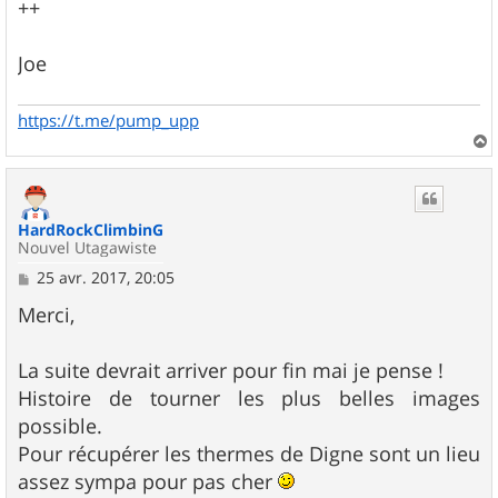
++
Joe
https://t.me/pump_upp
a
u
t
HardRockClimbinG
Nouvel Utagawiste
M
25 avr. 2017, 20:05
e
s
Merci,
s
a
g
La suite devrait arriver pour fin mai je pense !
e
Histoire de tourner les plus belles images
possible.
Pour récupérer les thermes de Digne sont un lieu
assez sympa pour pas cher