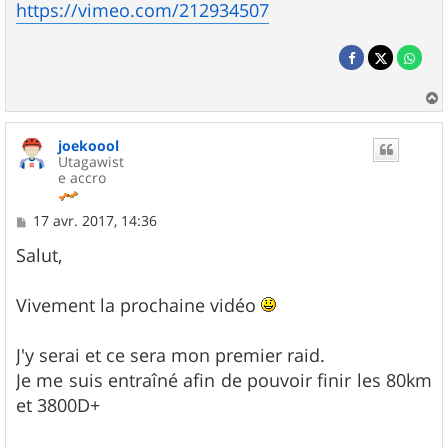
https://vimeo.com/212934507
a
u
joekoool
t
Utagawist
e accro
M
17 avr. 2017, 14:36
e
s
Salut,
s
a
g
Vivement la prochaine vidéo
e
J'y serai et ce sera mon premier raid.
Je me suis entraîné afin de pouvoir finir les 80km
et 3800D+