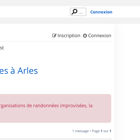
Connexion
Inscription
Connexion
st
s à Arles
organisations de randonnées improvisées, la
1 message • Page
1
sur
1