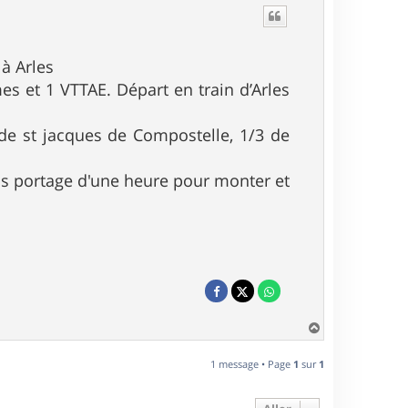
à Arles
es et 1 VTTAE. Départ en train d’Arles
de st jacques de Compostelle, 1/3 de
ros portage d'une heure pour monter et
H
a
u
1 message • Page
1
sur
1
t