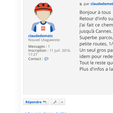
M
par
claudedeme
e
s
Bonjour à tous
s
Retour d'info s
a
g
J'ai fait ce ch
e
jusqu’à Cannes.
claudedemetz
Superbe parcou
Nouvel Utagawiste
petite routes, 
Messages :
1
Un seul gros pa
Inscription :
11 juil. 2016,
17:27
idem pour rede
C
Contact :
Tout le reste q
o
n
Plus d'infos a 
t
a
c
t
e
r
c
l
Répondre
a
u
d