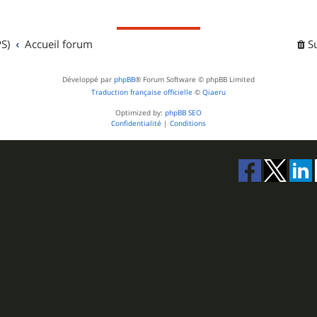
S)
Accueil forum
S
Développé par
phpBB
® Forum Software © phpBB Limited
Traduction française officielle
©
Qiaeru
Optimized by:
phpBB SEO
Confidentialité
|
Conditions