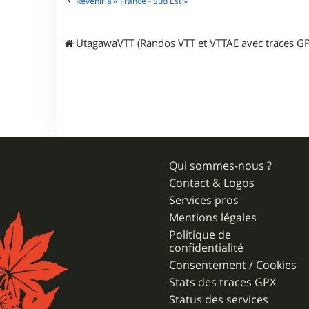
Revenir à « France - Sud Est »
e
d
e
m
UtagawaVTT (Randos VTT et VTTAE avec traces GP
e
t
z
Qui sommes-nous ?
Contact & Logos
Services pros
Mentions légales
Politique de
confidentialité
Consentement / Cookies
Stats des traces GPX
Status des services