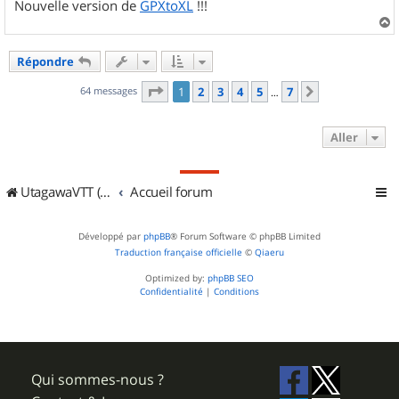
Nouvelle version de
GPXtoXL
!!!
a
u
Répondre
t
Page
1
sur
7
64 messages
1
2
3
4
5
7
Suivant
…
Aller
UtagawaVTT (Randos VTT et VTTAE avec traces GPS)
Accueil forum
Développé par
phpBB
® Forum Software © phpBB Limited
Traduction française officielle
©
Qiaeru
Optimized by:
phpBB SEO
Confidentialité
|
Conditions
Qui sommes-nous ?