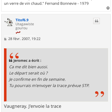
un verre de vin chaud." Fernand Bonnevie - 1979
a
u
Titof6.9
t
Utagawiste
gourou
M
28 févr. 2007, 19:22
e
s
s
a
g
jeromec a écrit :
e
Ca me dit bien aussi.
Le départ serait où ?
Je confirme en fin de semaine.
Tu pourrais m'envoyer la trace prévue STP.
Vaugneray. J'envoie la trace