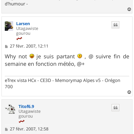
d'humour -
a
u
Larsen
t
Utagawiste
gourou
M
27 févr. 2007, 12:11
e
s
Why not
je suis partant
, @ suivre fin de
s
semaine en fonction météo, @+
a
g
e
eTrex vista HCx - CE3D - Memorymap Alpes v5 - Orégon
700
a
u
Titof6.9
t
Utagawiste
gourou
M
27 févr. 2007, 12:58
e