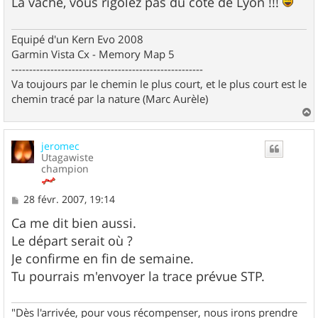
La vache, vous rigolez pas du coté de Lyon !!!
Equipé d'un Kern Evo 2008
Garmin Vista Cx - Memory Map 5
------------------------------------------------------
Va toujours par le chemin le plus court, et le plus court est le
chemin tracé par la nature (Marc Aurèle)
a
u
jeromec
t
Utagawiste
champion
M
28 févr. 2007, 19:14
e
s
Ca me dit bien aussi.
s
Le départ serait où ?
a
g
Je confirme en fin de semaine.
e
Tu pourrais m'envoyer la trace prévue STP.
"Dès l'arrivée, pour vous récompenser, nous irons prendre