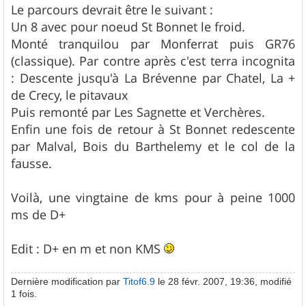
s
Le parcours devrait être le suivant :
s
Un 8 avec pour noeud St Bonnet le froid.
a
g
Monté tranquilou par Monferrat puis GR76
e
(classique). Par contre après c'est terra incognita
: Descente jusqu'à La Brévenne par Chatel, La +
de Crecy, le pitavaux
Puis remonté par Les Sagnette et Verchères.
Enfin une fois de retour à St Bonnet redescente
par Malval, Bois du Barthelemy et le col de la
fausse.
Voilà, une vingtaine de kms pour à peine 1000
ms de D+
Edit : D+ en m et non KMS
Dernière modification par
Titof6.9
le 28 févr. 2007, 19:36, modifié
1 fois.