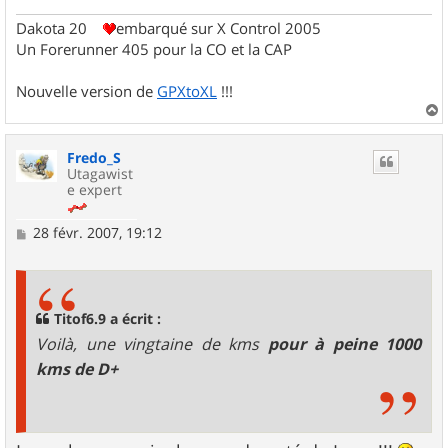
Dakota 20
embarqué sur X Control 2005
Un Forerunner 405 pour la CO et la CAP
Nouvelle version de
GPXtoXL
!!!
a
u
Fredo_S
t
Utagawist
e expert
M
28 févr. 2007, 19:12
e
s
s
a
g
Titof6.9 a écrit :
e
Voilà, une vingtaine de kms
pour à peine 1000
kms de D+