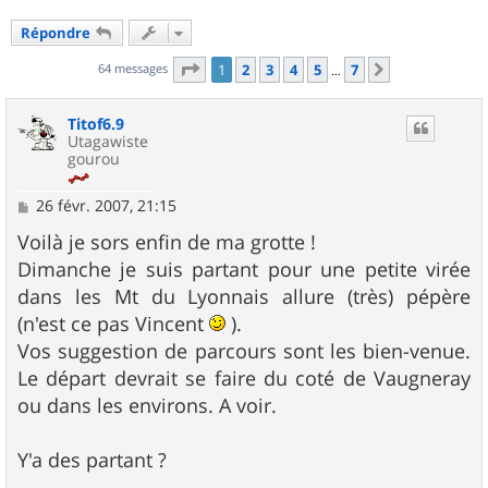
Répondre
Page
1
sur
7
64 messages
1
2
3
4
5
7
Suivant
…
Titof6.9
Utagawiste
gourou
M
26 févr. 2007, 21:15
e
s
Voilà je sors enfin de ma grotte !
s
Dimanche je suis partant pour une petite virée
a
g
dans les Mt du Lyonnais allure (très) pépère
e
(n'est ce pas Vincent
).
Vos suggestion de parcours sont les bien-venue.
Le départ devrait se faire du coté de Vaugneray
ou dans les environs. A voir.
Y'a des partant ?