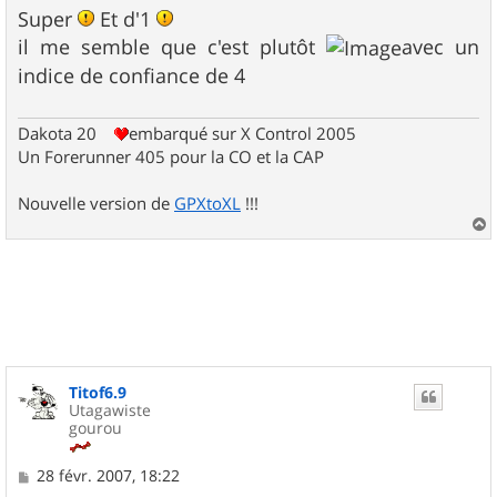
s
Super
Et d'1
s
il me semble que c'est plutôt
avec un
a
g
indice de confiance de 4
e
Dakota 20
embarqué sur X Control 2005
Un Forerunner 405 pour la CO et la CAP
Nouvelle version de
GPXtoXL
!!!
a
u
t
Titof6.9
Utagawiste
gourou
M
28 févr. 2007, 18:22
e