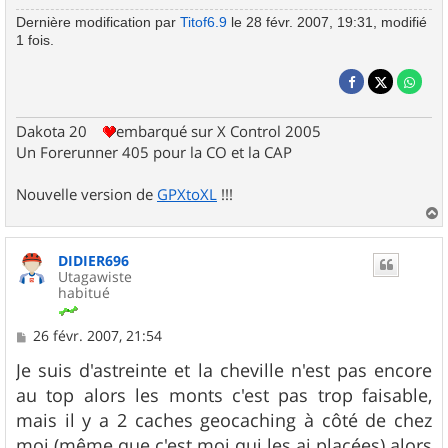
Dernière modification par
Titof6.9
le 28 févr. 2007, 19:31, modifié
1 fois.
Dakota 20
embarqué sur X Control 2005
Un Forerunner 405 pour la CO et la CAP
Nouvelle version de
GPXtoXL
!!!
a
u
DIDIER696
t
Utagawiste
habitué
M
26 févr. 2007, 21:54
e
s
Je suis d'astreinte et la cheville n'est pas encore
s
au top alors les monts c'est pas trop faisable,
a
g
mais il y a 2 caches geocaching à côté de chez
e
moi (même que c'est moi qui les ai placées) alors