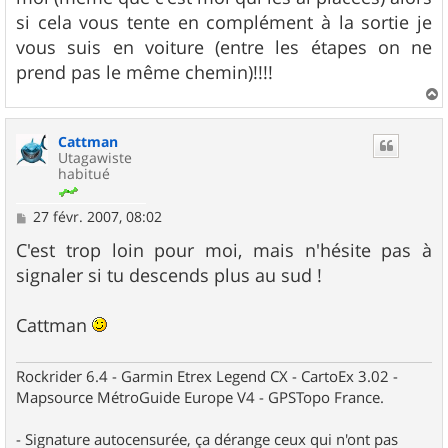
si cela vous tente en complément à la sortie je
vous suis en voiture (entre les étapes on ne
prend pas le même chemin)!!!!
a
u
Cattman
t
Utagawiste
habitué
M
27 févr. 2007, 08:02
e
s
C'est trop loin pour moi, mais n'hésite pas à
s
signaler si tu descends plus au sud !
a
g
e
Cattman
Rockrider 6.4 - Garmin Etrex Legend CX - CartoEx 3.02 -
Mapsource MétroGuide Europe V4 - GPSTopo France.
- Signature autocensurée, ça dérange ceux qui n'ont pas