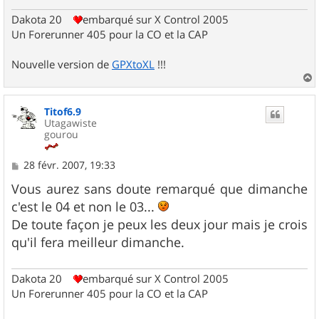
Dakota 20
embarqué sur X Control 2005
Un Forerunner 405 pour la CO et la CAP
Nouvelle version de
GPXtoXL
!!!
a
u
Titof6.9
t
Utagawiste
gourou
M
28 févr. 2007, 19:33
e
s
Vous aurez sans doute remarqué que dimanche
s
c'est le 04 et non le 03...
a
g
De toute façon je peux les deux jour mais je crois
e
qu'il fera meilleur dimanche.
Dakota 20
embarqué sur X Control 2005
Un Forerunner 405 pour la CO et la CAP