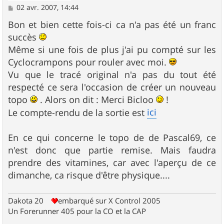
M
02 avr. 2007, 14:44
e
s
Bon et bien cette fois-ci ca n'a pas été un franc
s
succès
a
g
Même si une fois de plus j'ai pu compté sur les
e
Cyclocrampons pour rouler avec moi.
Vu que le tracé original n'a pas du tout été
respecté ce sera l'occasion de créer un nouveau
topo
. Alors on dit : Merci Bicloo
!
ici
Le compte-rendu de la sortie est
En ce qui concerne le topo de de Pascal69, ce
n'est donc que partie remise. Mais faudra
prendre des vitamines, car avec l'aperçu de ce
dimanche, ca risque d'être physique....
Dakota 20
embarqué sur X Control 2005
Un Forerunner 405 pour la CO et la CAP