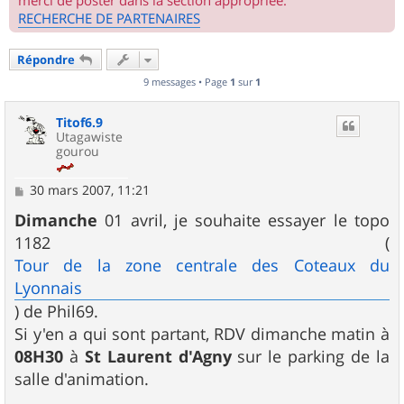
merci de poster dans la section appropriée.
RECHERCHE DE PARTENAIRES
Répondre
9 messages • Page
1
sur
1
Titof6.9
Utagawiste
gourou
M
30 mars 2007, 11:21
e
s
Dimanche
01 avril, je souhaite essayer le topo
s
1182 (
a
g
Tour de la zone centrale des Coteaux du
e
Lyonnais
) de Phil69.
Si y'en a qui sont partant, RDV dimanche matin à
08H30
à
St Laurent d'Agny
sur le parking de la
salle d'animation.