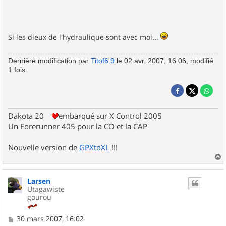
Si les dieux de l'hydraulique sont avec moi...
Dernière modification par
Titof6.9
le 02 avr. 2007, 16:06, modifié
1 fois.
Dakota 20
embarqué sur X Control 2005
Un Forerunner 405 pour la CO et la CAP
Nouvelle version de
GPXtoXL
!!!
a
u
Larsen
t
Utagawiste
gourou
M
30 mars 2007, 16:02