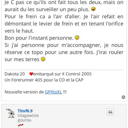
s
Je C pas ce qu'ils ont fait tous les deux, mais on
s
aurait du les surveiller un peu plus.
a
g
Pour le frein ca a l'air d'aller. Je l'air refait en
e
démontant le levier de frein et en tenant l'orifice
vers le haut.
Bon pour l'instant personne.
Si j'ai personne pour m'accompagner, je nous
réserve ce topo pour une autre fois. J'irai rouler
sur mes terres
Dakota 20
embarqué sur X Control 2005
Un Forerunner 405 pour la CO et la CAP
Nouvelle version de
GPXtoXL
!!!
a
u
Titof6.9
t
Utagawiste
gourou