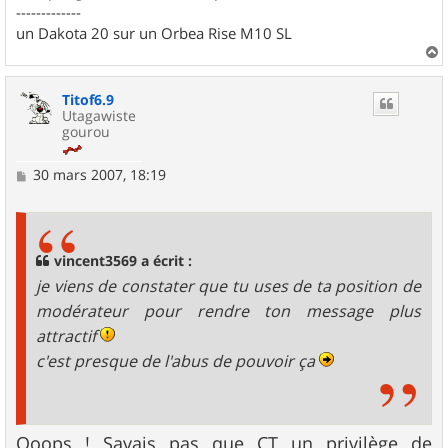
-------------
un Dakota 20 sur un Orbea Rise M10 SL
a
u
Titof6.9
t
Utagawiste
gourou
M
30 mars 2007, 18:19
e
s
s
a
g
vincent3569 a écrit :
e
je viens de constater que tu uses de ta position de
modérateur pour rendre ton message plus
attractif
c'est presque de l'abus de pouvoir ça
Ooops ! Savais pas que CT un privilège de