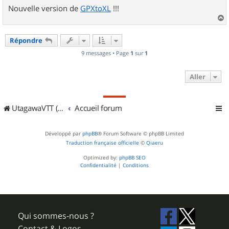
Nouvelle version de
GPXtoXL
!!!
a
u
Répondre
t
9 messages • Page
1
sur
1
Aller
UtagawaVTT (Randos VTT et VTTAE avec traces GPS)
Accueil forum
Développé par
phpBB
® Forum Software © phpBB Limited
Traduction française officielle
©
Qiaeru
Optimized by:
phpBB SEO
Confidentialité
|
Conditions
Qui sommes-nous ?
Contact & Logos