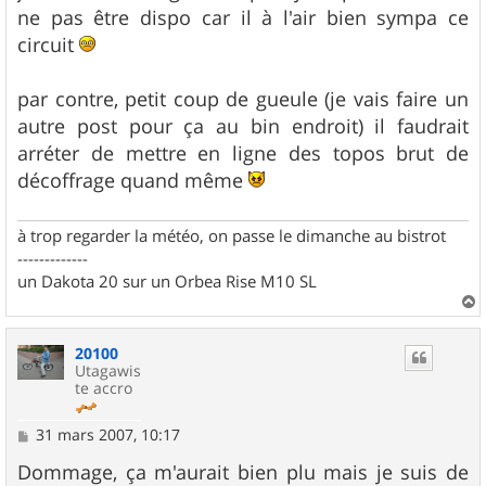
s
ne pas être dispo car il à l'air bien sympa ce
a
g
circuit
e
par contre, petit coup de gueule (je vais faire un
autre post pour ça au bin endroit) il faudrait
arréter de mettre en ligne des topos brut de
décoffrage quand même
à trop regarder la météo, on passe le dimanche au bistrot
-------------
un Dakota 20 sur un Orbea Rise M10 SL
a
u
20100
t
Utagawis
te accro
M
31 mars 2007, 10:17
e
s
Dommage, ça m'aurait bien plu mais je suis de
s