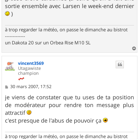
e
sortie ensemble avec Larsen le week-end dernier
)
à trop regarder la météo, on passe le dimanche au bistrot
-------------
un Dakota 20 sur un Orbea Rise M10 SL
a
u
vincent3569
t
Utagawiste
champion
M
30 mars 2007, 17:52
e
s
je viens de constater que tu uses de ta position
s
de modérateur pour rendre ton message plus
a
g
attractif
e
c'est presque de l'abus de pouvoir ça
à trop regarder la météo, on passe le dimanche au bistrot