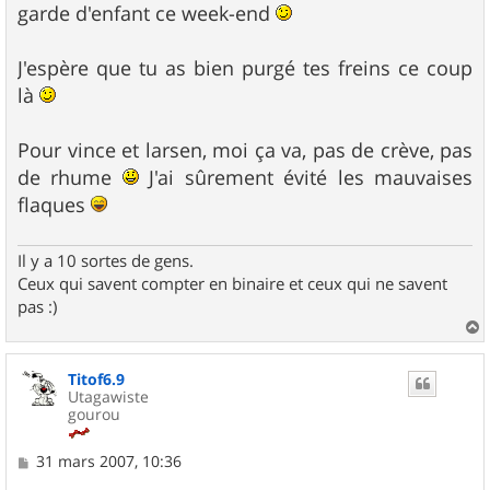
garde d'enfant ce week-end
a
g
e
J'espère que tu as bien purgé tes freins ce coup
là
Pour vince et larsen, moi ça va, pas de crève, pas
de rhume
J'ai sûrement évité les mauvaises
flaques
Il y a 10 sortes de gens.
Ceux qui savent compter en binaire et ceux qui ne savent
pas :)
a
u
Titof6.9
t
Utagawiste
gourou
M
31 mars 2007, 10:36
e