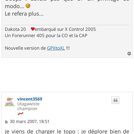
modo...
Le refera plus...
Dakota 20
embarqué sur X Control 2005
Un Forerunner 405 pour la CO et la CAP
Nouvelle version de
GPXtoXL
!!!
a
u
t
vincent3569
Utagawiste
champion
M
30 mars 2007, 18:51
e
s
je viens de charger le topo : je déplore bien de