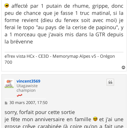
e
s
affecté par 1 putain de rhume, grippe, donc
s
peu de chance que je fasse 1 truc matinal, si la
a
g
forme revient (dieu du fervex soit avec moi) je
e
ferai le topo "au pays de la cerise de papinou", y
a 1 morceau que j'avais mis dans la GTR depuis
la brévenne
eTrex vista HCx - CE3D - Memorymap Alpes v5 - Orégon
700
a
u
vincent3569
t
Utagawiste
champion
M
30 mars 2007, 17:50
e
s
sorry, forfait pour cette sortie
s
je fête mon anniversaire en famille
et j'ai une
a
g
grosse crêve carabinée (à coire qu'on a fait une