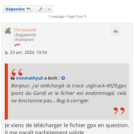
Répondre
1 message • Page
1
sur
1
ChristianM
Utagawiste
champion
M
23 avr. 2020, 10:54
e
s
s
a
g
ironmathyu5
a écrit :
e
Bonjour, j'ai teléchargé la trace utgtrack-4929.gpx
(pont du Gard) et le fichier est endommagé, celà
ne fonctionne pas... Bug à corriger.
Je viens de télécharger le fichier gpx en question.
Il me paraît parfaitement valide.