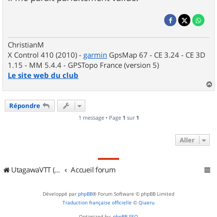
ChristianM
X Control 410 (2010) -
garmin
GpsMap 67 - CE 3.24 - CE 3D
1.15 - MM 5.4.4 - GPSTopo France (version 5)
Le site web du club
a
u
Répondre
t
1 message • Page
1
sur
1
Aller
UtagawaVTT (Randos VTT et VTTAE avec traces GPS)
Accueil forum
Développé par
phpBB
® Forum Software © phpBB Limited
Traduction française officielle
©
Qiaeru
Optimized by:
phpBB SEO