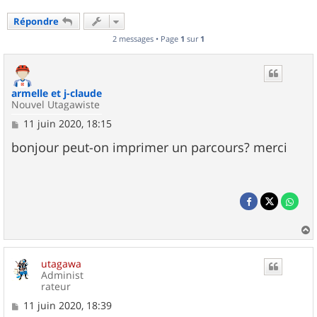
Répondre
2 messages • Page
1
sur
1
armelle et j-claude
Nouvel Utagawiste
M
11 juin 2020, 18:15
e
s
bonjour peut-on imprimer un parcours? merci
s
a
g
e
a
u
utagawa
t
Administ
rateur
M
11 juin 2020, 18:39
e