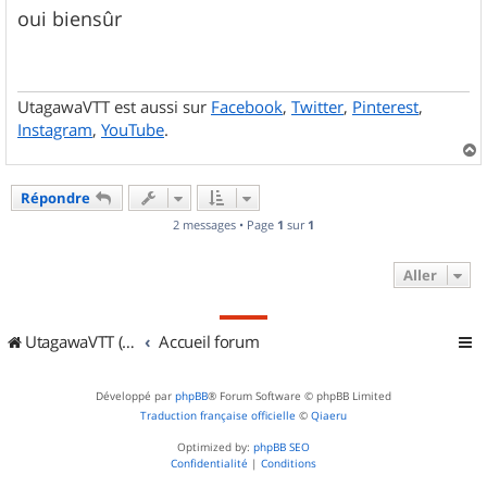
s
oui biensûr
s
a
g
e
UtagawaVTT est aussi sur
Facebook
,
Twitter
,
Pinterest
,
Instagram
,
YouTube
.
a
u
Répondre
t
2 messages • Page
1
sur
1
Aller
UtagawaVTT (Randos VTT et VTTAE avec traces GPS)
Accueil forum
Développé par
phpBB
® Forum Software © phpBB Limited
Traduction française officielle
©
Qiaeru
Optimized by:
phpBB SEO
Confidentialité
|
Conditions