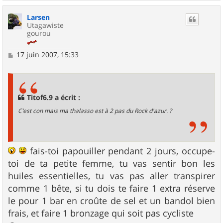
a
u
Larsen
t
Utagawiste
gourou
M
17 juin 2007, 15:33
e
s
s
a
g
Titof6.9 a écrit :
e
C'est con mais ma thalasso est à 2 pas du Rock d'azur. ?
fais-toi papouiller pendant 2 jours, occupe-
toi de ta petite femme, tu vas sentir bon les
huiles essentielles, tu vas pas aller transpirer
comme 1 bête, si tu dois te faire 1 extra réserve
le pour 1 bar en croûte de sel et un bandol bien
frais, et faire 1 bronzage qui soit pas cycliste