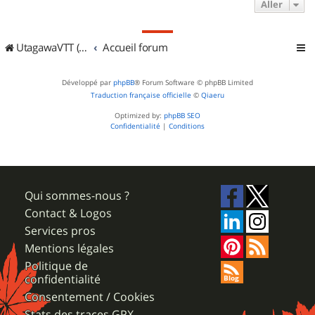
Aller
UtagawaVTT (Randos VTT et VTTAE avec traces GPS)
Accueil forum
Développé par
phpBB
® Forum Software © phpBB Limited
Traduction française officielle
©
Qiaeru
Optimized by:
phpBB SEO
Confidentialité
|
Conditions
Qui sommes-nous ?
Contact & Logos
Services pros
Mentions légales
Politique de
confidentialité
Consentement / Cookies
Stats des traces GPX