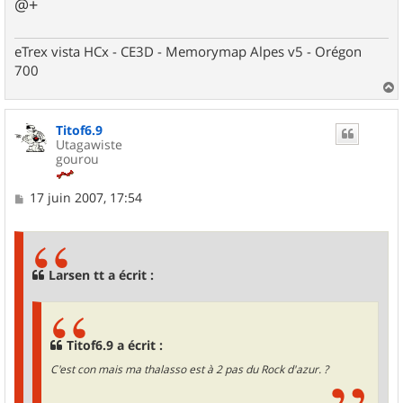
@+
eTrex vista HCx - CE3D - Memorymap Alpes v5 - Orégon
700
a
u
Titof6.9
t
Utagawiste
gourou
M
17 juin 2007, 17:54
e
s
s
a
g
Larsen tt a écrit :
e
Titof6.9 a écrit :
C'est con mais ma thalasso est à 2 pas du Rock d'azur. ?