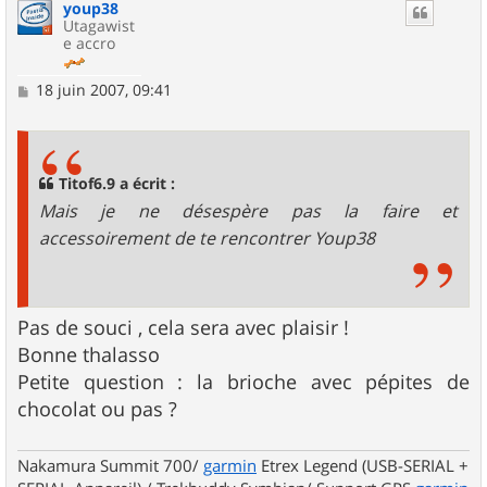
youp38
t
Utagawist
e accro
M
18 juin 2007, 09:41
e
s
s
a
g
Titof6.9 a écrit :
e
Mais je ne désespère pas la faire et
accessoirement de te rencontrer Youp38
Pas de souci , cela sera avec plaisir !
Bonne thalasso
Petite question : la brioche avec pépites de
chocolat ou pas ?
Nakamura Summit 700/
garmin
Etrex Legend (USB-SERIAL +