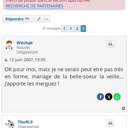
merci de poster dans la section appropriée.
RECHERCHE DE PARTENAIRES
Répondre
27 messages
1
2
3
Précédent
Witchak
Nouvel
Utagawiste
M
12 juin 2007, 19:30
e
s
OK pour moi, mais je ne serais peut etre pas trés
s
en forme, mariage de la belle-soeur la veille...
a
g
j'apporte les merguez !
e
a
u
Titof6.9
t
Utagawiste