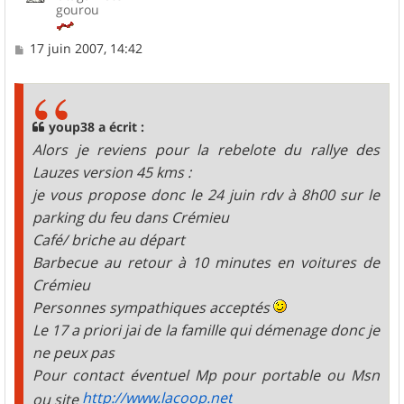
gourou
M
17 juin 2007, 14:42
e
s
s
a
g
youp38 a écrit :
e
Alors je reviens pour la rebelote du rallye des
Lauzes version 45 kms :
je vous propose donc le 24 juin rdv à 8h00 sur le
parking du feu dans Crémieu
Café/ briche au départ
Barbecue au retour à 10 minutes en voitures de
Crémieu
Personnes sympathiques acceptés
Le 17 a priori jai de la famille qui démenage donc je
ne peux pas
Pour contact éventuel Mp pour portable ou Msn
http://www.lacoop.net
ou site