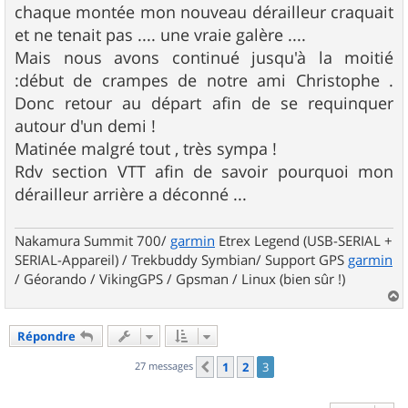
chaque montée mon nouveau dérailleur craquait
et ne tenait pas .... une vraie galère ....
Mais nous avons continué jusqu'à la moitié
:début de crampes de notre ami Christophe .
Donc retour au départ afin de se requinquer
autour d'un demi !
Matinée malgré tout , très sympa !
Rdv section VTT afin de savoir pourquoi mon
dérailleur arrière a déconné ...
Nakamura Summit 700/
garmin
Etrex Legend (USB-SERIAL +
SERIAL-Appareil) / Trekbuddy Symbian/ Support GPS
garmin
/ Géorando / VikingGPS / Gpsman / Linux (bien sûr !)
a
u
Répondre
t
27 messages
1
2
3
Précédent