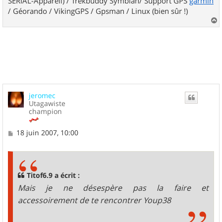
SERIAL-Appareil) / Trekbuddy Symbian/ Support GPS
garmin
/ Géorando / VikingGPS / Gpsman / Linux (bien sûr !)
a
u
t
jeromec
Utagawiste
champion
M
18 juin 2007, 10:00
e
s
s
a
g
Titof6.9 a écrit :
e
Mais je ne désespère pas la faire et
accessoirement de te rencontrer Youp38