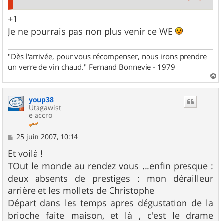
+1
Je ne pourrais pas non plus venir ce WE
"Dès l'arrivée, pour vous récompenser, nous irons prendre
un verre de vin chaud." Fernand Bonnevie - 1979
a
u
youp38
t
Utagawist
e accro
M
25 juin 2007, 10:14
e
s
Et voilà !
s
TOut le monde au rendez vous ...enfin presque :
a
g
deux absents de prestiges : mon dérailleur
e
arrière et les mollets de Christophe
Départ dans les temps apres dégustation de la
brioche faite maison, et là , c'est le drame