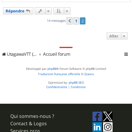
a
u
Répondre
t
14 messages
1
2
Précédent
Aller
UtagawaVTT (Randos VTT et VTTAE avec traces GPS)
Accueil forum
Développé par
phpBB
® Forum Software © phpBB Limited
Traduction française officielle
©
Qiaeru
Optimized by:
phpBB SEO
Confidentialité
|
Conditions
Qui sommes-nous ?
Contact & Logos
Services pros