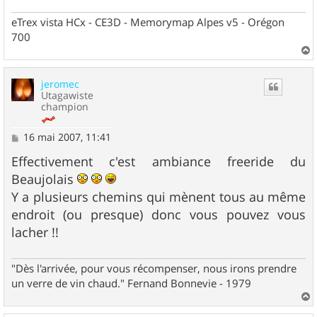
eTrex vista HCx - CE3D - Memorymap Alpes v5 - Orégon
700
a
u
jeromec
t
Utagawiste
champion
M
16 mai 2007, 11:41
e
s
Effectivement c'est ambiance freeride du
s
Beaujolais
a
g
Y a plusieurs chemins qui mènent tous au même
e
endroit (ou presque) donc vous pouvez vous
lacher !!
"Dès l'arrivée, pour vous récompenser, nous irons prendre
un verre de vin chaud." Fernand Bonnevie - 1979
a