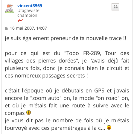
u
vincent3569
t
Utagawiste
champion
M
16 mai 2007, 14:07
e
s
je suis également preneur de ta nouvelle trace !!
s
a
g
pour ce qui est du "Topo FR-289, Tour des
e
villages des pierres dorées", je l'avais déjà fait
plusieurs fois, donc je connais bien le circuit et
ces nombreux passages secrets !
c'était l'époque où je débutais en GPS et j'avais
encore le "zoom auto" on, le mode "on road" on,
et où je m'étais fait une route à suivre avec le
compas
je vous dit pas le nombre de fois où je m'étais
fourvoyé avec ces paramètrages à la c...