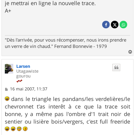
je mettrai en ligne la nouvelle trace.
A+
"Dès l'arrivée, pour vous récompenser, nous irons prendre
un verre de vin chaud." Fernand Bonnevie - 1979
a
u
Larsen
t
Utagawiste
gourou
M
16 mai 2007, 11:37
e
s
dans le triangle les pandans/les verdelières/le
s
chevronnet t'as interêt à ce que la trace soit
a
g
bonne, y a même pas l'ombre d'1 trait noir de
e
sentier ou lisière bois/vergers, c'est full freeride