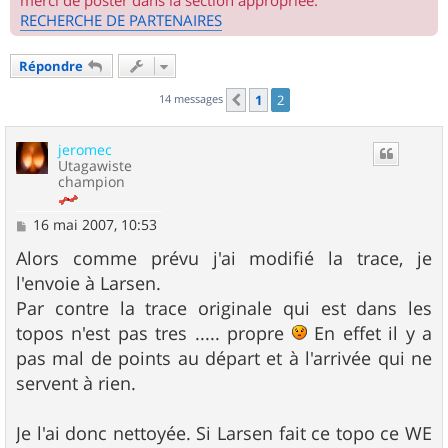
merci de poster dans la section appropriée.
RECHERCHE DE PARTENAIRES
Répondre
14 messages
1
2
Précédent
jeromec
Utagawiste
champion
M
16 mai 2007, 10:53
e
s
Alors comme prévu j'ai modifié la trace, je
s
l'envoie à Larsen.
a
g
Par contre la trace originale qui est dans les
e
topos n'est pas tres ..... propre
En effet il y a
pas mal de points au départ et à l'arrivée qui ne
servent à rien.
Je l'ai donc nettoyée. Si Larsen fait ce topo ce WE