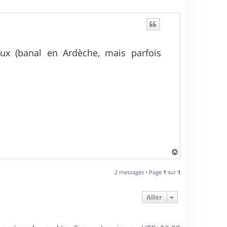
ux (banal en Ardèche, mais parfois
H
a
u
2 messages • Page
1
sur
1
t
Aller