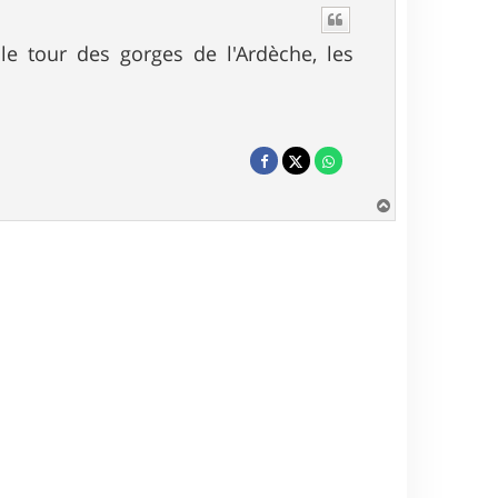
 le tour des gorges de l'Ardèche, les
H
a
u
t