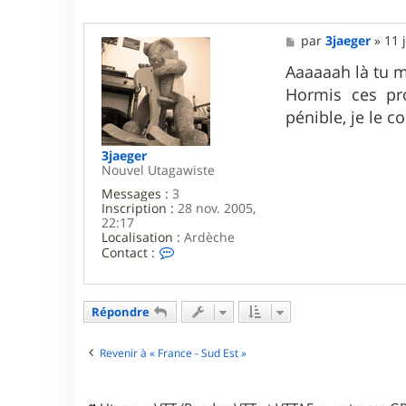
M
par
3jaeger
»
11 
e
s
Aaaaaah là tu m
s
Hormis ces pro
a
g
pénible, je le c
e
3jaeger
Nouvel Utagawiste
Messages :
3
Inscription :
28 nov. 2005,
22:17
Localisation :
Ardèche
C
Contact :
o
n
t
a
Répondre
c
t
e
Revenir à « France - Sud Est »
r
3
j