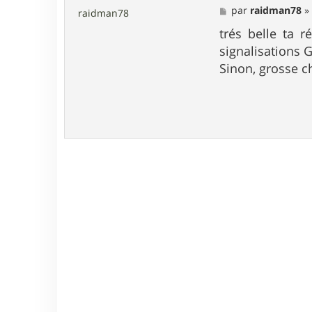
M
par
raidman78
raidman78
e
s
trés belle ta r
s
signalisations G
a
g
Sinon, grosse c
e