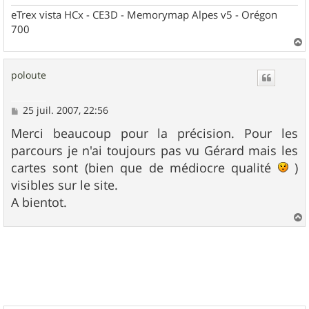
eTrex vista HCx - CE3D - Memorymap Alpes v5 - Orégon
700
a
u
poloute
t
M
25 juil. 2007, 22:56
e
s
Merci beaucoup pour la précision. Pour les
s
parcours je n'ai toujours pas vu Gérard mais les
a
g
cartes sont (bien que de médiocre qualité
)
e
visibles sur le site.
A bientot.
a
u
t