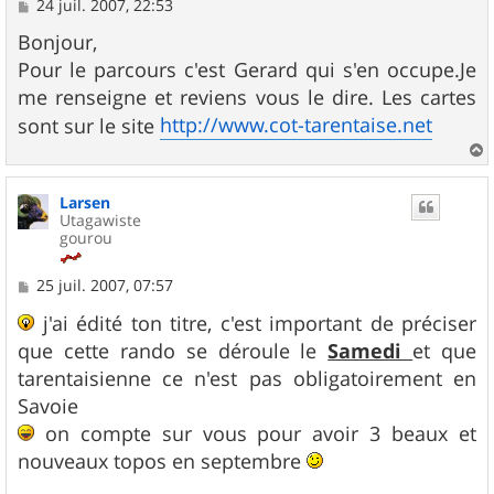
M
24 juil. 2007, 22:53
e
s
Bonjour,
s
Pour le parcours c'est Gerard qui s'en occupe.Je
a
g
me renseigne et reviens vous le dire. Les cartes
e
http://www.cot-tarentaise.net
sont sur le site
a
u
Larsen
t
Utagawiste
gourou
M
25 juil. 2007, 07:57
e
s
j'ai édité ton titre, c'est important de préciser
s
que cette rando se déroule le
Samedi
et que
a
g
tarentaisienne ce n'est pas obligatoirement en
e
Savoie
on compte sur vous pour avoir 3 beaux et
nouveaux topos en septembre