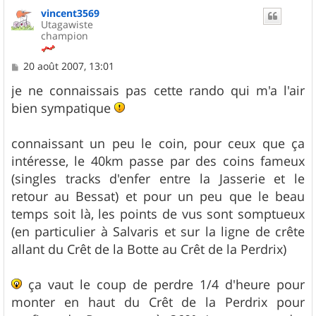
vincent3569
Utagawiste
champion
M
20 août 2007, 13:01
e
s
je ne connaissais pas cette rando qui m'a l'air
s
bien sympatique
a
g
e
connaissant un peu le coin, pour ceux que ça
intéresse, le 40km passe par des coins fameux
(singles tracks d'enfer entre la Jasserie et le
retour au Bessat) et pour un peu que le beau
temps soit là, les points de vus sont somptueux
(en particulier à Salvaris et sur la ligne de crête
allant du Crêt de la Botte au Crêt de la Perdrix)
ça vaut le coup de perdre 1/4 d'heure pour
monter en haut du Crêt de la Perdrix pour