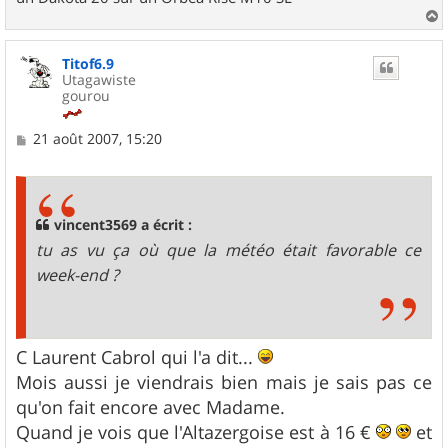
a
u
Titof6.9
t
Utagawiste
gourou
M
21 août 2007, 15:20
e
s
s
a
g
vincent3569 a écrit :
e
tu as vu ça où que la météo était favorable ce
week-end ?
C Laurent Cabrol qui l'a dit...
Mois aussi je viendrais bien mais je sais pas ce
qu'on fait encore avec Madame.
Quand je vois que l'Altazergoise est à 16 €
et