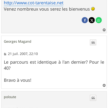
http://www.cot-tarentaise.net
Venez nombreux vous serez les bienvenus
a
u
Georges Magand
t
M
21 juil. 2007, 22:10
e
s
Le parcours est identique à l'an dernier? Pour le
s
40?
a
g
e
Bravo à vous!
a
u
poloute
t