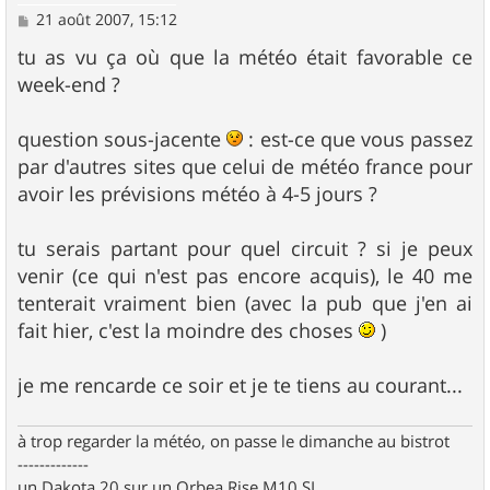
M
21 août 2007, 15:12
e
s
tu as vu ça où que la météo était favorable ce
s
week-end ?
a
g
e
question sous-jacente
: est-ce que vous passez
par d'autres sites que celui de météo france pour
avoir les prévisions météo à 4-5 jours ?
tu serais partant pour quel circuit ? si je peux
venir (ce qui n'est pas encore acquis), le 40 me
tenterait vraiment bien (avec la pub que j'en ai
fait hier, c'est la moindre des choses
)
je me rencarde ce soir et je te tiens au courant...
à trop regarder la météo, on passe le dimanche au bistrot
-------------
un Dakota 20 sur un Orbea Rise M10 SL