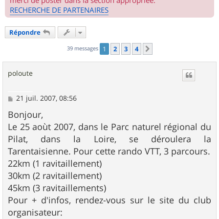
merci de poster dans la section appropriée.
RECHERCHE DE PARTENAIRES
Répondre
39 messages
1
2
3
4
Suivant
poloute
M
21 juil. 2007, 08:56
e
s
Bonjour,
s
Le 25 aoùt 2007, dans le Parc naturel régional du
a
g
Pilat, dans la Loire, se déroulera la
e
Tarentaisienne. Pour cette rando VTT, 3 parcours.
22km (1 ravitaillement)
30km (2 ravitaillement)
45km (3 ravitaillements)
Pour + d'infos, rendez-vous sur le site du club
organisateur: