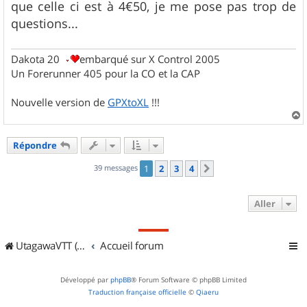
que celle ci est à 4€50, je me pose pas trop de
questions...
Dakota 20
embarqué sur X Control 2005
Un Forerunner 405 pour la CO et la CAP
Nouvelle version de
GPXtoXL
!!!
a
u
Répondre
t
39 messages
1
2
3
4
Suivant
Aller
UtagawaVTT (Randos VTT et VTTAE avec traces GPS)
Accueil forum
Développé par
phpBB
® Forum Software © phpBB Limited
Traduction française officielle
©
Qiaeru