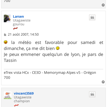
700
a
u
Larsen
t
Utagawiste
gourou
M
21 août 2007, 14:50
e
s
la météo est favorable pour samedi et
s
dimanche, ça me dit bien
a
g
Je peux emmener quelqu'un de lyon, je pars de
e
Tassin
eTrex vista HCx - CE3D - Memorymap Alpes v5 - Orégon
700
a
u
vincent3569
t
Utagawiste
champion