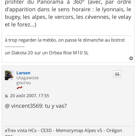
profiter du Panorama à 360° (avec, par ordre
d'apparition dans le sens horaire : le lyonnais, le
bugey, les alpes, le vercors, les cévennes, le velay
et le forez...)
à trop regarder la météo, on passe le dimanche au bistrot
-------------
un Dakota 20 sur un Orbea Rise M10 SL
a
u
Larsen
t
Utagawiste
gourou
M
20 août 2007, 17:55
e
s
@ vincent3569: tu y vas?
s
a
g
e
eTrex vista HCx - CE3D - Memorymap Alpes v5 - Orégon