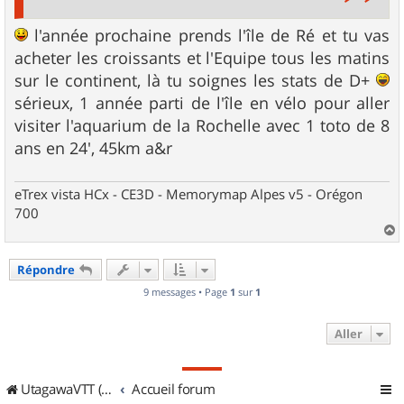
l'année prochaine prends l'île de Ré et tu vas
acheter les croissants et l'Equipe tous les matins
sur le continent, là tu soignes les stats de D+
sérieux, 1 année parti de l'île en vélo pour aller
visiter l'aquarium de la Rochelle avec 1 toto de 8
ans en 24', 45km a&r
eTrex vista HCx - CE3D - Memorymap Alpes v5 - Orégon
700
a
u
Répondre
t
9 messages • Page
1
sur
1
Aller
UtagawaVTT (Randos VTT et VTTAE avec traces GPS)
Accueil forum