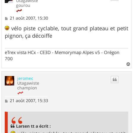
Utagawiste
gourou
M
21 août 2007, 15:30
e
s
vélo piste cyclable, tout grand plateau et petit
s
pignon, ça décoiffe
a
g
e
eTrex vista HCx - CE3D - Memorymap Alpes v5 - Orégon
700
a
u
jeromec
t
Utagawiste
champion
M
21 août 2007, 15:33
e
s
s
a
g
Larsen tt a écrit :
e