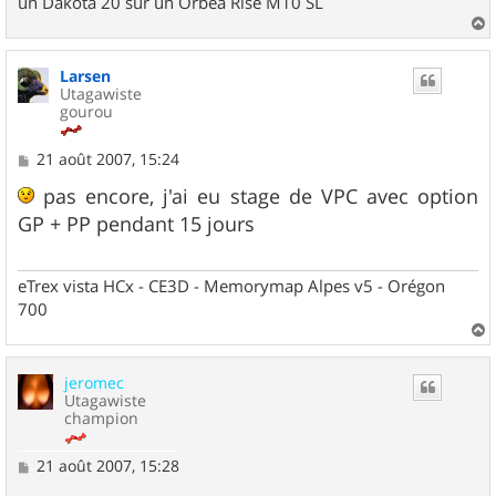
un Dakota 20 sur un Orbea Rise M10 SL
a
u
Larsen
t
Utagawiste
gourou
M
21 août 2007, 15:24
e
s
pas encore, j'ai eu stage de VPC avec option
s
GP + PP pendant 15 jours
a
g
e
eTrex vista HCx - CE3D - Memorymap Alpes v5 - Orégon
700
a
u
jeromec
t
Utagawiste
champion
M
21 août 2007, 15:28
e