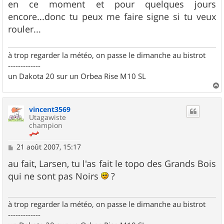
en ce moment et pour quelques jours
encore...donc tu peux me faire signe si tu veux
rouler...
à trop regarder la météo, on passe le dimanche au bistrot
-------------
un Dakota 20 sur un Orbea Rise M10 SL
a
u
vincent3569
t
Utagawiste
champion
M
21 août 2007, 15:17
e
s
au fait, Larsen, tu l'as fait le topo des Grands Bois
s
qui ne sont pas Noirs
?
a
g
e
à trop regarder la météo, on passe le dimanche au bistrot
-------------