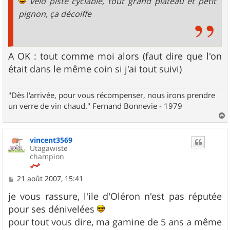
vélo piste cyclable, tout grand plateau et petit
pignon, ça décoiffe
A OK : tout comme moi alors (faut dire que l'on
était dans le même coin si j'ai tout suivi)
"Dès l'arrivée, pour vous récompenser, nous irons prendre
un verre de vin chaud." Fernand Bonnevie - 1979
a
u
vincent3569
t
Utagawiste
champion
M
21 août 2007, 15:41
e
s
je vous rassure, l'ile d'Oléron n'est pas réputée
s
pour ses dénivelées
a
g
pour tout vous dire, ma gamine de 5 ans a même
e