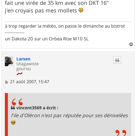
fait une virée de 35 km avec son DKT 16"
j'en croyais pas mes mollets
à trop regarder la météo, on passe le dimanche au bistrot
-------------
un Dakota 20 sur un Orbea Rise M10 SL
a
u
Larsen
t
Utagawiste
gourou
M
21 août 2007, 15:47
e
s
s
a
g
vincent3569 a écrit :
e
l'ile d'Oléron n'est pas réputée pour ses dénivelées