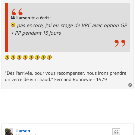
s
s
a
g
Larsen tt a écrit :
e
pas encore, j'ai eu stage de VPC avec option GP
+ PP pendant 15 jours
"Dès l'arrivée, pour vous récompenser, nous irons prendre
un verre de vin chaud." Fernand Bonnevie - 1979
a
u
t
Larsen