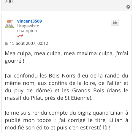
700
a
u
vincent3569
t
Utagawiste
champion
M
15 août 2007, 00:12
e
s
Mea culpa, mea culpa, mea maxima culpa, j'm'ai
s
gourré !
a
g
e
J'ai confondu les Bois Noirs (lieu de la rando du
même nom, aux confins de la loire, de l'allier et
du puy de dôme) et les Grands Bois (dans le
massif du Pilat, près de St Etienne).
Je me suis rendu compte du bignz quand Lilian à
publié mon topos : j'ai corrigé le titre, Lilian à
modifié son édito et puis c'en est resté là !