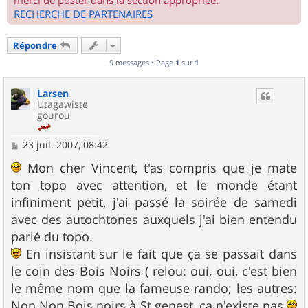
merci de poster dans la section appropriée.
RECHERCHE DE PARTENAIRES
Répondre
9 messages • Page
1
sur
1
Larsen
Utagawiste
gourou
M
23 juil. 2007, 08:42
e
s
Mon cher Vincent, t'as compris que je mate
s
ton topo avec attention, et le monde étant
a
g
infiniment petit, j'ai passé la soirée de samedi
e
avec des autochtones auxquels j'ai bien entendu
parlé du topo.
En insistant sur le fait que ça se passait dans
le coin des Bois Noirs ( relou: oui, oui, c'est bien
le même nom que la fameuse rando; les autres:
Non Non Bois noirs à St genest, ça n'existe pas