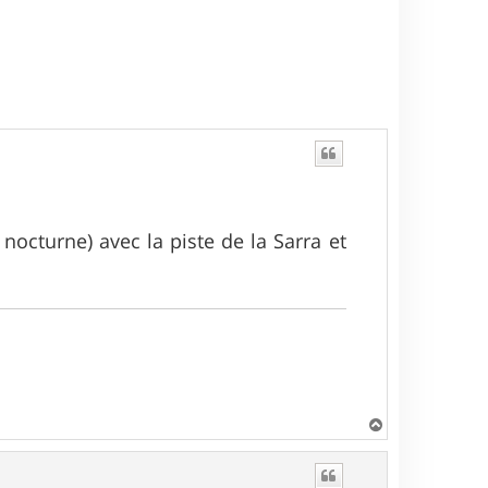
nocturne) avec la piste de la Sarra et
H
a
u
t