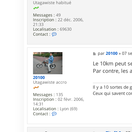
0
Utagawiste habitué
Messages :
49
Inscription :
22 déc. 2006,
21:33
Localisation :
69630
C
Contact :
o
n
t
a
M
par
20100
»
07 se
c
e
t
s
Le 10km peut se
e
s
Par contre, les 
r
a
D
g
20100
I
e
Utagawiste accro
D
Il y a 10 sortes de 
I
Ceux qui savent com
Messages :
135
E
Inscription :
02 févr. 2006,
R
14:31
6
Localisation :
Lyon (69)
9
C
Contact :
6
o
n
t
a