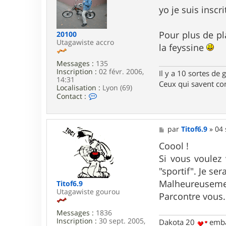
e
t
s
yo je suis inscr
e
s
r
a
T
g
Pour plus de pl
20100
i
e
Utagawiste accro
la feyssine
t
o
Messages :
135
f
Inscription :
02 févr. 2006,
6
Il y a 10 sortes de 
14:31
.
Ceux qui savent com
Localisation :
Lyon (69)
9
C
Contact :
o
n
t
a
M
par
Titof6.9
»
04 
c
e
t
s
Coool !
e
s
Si vous voulez 
r
a
2
g
"sportif". Je se
0
e
Malheureusemen
Titof6.9
1
Utagawiste gourou
0
Parcontre vous.
0
Messages :
1836
Inscription :
30 sept. 2005,
Dakota 20
emba