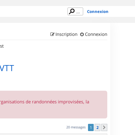
Connexion
Inscription
Connexion
st
 VTT
organisations de randonnées improvisées, la
20 messages
1
2
Suivant