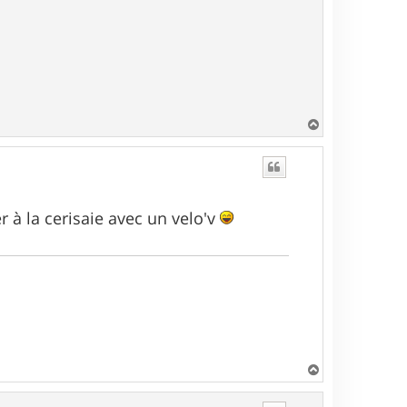
H
a
u
t
r à la cerisaie avec un velo'v
H
a
u