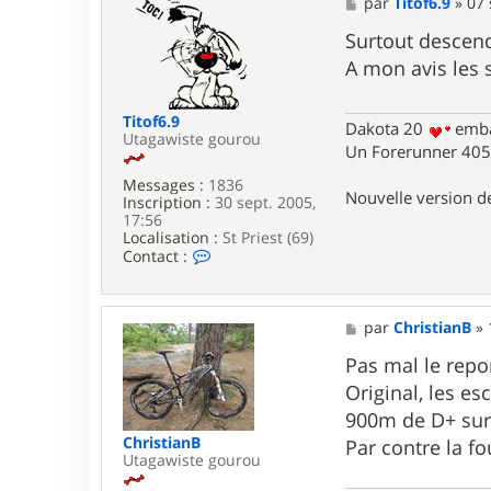
M
par
Titof6.9
»
07 
c
e
t
s
Surtout descendr
e
s
A mon avis les s
r
a
2
g
0
e
Titof6.9
1
Dakota 20
emba
Utagawiste gourou
0
Un Forerunner 405 
0
Messages :
1836
Nouvelle version 
Inscription :
30 sept. 2005,
17:56
Localisation :
St Priest (69)
C
Contact :
o
n
t
a
M
par
ChristianB
»
c
e
t
s
Pas mal le rep
e
s
Original, les es
r
a
T
g
900m de D+ sur 
i
e
ChristianB
Par contre la fo
t
Utagawiste gourou
o
f