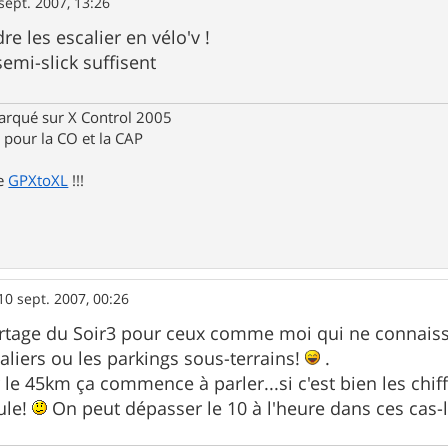
sept. 2007, 13:26
e les escalier en vélo'v !
emi-slick suffisent
rqué sur X Control 2005
pour la CO et la CAP
de
GPXtoXL
!!!
10 sept. 2007, 00:26
ortage du Soir3 pour ceux comme moi qui ne connaiss
caliers ou les parkings sous-terrains!
.
le 45km ça commence à parler...si c'est bien les chiff
ule!
On peut dépasser le 10 à l'heure dans ces cas-