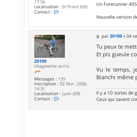
17:56
Un Forerunner 405 
Localisation :
St Priest (69)
C
Contact :
o
Nouvelle version 
n
t
a
c
M
par
20100
»
04 se
t
e
e
s
Tu peux te mett
r
s
Et pis gueule c
T
a
i
g
20100
t
e
Utagawiste accro
Vu le temps, j
o
f
Bianchi même p
Messages :
135
6
Inscription :
02 févr. 2006,
.
14:31
9
Il y a 10 sortes de 
Localisation :
Lyon (69)
C
Contact :
Ceux qui savent com
o
n
t
a
c
t
e