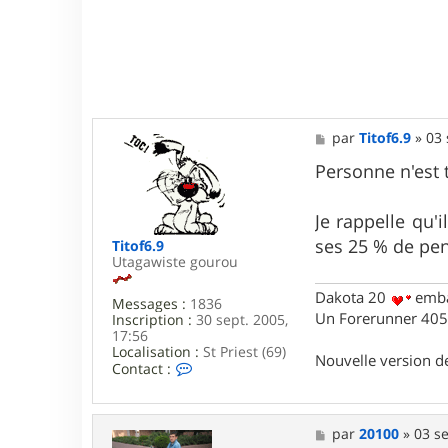
f
6
.
9
M
par
Titof6.9
»
03 
e
s
Personne n'est 
s
a
g
Je rappelle qu'
e
ses 25 % de pen
Titof6.9
Utagawiste gourou
Dakota 20
emba
Messages :
1836
Un Forerunner 405 
Inscription :
30 sept. 2005,
17:56
Localisation :
St Priest (69)
Nouvelle version 
C
Contact :
o
n
t
a
M
par
20100
»
03 se
c