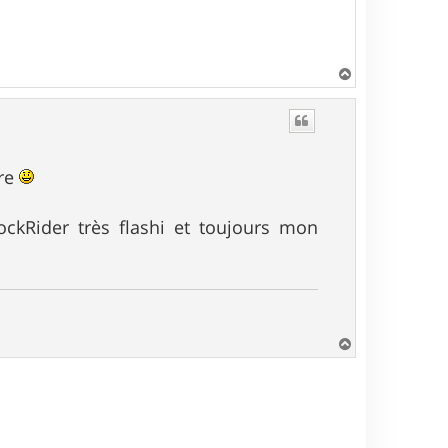
H
a
u
t
tre
ckRider très flashi et toujours mon
H
a
u
t