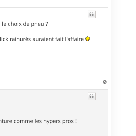
r le choix de pneu ?
ck rainurés auraient fait l'affaire
H
a
u
t
nture comme les hypers pros !