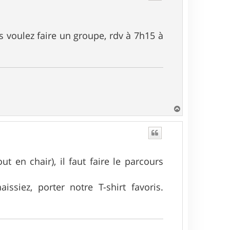
us voulez faire un groupe, rdv à 7h15 à
H
a
u
t
ut en chair), il faut faire le parcours
siez, porter notre T-shirt favoris.