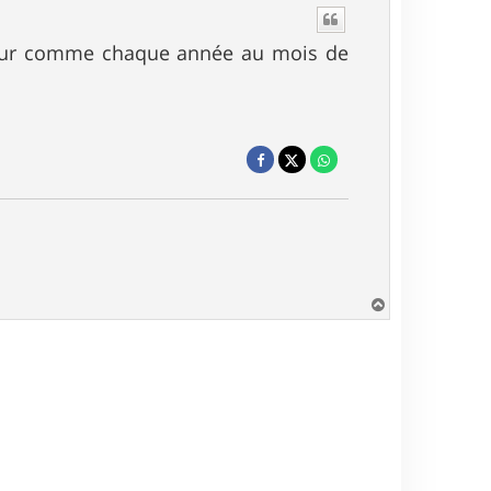
retour comme chaque année au mois de
H
a
u
t