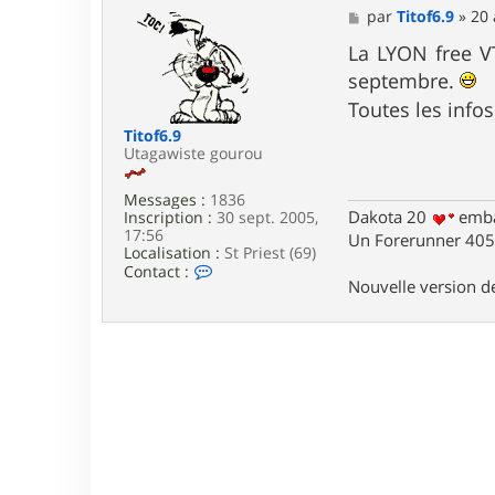
M
par
Titof6.9
»
20 
e
s
La LYON free V
s
septembre.
a
g
Toutes les info
e
Titof6.9
Utagawiste gourou
Messages :
1836
Dakota 20
emba
Inscription :
30 sept. 2005,
17:56
Un Forerunner 405 
Localisation :
St Priest (69)
C
Contact :
Nouvelle version 
o
n
t
a
c
t
e
r
T
i
t
o