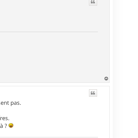
t
H
a
u
t
ent pas.
res.
là ?