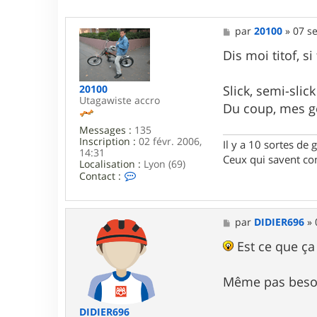
r
2
0
M
par
20100
»
07 se
1
e
0
s
Dis moi titof, s
0
s
a
g
Slick, semi-slic
20100
e
Utagawiste accro
Du coup, mes ge
Messages :
135
Inscription :
02 févr. 2006,
Il y a 10 sortes de 
14:31
Ceux qui savent com
Localisation :
Lyon (69)
C
Contact :
o
n
t
a
M
par
DIDIER696
»
c
e
t
s
Est ce que ça 
e
s
r
a
2
g
Même pas besoi
0
e
1
0
DIDIER696