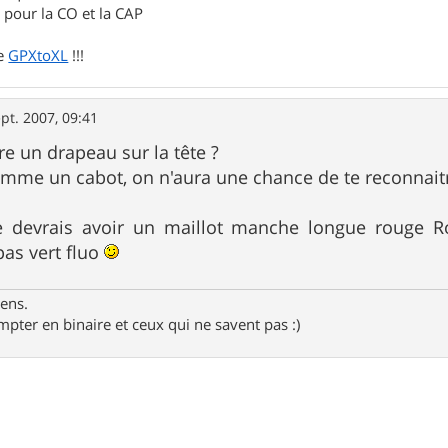
pour la CO et la CAP
de
GPXtoXL
!!!
pt. 2007, 09:41
re un drapeau sur la tête ?
omme un cabot, on n'aura une chance de te reconnai
e devrais avoir un maillot manche longue rouge Ro
as vert fluo
gens.
pter en binaire et ceux qui ne savent pas :)