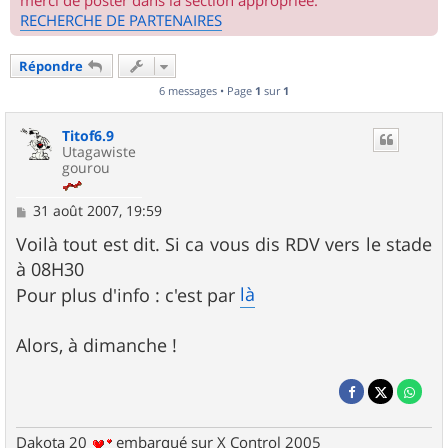
merci de poster dans la section appropriée.
RECHERCHE DE PARTENAIRES
Répondre
6 messages • Page
1
sur
1
Titof6.9
Utagawiste
gourou
M
31 août 2007, 19:59
e
s
Voilà tout est dit. Si ca vous dis RDV vers le stade
s
à 08H30
a
g
là
Pour plus d'info : c'est par
e
Alors, à dimanche !
Dakota 20
embarqué sur X Control 2005