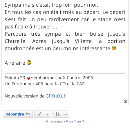
s
Sympa mais c'était trop loin pour moi.
s
En tous les cas on était trois au départ. Le départ
a
g
s'est fait un peu tardivement car le stade n'est
e
pas facile à trouver....
Parcours très sympa et bien boisé jusqu'à
Chuzelle. Après jusqu'à Villette la portion
goudronnée est un peu moins intéressante.
A refaire
Dakota 20
embarqué sur X Control 2005
Un Forerunner 405 pour la CO et la CAP
Nouvelle version de
GPXtoXL
!!!
a
u
Répondre
t
6 messages • Page
1
sur
1