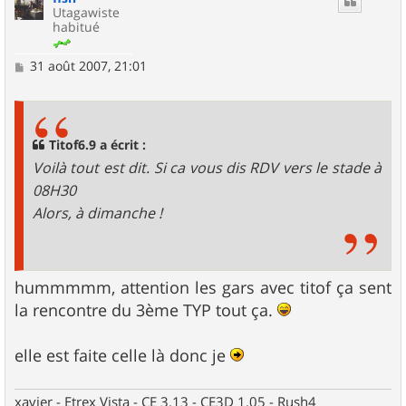
Utagawiste
habitué
M
31 août 2007, 21:01
e
s
s
a
g
Titof6.9 a écrit :
e
Voilà tout est dit. Si ca vous dis RDV vers le stade à
08H30
Alors, à dimanche !
hummmmm, attention les gars avec titof ça sent
la rencontre du 3ème TYP tout ça.
elle est faite celle là donc je
xavier - Etrex Vista - CE 3.13 - CE3D 1.05 - Rush4