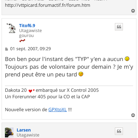
http://vttpicard.forumactif.fr/forum.htm
a
u
Titof6.9
t
Utagawiste
gourou
M
01 sept. 2007, 09:29
e
s
Bon ben pour l'instant des "TYP" y'en a aucun
s
Toujours pas de volontaire pour demain ? Je m'y
a
g
prend peut être un peu tard
e
Dakota 20
embarqué sur X Control 2005
Un Forerunner 405 pour la CO et la CAP
Nouvelle version de
GPXtoXL
!!!
a
u
Larsen
t
Utagawiste