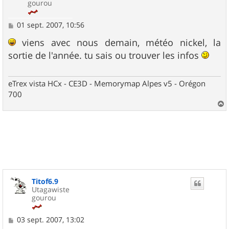
gourou
M
01 sept. 2007, 10:56
e
s
viens avec nous demain, météo nickel, la
s
sortie de l'année. tu sais ou trouver les infos
a
g
e
eTrex vista HCx - CE3D - Memorymap Alpes v5 - Orégon
700
a
u
t
Titof6.9
Utagawiste
gourou
M
03 sept. 2007, 13:02
e