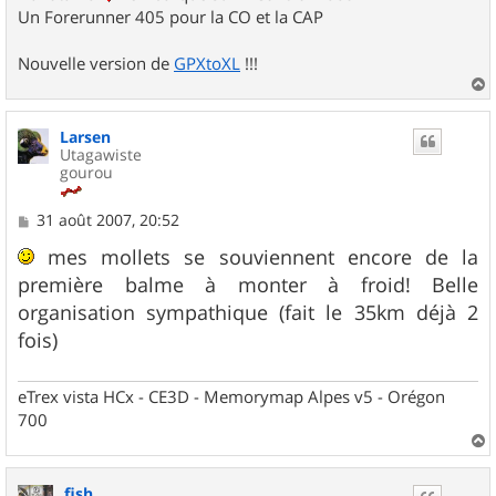
Un Forerunner 405 pour la CO et la CAP
Nouvelle version de
GPXtoXL
!!!
a
u
Larsen
t
Utagawiste
gourou
M
31 août 2007, 20:52
e
s
mes mollets se souviennent encore de la
s
première balme à monter à froid! Belle
a
g
organisation sympathique (fait le 35km déjà 2
e
fois)
eTrex vista HCx - CE3D - Memorymap Alpes v5 - Orégon
700
a
u
fish
t