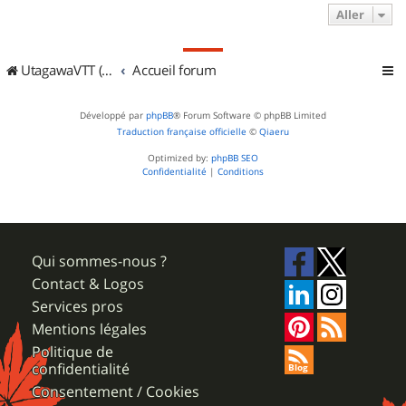
Aller
UtagawaVTT (Randos VTT et VTTAE avec traces GPS)
Accueil forum
Développé par
phpBB
® Forum Software © phpBB Limited
Traduction française officielle
©
Qiaeru
Optimized by:
phpBB SEO
Confidentialité
|
Conditions
Qui sommes-nous ?
Contact & Logos
Services pros
Mentions légales
Politique de
confidentialité
Consentement / Cookies