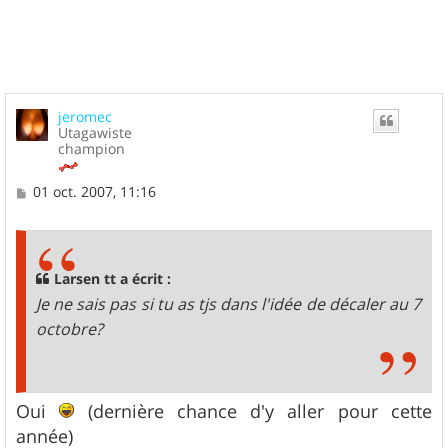
t
jeromec
Utagawiste
champion
M
01 oct. 2007, 11:16
e
s
s
a
g
Larsen tt a écrit :
e
Je ne sais pas si tu as tjs dans l'idée de décaler au 7
octobre?
Oui
(dernière chance d'y aller pour cette
année)