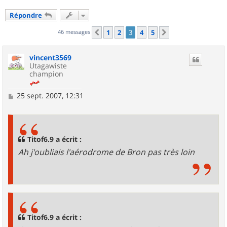
Répondre
46 messages
1
2
3
4
5
Précédent
Suivant
vincent3569
Utagawiste
champion
M
25 sept. 2007, 12:31
e
s
s
a
g
Titof6.9 a écrit :
e
Ah j'oubliais l'aérodrome de Bron pas très loin
Titof6.9 a écrit :