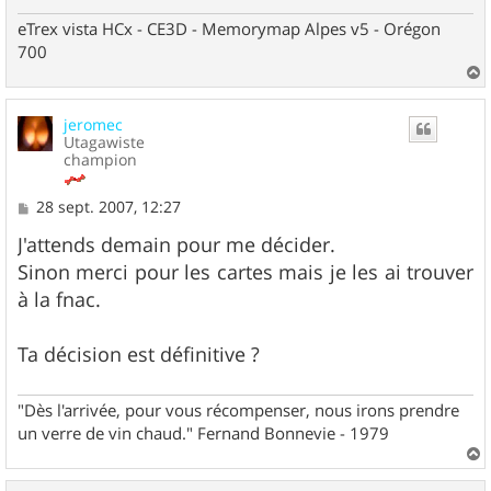
eTrex vista HCx - CE3D - Memorymap Alpes v5 - Orégon
700
a
u
jeromec
t
Utagawiste
champion
M
28 sept. 2007, 12:27
e
s
J'attends demain pour me décider.
s
Sinon merci pour les cartes mais je les ai trouver
a
g
à la fnac.
e
Ta décision est définitive ?
"Dès l'arrivée, pour vous récompenser, nous irons prendre
un verre de vin chaud." Fernand Bonnevie - 1979
a
u