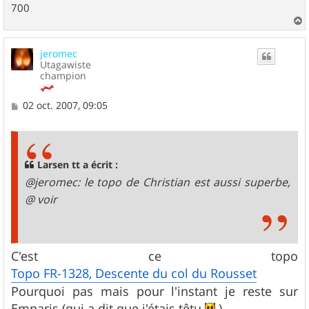
700
a
u
jeromec
t
Utagawiste
champion
M
02 oct. 2007, 09:05
e
s
s
a
g
Larsen tt a écrit :
e
@jeromec: le topo de Christian est aussi superbe,
@ voir
C'est ce topo
Topo FR-1328, Descente du col du Rousset
Pourquoi pas mais pour l'instant je reste sur
Emparis (qui a dit que j'étais têtu
)