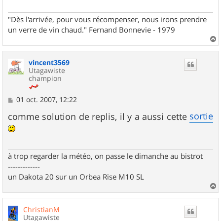
"Dès l'arrivée, pour vous récompenser, nous irons prendre
un verre de vin chaud." Fernand Bonnevie - 1979
a
u
vincent3569
t
Utagawiste
champion
M
01 oct. 2007, 12:22
e
s
sortie
comme solution de replis, il y a aussi cette
s
a
g
e
à trop regarder la météo, on passe le dimanche au bistrot
-------------
un Dakota 20 sur un Orbea Rise M10 SL
a
u
ChristianM
t
Utagawiste