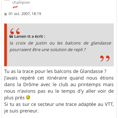
champion
M
01 oct. 2007, 18:19
e
s
s
a
g
Larsen tt a écrit :
e
la croix de justin ou les balcons de glandasse
pourraient être une solution de repli ?
Tu as la trace pour les balcons de Glandasse ?
J'avais repéré cet itinéraire quand nous étions
dans la Drôme avec le club au printemps mais
nous n'avions pas eu le temps d'y aller voir de
plus près
Si tu as sur ce secteur une trace adaptée au VTT,
je suis preneur.