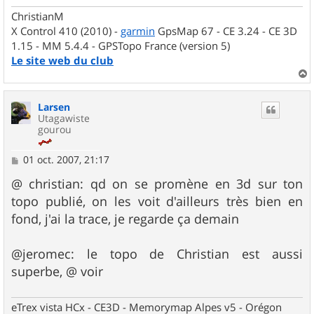
ChristianM
X Control 410 (2010) -
garmin
GpsMap 67 - CE 3.24 - CE 3D
1.15 - MM 5.4.4 - GPSTopo France (version 5)
Le site web du club
a
u
Larsen
t
Utagawiste
gourou
M
01 oct. 2007, 21:17
e
s
@ christian: qd on se promène en 3d sur ton
s
topo publié, on les voit d'ailleurs très bien en
a
g
fond, j'ai la trace, je regarde ça demain
e
@jeromec: le topo de Christian est aussi
superbe, @ voir
eTrex vista HCx - CE3D - Memorymap Alpes v5 - Orégon