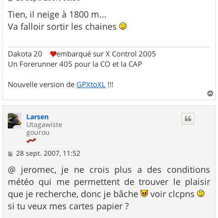
e
s
Tien, il neige à 1800 m...
s
Va falloir sortir les chaines
a
g
e
Dakota 20
embarqué sur X Control 2005
Un Forerunner 405 pour la CO et la CAP
Nouvelle version de
GPXtoXL
!!!
a
u
Larsen
t
Utagawiste
gourou
M
28 sept. 2007, 11:52
e
s
@ jeromec, je ne crois plus a des conditions
s
météo qui me permettent de trouver le plaisir
a
g
que je recherche, donc je bâche
voir clcpns
e
si tu veux mes cartes papier ?