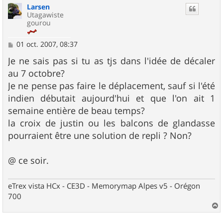
Larsen
t
Utagawiste
gourou
M
01 oct. 2007, 08:37
e
s
Je ne sais pas si tu as tjs dans l'idée de décaler
s
au 7 octobre?
a
g
Je ne pense pas faire le déplacement, sauf si l'été
e
indien débutait aujourd'hui et que l'on ait 1
semaine entière de beau temps?
la croix de justin ou les balcons de glandasse
pourraient être une solution de repli ? Non?
@ ce soir.
eTrex vista HCx - CE3D - Memorymap Alpes v5 - Orégon
700
a
u