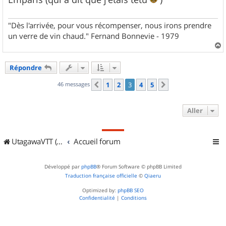
"Dès l'arrivée, pour vous récompenser, nous irons prendre
un verre de vin chaud." Fernand Bonnevie - 1979
a
u
Répondre
t
46 messages
1
2
3
4
5
Précédent
Suivant
Aller
UtagawaVTT (Randos VTT et VTTAE avec traces GPS)
Accueil forum
Développé par
phpBB
® Forum Software © phpBB Limited
Traduction française officielle
©
Qiaeru
Optimized by:
phpBB SEO
Confidentialité
|
Conditions