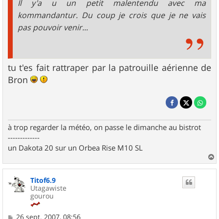
Il y'a u un petit malentendu avec ma
kommandantur. Du coup je crois que je ne vais
pas pouvoir venir...
tu t'es fait rattraper par la patrouille aérienne de
Bron
à trop regarder la météo, on passe le dimanche au bistrot
-------------
un Dakota 20 sur un Orbea Rise M10 SL
a
u
Titof6.9
t
Utagawiste
gourou
M
26 sept. 2007, 08:56