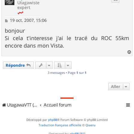
Utagawiste
expert
M
19 oct. 2007, 15:06
e
s
bonjour
s
Si cela t'interesse j'ai le tracé du ROC 55km
a
g
encore dans mon Vista.
e
a
u
Répondre
t
3 messages • Page
1
sur
1
Aller
UtagawaVTT (Randos VTT et VTTAE avec traces GPS)
Accueil forum
Développé par
phpBB
® Forum Software © phpBB Limited
Traduction française officielle
©
Qiaeru
Optimized by:
phpBB SEO