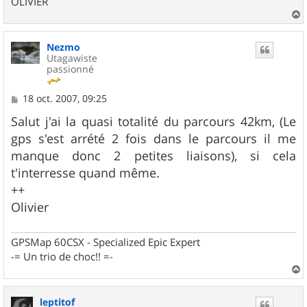
OLIVIER
a
u
Nezmo
t
Utagawiste
passionné
M
18 oct. 2007, 09:25
e
s
Salut j'ai la quasi totalité du parcours 42km, (Le
s
gps s'est arrété 2 fois dans le parcours il me
a
g
manque donc 2 petites liaisons), si cela
e
t'interresse quand même.
++
Olivier
GPSMap 60CSX - Specialized Epic Expert
-= Un trio de choc!! =-
a
u
leptitof
t