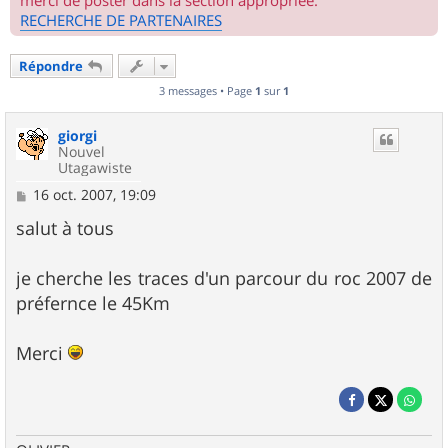
merci de poster dans la section appropriée.
RECHERCHE DE PARTENAIRES
Répondre
3 messages • Page
1
sur
1
giorgi
Nouvel
Utagawiste
M
16 oct. 2007, 19:09
e
s
salut à tous
s
a
g
je cherche les traces d'un parcour du roc 2007 de
e
préfernce le 45Km
Merci