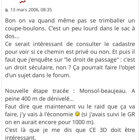
M
13 mars 2006, 08:35
e
s
Bon on va quand même pas se trimballer un
s
coupe-boulons. C'est un peu lourd dans le sac à
a
g
dos...
e
Ce serait intéressant de consulter le cadastre
pour voir si ce chemin est privé ou non. Et puis il
faut que j'enquête sur "le droit de passage" : c'est
un droit séculaire, non ? Ça pourrait faire l'objet
d'un sujet dans le forum.
Nouvelle étape tracée : Monsol-beaujeau. A
peine 400 m de dénivelé...
Faut dire que maintenant vu le raid que ça va
faire, j'y vais à l'économie
(si j'avais suivi le GR
on en aurait encore pour 1000 m).
C'est là que je me dis que CE 3D doit être
intéressant.