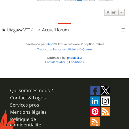
Aller
UtagawaVTT (Randos VTT et VTTAE avec traces GPS)
Accueil forum
Développé par
phpBB
® Forum Software © phpBB Limited
Traduction française officielle
©
Qiaeru
Optimized by:
phpBB SEO
Confidentialité
|
Conditions
Qui sommes-nous ?
Contact & Logos
Services pros
Mentions légales
Politique de
confidentialité