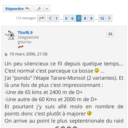
Répondre
Page
7
sur
12
112 messages
1
5
6
7
8
9
12
Précédent
Suivant
…
…
Titof6.9
Utagawiste
gourou
M
10 mars 2006, 21:58
e
s
Un peu silencieux ce fil depuis quelque temps...
s
C'est normal c'est parceque ca bosse
...
a
g
J'ai "pondu" l'étape Tarare-Monsol (2 variantes). Et
e
là une fois de plus c'est impressionnant :
-Une de 65 kms et 2400 m de D+
-Une autre de 60 Kms et 2000 m de D+
Et pourtant j'y suis allé molo en nombre de
points donc c'est plutôt à majorer
On arrive au point le plus septentrionale du raid