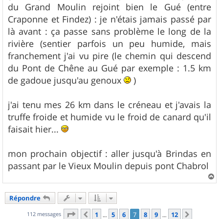
du Grand Moulin rejoint bien le Gué (entre
Craponne et Findez) : je n'étais jamais passé par
là avant : ça passe sans problème le long de la
rivière (sentier parfois un peu humide, mais
franchement j'ai vu pire (le chemin qui descend
du Pont de Chêne au Gué par exemple : 1.5 km
de gadoue jusqu'au genoux
)
j'ai tenu mes 26 km dans le créneau et j'avais la
truffe froide et humide vu le froid de canard qu'il
faisait hier...
mon prochain objectif : aller jusqu'à Brindas en
passant par le Vieux Moulin depuis pont Chabrol
a
u
Répondre
t
Page
7
sur
12
112 messages
1
5
6
7
8
9
12
Précédent
Suivant
…
…