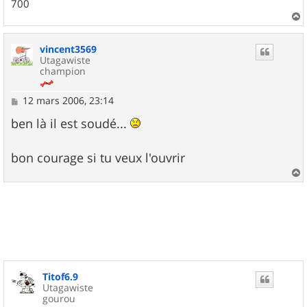
700
a
u
vincent3569
t
Utagawiste
champion
M
12 mars 2006, 23:14
e
s
ben là il est soudé...
s
a
g
bon courage si tu veux l'ouvrir
e
a
u
t
Titof6.9
Utagawiste
gourou