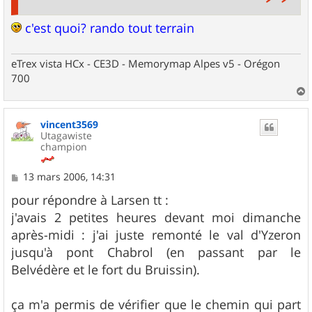
c'est quoi? rando tout terrain
eTrex vista HCx - CE3D - Memorymap Alpes v5 - Orégon
700
a
u
vincent3569
t
Utagawiste
champion
M
13 mars 2006, 14:31
e
s
pour répondre à Larsen tt :
s
j'avais 2 petites heures devant moi dimanche
a
g
après-midi : j'ai juste remonté le val d'Yzeron
e
jusqu'à pont Chabrol (en passant par le
Belvédère et le fort du Bruissin).
ça m'a permis de vérifier que le chemin qui part