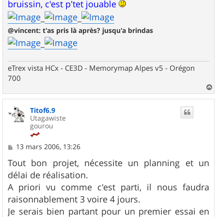
bruissin, c'est p'tet jouable
_
_
@vincent: t'as pris là après? jusqu'a brindas
_
eTrex vista HCx - CE3D - Memorymap Alpes v5 - Orégon
700
a
u
Titof6.9
t
Utagawiste
gourou
M
13 mars 2006, 13:26
e
s
Tout bon projet, nécessite un planning et un
s
délai de réalisation.
a
g
A priori vu comme c'est parti, il nous faudra
e
raisonnablement 3 voire 4 jours.
Je serais bien partant pour un premier essai en