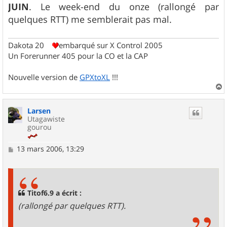
JUIN
. Le week-end du onze (rallongé par
quelques RTT) me semblerait pas mal.
Dakota 20
embarqué sur X Control 2005
Un Forerunner 405 pour la CO et la CAP
Nouvelle version de
GPXtoXL
!!!
a
u
Larsen
t
Utagawiste
gourou
M
13 mars 2006, 13:29
e
s
s
a
g
Titof6.9 a écrit :
e
(rallongé par quelques RTT).