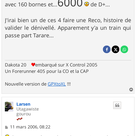
6000
avec 160 bornes et...
de D+...
J'irai bien un de ces 4 faire une Reco, histoire de
valider le dénivellé. Apparement y'a un train qui
passe part Tarare...
Dakota 20
embarqué sur X Control 2005
Un Forerunner 405 pour la CO et la CAP
Nouvelle version de
GPXtoXL
!!!
a
u
Larsen
t
Utagawiste
gourou
M
11 mars 2006, 08:22
e