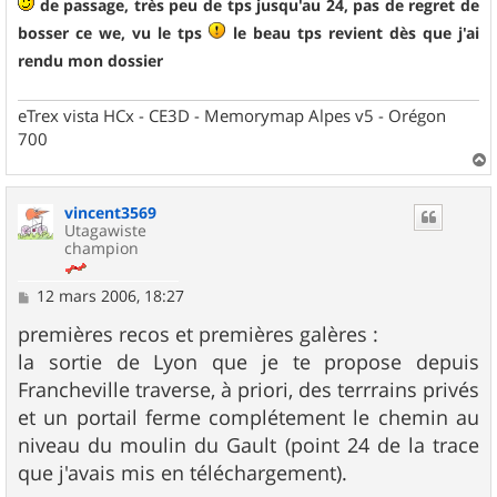
s
de passage, très peu de tps jusqu'au 24, pas de regret de
s
bosser ce we, vu le tps
le beau tps revient dès que j'ai
a
g
rendu mon dossier
e
eTrex vista HCx - CE3D - Memorymap Alpes v5 - Orégon
700
a
u
vincent3569
t
Utagawiste
champion
M
12 mars 2006, 18:27
e
s
premières recos et premières galères :
s
la sortie de Lyon que je te propose depuis
a
g
Francheville traverse, à priori, des terrrains privés
e
et un portail ferme complétement le chemin au
niveau du moulin du Gault (point 24 de la trace
que j'avais mis en téléchargement).