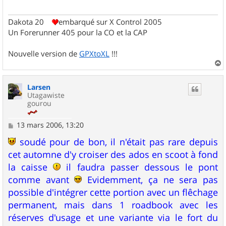
Dakota 20
embarqué sur X Control 2005
Un Forerunner 405 pour la CO et la CAP
Nouvelle version de
GPXtoXL
!!!
a
u
Larsen
t
Utagawiste
gourou
M
13 mars 2006, 13:20
e
s
soudé pour de bon, il n'était pas rare depuis
s
cet automne d'y croiser des ados en scoot à fond
a
g
la caisse
il faudra passer dessous le pont
e
comme avant
Evidemment, ça ne sera pas
possible d'intégrer cette portion avec un flêchage
permanent, mais dans 1 roadbook avec les
réserves d'usage et une variante via le fort du