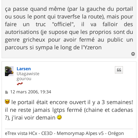
ça passe quand même (par la gauche du portail
ou sous le pont qui traverfse la route), mais pour
faire un truc "officiel", il va falloir des
autorisations (je supose que les proprios sont du
genre gricheux pour avoir fermé au public un
parcours si sympa le long de l'Yzeron
a
u
Larsen
t
Utagawiste
gourou
M
12 mars 2006, 19:34
e
s
le portail était encore ouvert il y a 3 semaines!
s
il ne reste jamais lgtps fermé (chaine et cadenas
a
g
?), j'irai voir demain
e
eTrex vista HCx - CE3D - Memorymap Alpes v5 - Orégon