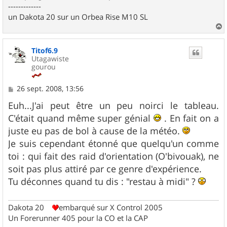
-------------
un Dakota 20 sur un Orbea Rise M10 SL
a
u
Titof6.9
t
Utagawiste
gourou
M
26 sept. 2008, 13:56
e
s
Euh...J'ai peut être un peu noirci le tableau.
s
C'était quand même super génial
. En fait on a
a
g
juste eu pas de bol à cause de la météo.
e
Je suis cependant étonné que quelqu'un comme
toi : qui fait des raid d'orientation (O'bivouak), ne
soit pas plus attiré par ce genre d'expérience.
Tu déconnes quand tu dis : "restau à midi" ?
Dakota 20
embarqué sur X Control 2005
Un Forerunner 405 pour la CO et la CAP