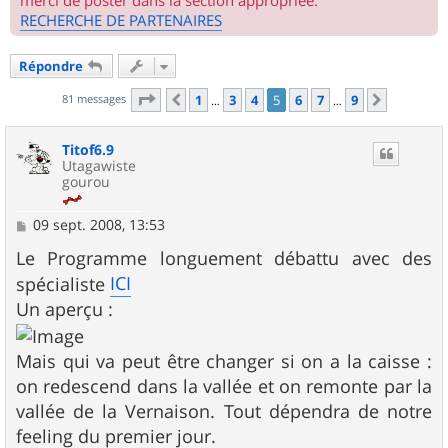
merci de poster dans la section appropriée.
RECHERCHE DE PARTENAIRES
Répondre
Page
5
sur
9
81 messages
1
3
4
5
6
7
9
Précédent
Suivant
…
…
Titof6.9
Utagawiste
gourou
M
09 sept. 2008, 13:53
e
s
Le Programme longuement débattu avec des
s
ICI
spécialiste
a
g
Un aperçu :
e
Mais qui va peut être changer si on a la caisse :
on redescend dans la vallée et on remonte par la
vallée de la Vernaison. Tout dépendra de notre
feeling du premier jour.