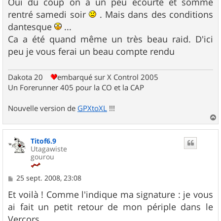
s
Oui du coup on a un peu écourté et somme
s
rentré samedi soir
. Mais dans des conditions
a
g
dantesque
...
e
Ca a été quand même un très beau raid. D'ici
peu je vous ferai un beau compte rendu
Dakota 20
embarqué sur X Control 2005
Un Forerunner 405 pour la CO et la CAP
Nouvelle version de
GPXtoXL
!!!
a
u
Titof6.9
t
Utagawiste
gourou
M
25 sept. 2008, 23:08
e
s
Et voilà ! Comme l'indique ma signature : je vous
s
ai fait un petit retour de mon périple dans le
a
g
Vercors.