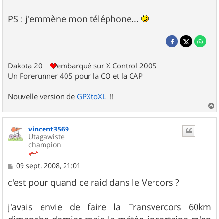
PS : j'emmène mon téléphone...
Dakota 20
embarqué sur X Control 2005
Un Forerunner 405 pour la CO et la CAP
Nouvelle version de
GPXtoXL
!!!
a
u
vincent3569
t
Utagawiste
champion
M
09 sept. 2008, 21:01
e
s
c'est pour quand ce raid dans le Vercors ?
s
a
g
j'avais envie de faire la Transvercors 60km
e
dimanche dernier mais la météo incertaine m'en