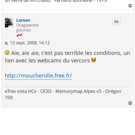
a
u
Larsen
t
Utagawiste
gourou
M
13 sept. 2008, 14:12
e
s
Aie, aie aie, c'est pas terrible les conditions, un
s
lien avec les webcams du vercors
a
g
e
http://moucherolle.free.fr/
eTrex vista HCx - CE3D - Memorymap Alpes v5 - Orégon
700
a
u
t