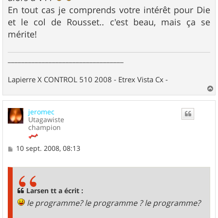
En tout cas je comprends votre intérêt pour Die
et le col de Rousset.. c'est beau, mais ça se
mérite!
__________________________________
Lapierre X CONTROL 510 2008 - Etrex Vista Cx -
a
u
jeromec
t
Utagawiste
champion
M
10 sept. 2008, 08:13
e
s
s
a
g
Larsen tt a écrit :
e
le programme? le programme ? le programme?