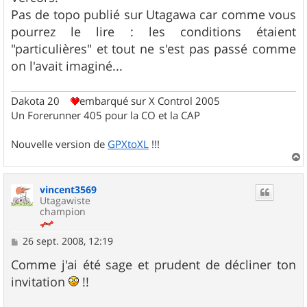
e
Pas de topo publié sur Utagawa car comme vous
pourrez le lire : les conditions étaient
"particulières" et tout ne s'est pas passé comme
on l'avait imaginé...
Dakota 20
embarqué sur X Control 2005
Un Forerunner 405 pour la CO et la CAP
Nouvelle version de
GPXtoXL
!!!
a
u
vincent3569
t
Utagawiste
champion
M
26 sept. 2008, 12:19
e
s
Comme j'ai été sage et prudent de décliner ton
s
invitation
!!
a
g
e