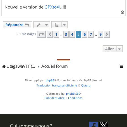
Nouvelle version de
GPXtoXL
!!!
a
u
Répondre
t
Page
5
sur
9
81 messages
1
3
4
5
6
7
9
Précédent
Suivant
…
…
Aller
UtagawaVTT (Randos VTT et VTTAE avec traces GPS)
Accueil forum
Développé par
phpBB
® Forum Software © phpBB Limited
Traduction française officielle
©
Qiaeru
Optimized by:
phpBB SEO
Confidentialité
|
Conditions
Qui sommes-nous ?