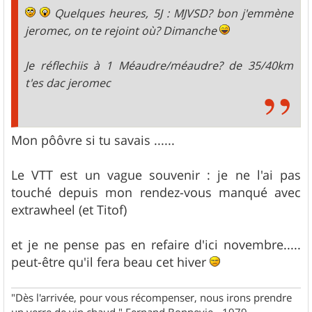
Quelques heures, 5J : MJVSD? bon j'emmène
jeromec, on te rejoint où? Dimanche
Je réflechiis à 1 Méaudre/méaudre? de 35/40km
t'es dac jeromec
Mon pôôvre si tu savais ......
Le VTT est un vague souvenir : je ne l'ai pas
touché depuis mon rendez-vous manqué avec
extrawheel (et Titof)
et je ne pense pas en refaire d'ici novembre.....
peut-être qu'il fera beau cet hiver
"Dès l'arrivée, pour vous récompenser, nous irons prendre
un verre de vin chaud." Fernand Bonnevie - 1979