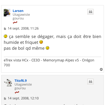
Larsen
Utagawiste
gourou
M
14 sept. 2008, 11:26
e
s
ça semble se dégager, mais ça doit être bien
s
humide et friquet
a
g
pas de bol qd même
e
eTrex vista HCx - CE3D - Memorymap Alpes v5 - Orégon
700
a
u
Titof6.9
t
Utagawiste
gourou
M
14 sept. 2008, 12:10
e