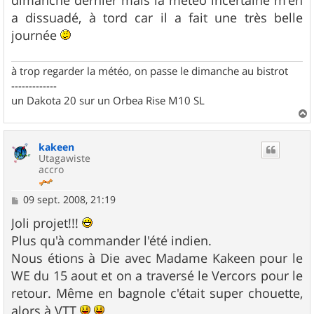
a dissuadé, à tord car il a fait une très belle
journée
à trop regarder la météo, on passe le dimanche au bistrot
-------------
un Dakota 20 sur un Orbea Rise M10 SL
a
u
kakeen
t
Utagawiste
accro
M
09 sept. 2008, 21:19
e
s
Joli projet!!!
s
Plus qu'à commander l'été indien.
a
g
Nous étions à Die avec Madame Kakeen pour le
e
WE du 15 aout et on a traversé le Vercors pour le
retour. Même en bagnole c'était super chouette,
alors à VTT