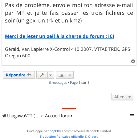
s
Pas de problème, envoie moi ton adresse e-mail
s
par MP et je te fais passer les trois fichiers ce
a
g
soir (un gpx, un trk et un kmz)
e
Merci de jeter un oeil à la charte du forum : ICI
Gérald, Var, Lapierre X-Control 410 2007, VTTAE TREK, GPS
Oregon 600
a
u
Répondre
t
6 messages • Page
1
sur
1
Aller
UtagawaVTT (Randos VTT et VTTAE avec traces GPS)
Accueil forum
Développé par
phpBB
® Forum Software © phpBB Limited
Traduction française officielle
©
Qiaeru