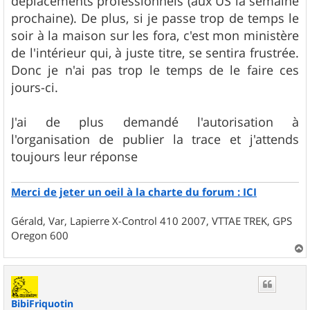
déplacements professionnels (aux US la semaine
e
prochaine). De plus, si je passe trop de temps le
soir à la maison sur les fora, c'est mon ministère
de l'intérieur qui, à juste titre, se sentira frustrée.
Donc je n'ai pas trop le temps de le faire ces
jours-ci.
J'ai de plus demandé l'autorisation à
l'organisation de publier la trace et j'attends
toujours leur réponse
Merci de jeter un oeil à la charte du forum : ICI
Gérald, Var, Lapierre X-Control 410 2007, VTTAE TREK, GPS
Oregon 600
a
u
t
BibiFriquotin