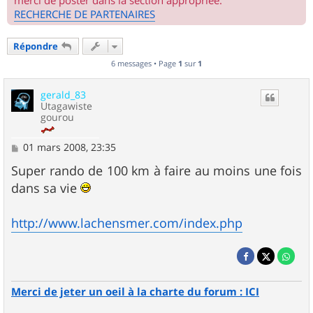
merci de poster dans la section appropriée.
RECHERCHE DE PARTENAIRES
Répondre
6 messages • Page
1
sur
1
gerald_83
Utagawiste
gourou
M
01 mars 2008, 23:35
e
s
Super rando de 100 km à faire au moins une fois
s
dans sa vie
a
g
e
http://www.lachensmer.com/index.php
Merci de jeter un oeil à la charte du forum : ICI