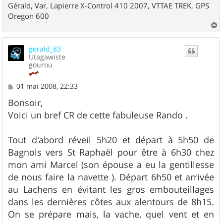
Gérald, Var, Lapierre X-Control 410 2007, VTTAE TREK, GPS
Oregon 600
a
u
gerald_83
t
Utagawiste
gourou
M
01 mai 2008, 22:33
e
s
Bonsoir,
s
Voici un bref CR de cette fabuleuse Rando .
a
g
e
Tout d'abord réveil 5h20 et départ à 5h50 de
Bagnols vers St Raphaël pour être à 6h30 chez
mon ami Marcel (son épouse a eu la gentillesse
de nous faire la navette ). Départ 6h50 et arrivée
au Lachens en évitant les gros embouteillages
dans les dernières côtes aux alentours de 8h15.
On se prépare mais, la vache, quel vent et en