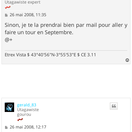
Utagawiste expert
M
26 mai 2008, 11:35
e
s
Sinon, je te la prendrai bien par mail pour aller y
s
faire un tour en Septembre.
a
g
@+
e
Etrex Vista $ 43°40'56"N-3°55'53"E $ CE 3.11
a
u
t
gerald_83
Utagawiste
gourou
M
26 mai 2008, 12:17
e