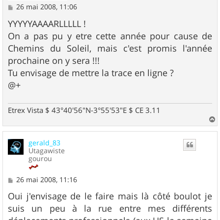
M
26 mai 2008, 11:06
e
s
YYYYYAAAARLLLLL !
s
On a pas pu y etre cette année pour cause de
a
g
Chemins du Soleil, mais c'est promis l'année
e
prochaine on y sera !!!
Tu envisage de mettre la trace en ligne ?
@+
Etrex Vista $ 43°40'56"N-3°55'53"E $ CE 3.11
a
u
gerald_83
t
Utagawiste
gourou
M
26 mai 2008, 11:16
e
s
Oui j'envisage de le faire mais là côté boulot je
s
suis un peu à la rue entre mes différents
a
g