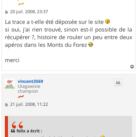
M
20 juil. 2008, 23:37
e
s
La trace a t-elle été déposée sur le site
s
si oui, j'ai rien trouvé, sinon est-il possible de la
a
g
récupérer ?, histoire de rouler un peu entre deux
e
apéros dans les Monts du Forez
merci
a
u
vincent3569
t
Utagawiste
champion
M
21 juil. 2008, 11:22
e
s
s
a
g
felix a écrit :
e