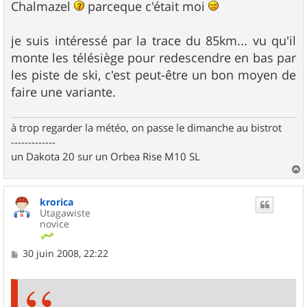
Chalmazel
parceque c'était moi
je suis intéressé par la trace du 85km... vu qu'il
monte les télésiège pour redescendre en bas par
les piste de ski, c'est peut-être un bon moyen de
faire une variante.
à trop regarder la météo, on passe le dimanche au bistrot
-------------
un Dakota 20 sur un Orbea Rise M10 SL
a
u
krorica
t
Utagawiste
novice
M
30 juin 2008, 22:22
e
s
s
a