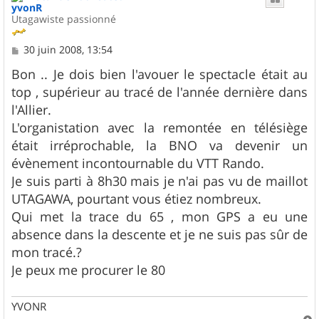
yvonR
Utagawiste passionné
M
30 juin 2008, 13:54
e
s
Bon .. Je dois bien l'avouer le spectacle était au
s
top , supérieur au tracé de l'année dernière dans
a
g
l'Allier.
e
L'organistation avec la remontée en télésiège
était irréprochable, la BNO va devenir un
évènement incontournable du VTT Rando.
Je suis parti à 8h30 mais je n'ai pas vu de maillot
UTAGAWA, pourtant vous étiez nombreux.
Qui met la trace du 65 , mon GPS a eu une
absence dans la descente et je ne suis pas sûr de
mon tracé.?
Je peux me procurer le 80
YVONR