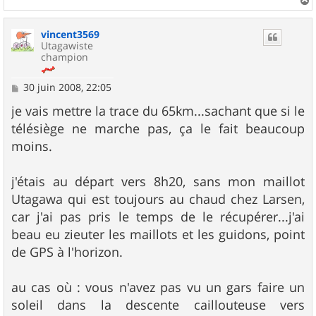
a
u
vincent3569
t
Utagawiste
champion
M
30 juin 2008, 22:05
e
s
je vais mettre la trace du 65km...sachant que si le
s
télésiège ne marche pas, ça le fait beaucoup
a
g
moins.
e
j'étais au départ vers 8h20, sans mon maillot
Utagawa qui est toujours au chaud chez Larsen,
car j'ai pas pris le temps de le récupérer...j'ai
beau eu zieuter les maillots et les guidons, point
de GPS à l'horizon.
au cas où : vous n'avez pas vu un gars faire un
soleil dans la descente caillouteuse vers