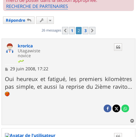
merci de poster dans la section appropriée.
RECHERCHE DE PARTENAIRES
Répondre
26 messages
1
2
3
Précédent
Suivant
krorica
Utagawiste
novice
M
29 juin 2008, 17:22
e
s
Oui heureux et fatigué, les premiers kilomètres
s
pas simple, et aussi la reprise du 2ième ravito...
a
g
e
a
u
t