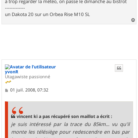
à trop regarder la météo, on passe le dimanche au bistrot
-------------
un Dakota 20 sur un Orbea Rise M10 SL
a
u
t
yvonR
Utagawiste passionné
M
01 juil. 2008, 07:32
e
s
s
a
g
vincent ki a pas récupéré son maillot a écrit :
e
je suis intéressé par la trace du 85km... vu qu'il
monte les télésiège pour redescendre en bas par