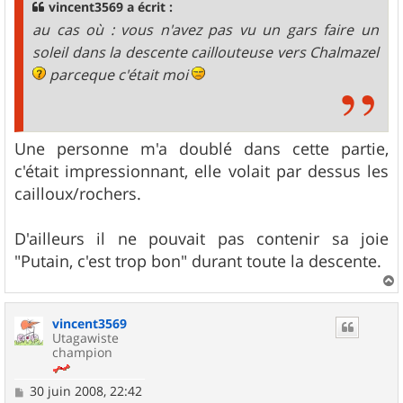
g
vincent3569 a écrit :
e
au cas où : vous n'avez pas vu un gars faire un
soleil dans la descente caillouteuse vers Chalmazel
parceque c'était moi
Une personne m'a doublé dans cette partie,
c'était impressionnant, elle volait par dessus les
cailloux/rochers.
D'ailleurs il ne pouvait pas contenir sa joie
"Putain, c'est trop bon" durant toute la descente.
a
u
vincent3569
t
Utagawiste
champion
M
30 juin 2008, 22:42