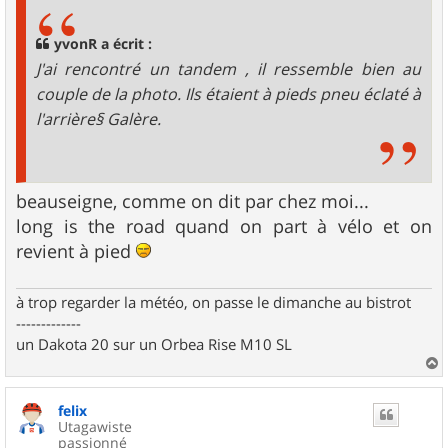
s
a
g
yvonR a écrit :
e
J'ai rencontré un tandem , il ressemble bien au
couple de la photo. Ils étaient à pieds pneu éclaté à
l'arrière§ Galère.
beauseigne, comme on dit par chez moi...
long is the road quand on part à vélo et on
revient à pied
à trop regarder la météo, on passe le dimanche au bistrot
-------------
un Dakota 20 sur un Orbea Rise M10 SL
a
u
felix
t
Utagawiste
passionné