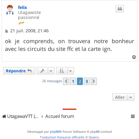
u
felix
t
Utagawiste
passionné
M
21 juil. 2008, 21:46
e
s
ok je comprends, on trouvera notre bonheur
s
avec les circuits du site ffc et la carte ign.
a
g
e
a
u
Répondre
t
26 messages
1
2
3
Précédent
Suivant
Aller
UtagawaVTT (Randos VTT et VTTAE avec traces GPS)
Accueil forum
Développé par
phpBB
® Forum Software © phpBB Limited
Traduction française officielle
©
Qiaeru