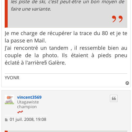
les piste de ski, c'est peut-être un bon moyen de
faire une variante.
Je me charge de récupérer la trace du 80 et je te
la passe en Mail.
J'ai rencontré un tandem , il ressemble bien au
couple de la photo. Ils étaient à pieds pneu
éclaté à l'arrière§ Galère.
YVONR
a
u
vincent3569
t
Utagawiste
champion
M
01 juil. 2008, 19:08
e
s