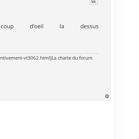
t
oup d'oeil la dessus
tentivement-vt3062.html]La charte du forum
H
a
u
t