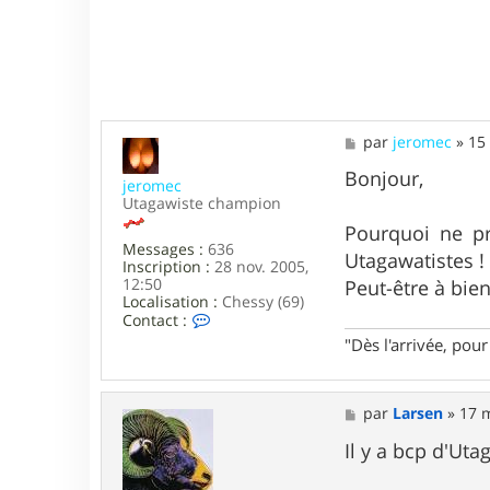
I
R
E
M
par
jeromec
»
15
e
s
Bonjour,
jeromec
s
Utagawiste champion
a
g
Pourquoi ne pr
e
Messages :
636
Utagawatistes !
Inscription :
28 nov. 2005,
12:50
Peut-être à bien
Localisation :
Chessy (69)
C
Contact :
o
"Dès l'arrivée, po
n
t
a
c
M
par
Larsen
»
17 m
t
e
e
s
Il y a bcp d'Ut
r
s
j
a