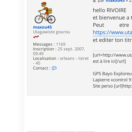
par
maxou45
»
2
c
e
t
s
hello RIVOIRE
e
s
et bienvenue a 
r
a
A
g
Peut et
maxou45
S
e
https://www.ut
Utagawiste gourou
S
G
et editer ton tit
V
Messages :
1169
T
Inscription :
25 sept. 2007,
T
09:49
[url=http://www.ut
Localisation :
orleans - loiret
est à lire ici[/url]
- 45
C
Contact :
o
GPS Bayo Exploreu
n
Lapierre xcontrol 
t
Site perso [url]http:
a
c
t
e
r
m
a
x
o
u