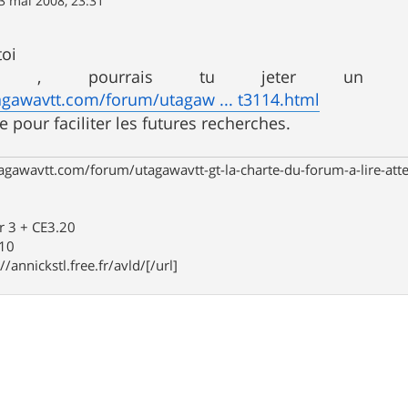
3 mai 2008, 23:31
toi
re , pourrais tu jeter un c
agawavtt.com/forum/utagaw ... t3114.html
re pour faciliter les futures recherches.
agawavtt.com/forum/utagawavtt-gt-la-charte-du-forum-a-lire-at
r 3 + CE3.20
910
//annickstl.free.fr/avld/[/url]