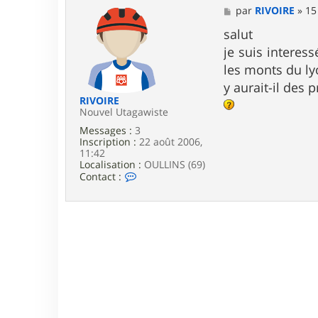
M
par
RIVOIRE
»
15
e
s
salut
s
je suis interes
a
g
les monts du ly
e
y aurait-il des 
RIVOIRE
Nouvel Utagawiste
Messages :
3
Inscription :
22 août 2006,
11:42
Localisation :
OULLINS (69)
C
Contact :
o
n
t
a
c
t
e
r
R
I
V
O