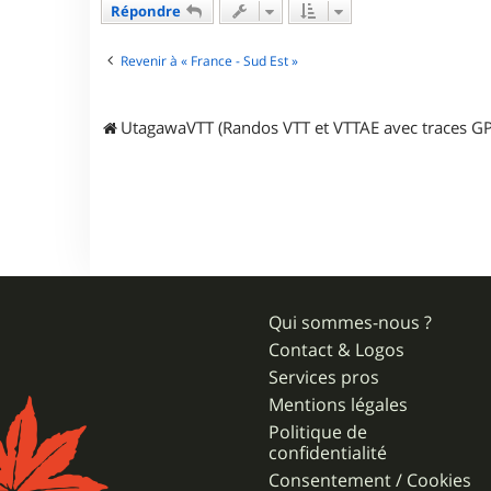
4
Répondre
5
Revenir à « France - Sud Est »
UtagawaVTT (Randos VTT et VTTAE avec traces GP
Qui sommes-nous ?
Contact & Logos
Services pros
Mentions légales
Politique de
confidentialité
Consentement / Cookies