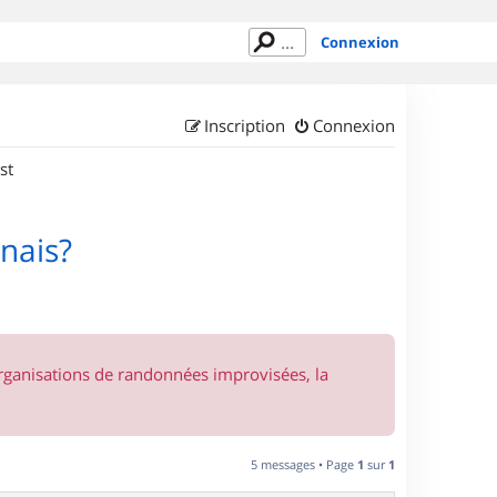
Connexion
Inscription
Connexion
st
nnais?
organisations de randonnées improvisées, la
5 messages • Page
1
sur
1