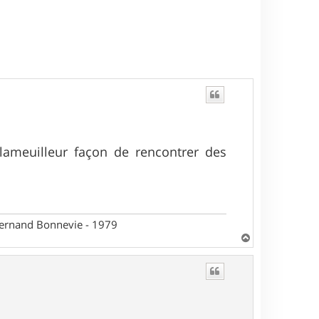
lameuilleur façon de rencontrer des
 Fernand Bonnevie - 1979
H
a
u
t