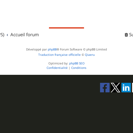
S)
Accueil forum
S
Développé par
phpBB
® Forum Software © phpBB Limited
Traduction française officielle
©
Qiaeru
Optimized by:
phpBB SEO
Confidentialité
|
Conditions