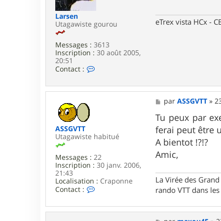
e
g
r
e
Larsen
o
eTrex vista HCx -
Utagawiste gourou
m
e
c
Messages :
3613
Inscription :
30 août 2005,
20:51
C
Contact :
o
n
t
a
M
par
ASSGVTT
»
2
c
e
t
s
Tu peux par exe
e
s
ASSGVTT
ferai peut être u
r
a
Utagawiste habitué
L
g
A bientot !?!?
a
e
Amic,
r
Messages :
22
s
Inscription :
30 janv. 2006,
e
21:43
n
La Virée des Grand 
Localisation :
Craponne
C
Contact :
rando VTT dans le
o
n
t
a
M