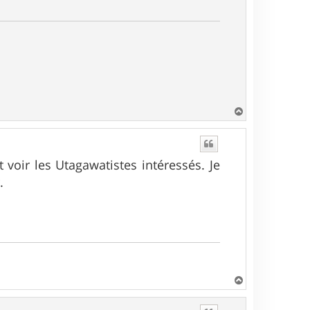
H
a
u
t
 voir les Utagawatistes intéressés. Je
.
H
a
u