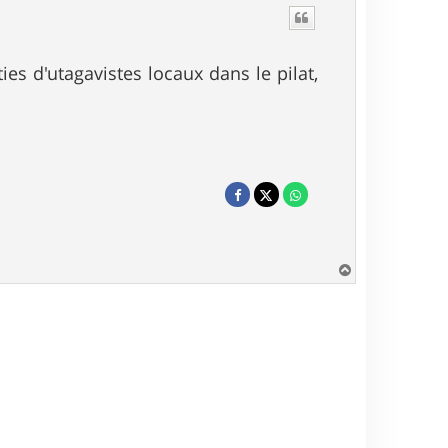
es d'utagavistes locaux dans le pilat,
H
a
u
t