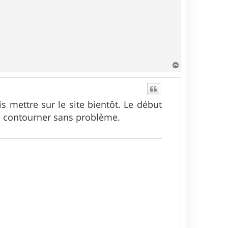
H
a
u
t
s mettre sur le site bientôt. Le début
e contourner sans problème.