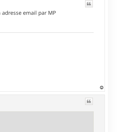
on adresse email par MP
H
a
u
t