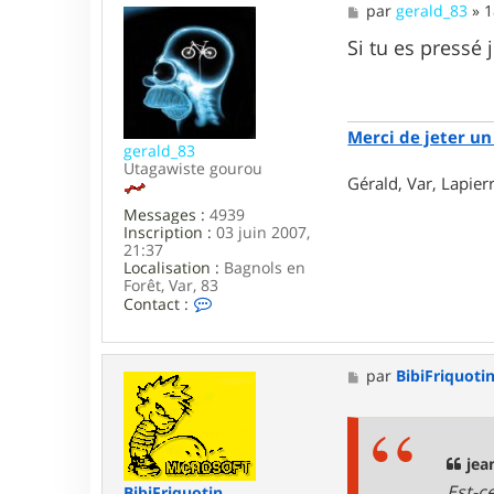
M
par
gerald_83
»
1
a
e
n
s
Si tu es pressé
y
s
v
a
e
g
s
e
Merci de jeter un 
gerald_83
Utagawiste gourou
Gérald, Var, Lapie
Messages :
4939
Inscription :
03 juin 2007,
21:37
Localisation :
Bagnols en
Forêt, Var, 83
C
Contact :
o
n
t
a
M
par
BibiFriquoti
c
e
t
s
e
s
r
a
g
g
jea
e
e
Est-c
BibiFriquotin