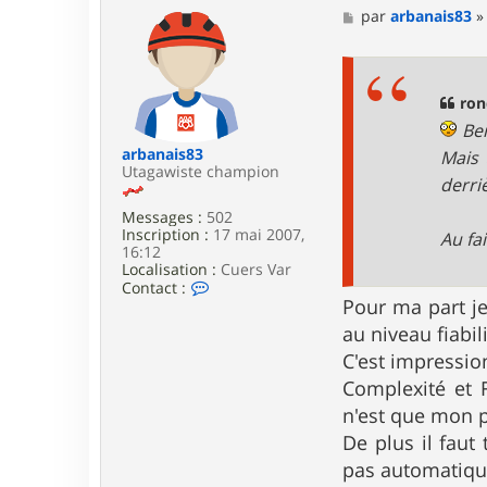
M
par
arbanais83
e
s
s
a
g
ron
e
Ben
arbanais83
Mais 
Utagawiste champion
derriè
Messages :
502
Inscription :
17 mai 2007,
Au fa
16:12
Localisation :
Cuers Var
C
Contact :
o
Pour ma part je
n
au niveau fiabili
t
a
C'est impressio
c
Complexité et F
t
e
n'est que mon p
r
De plus il faut
a
r
pas automatique
b