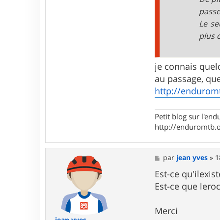
passe
Le se
plus 
je connais quel
au passage, que
http://endurom
Petit blog sur l'end
http://enduromtb.
M
par
jean yves
»
1
e
s
Est-ce qu'ilexi
s
Est-ce que lero
a
g
e
Merci
jean yves