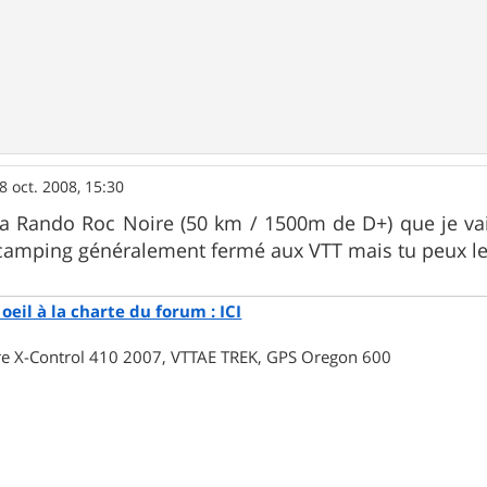
8 oct. 2008, 15:30
e la Rando Roc Noire (50 km / 1500m de D+) que je vai
camping généralement fermé aux VTT mais tu peux l
oeil à la charte du forum : ICI
rre X-Control 410 2007, VTTAE TREK, GPS Oregon 600