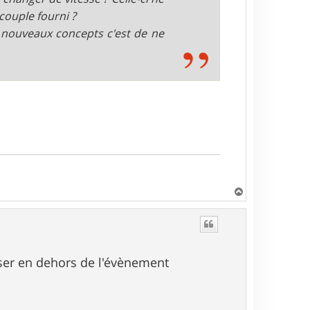
couple fourni ?
e nouveaux concepts c'est de ne
H
a
u
t
rser en dehors de l'évènement