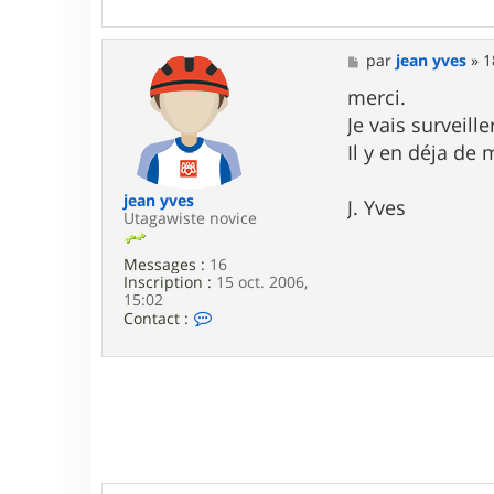
o
n
t
a
M
par
jean yves
»
1
c
e
t
s
merci.
e
s
Je vais surveille
r
a
g
g
Il y en déja de
e
e
r
a
jean yves
J. Yves
l
Utagawiste novice
d
_
Messages :
16
8
Inscription :
15 oct. 2006,
3
15:02
C
Contact :
o
n
t
a
c
t
e
r
j
e