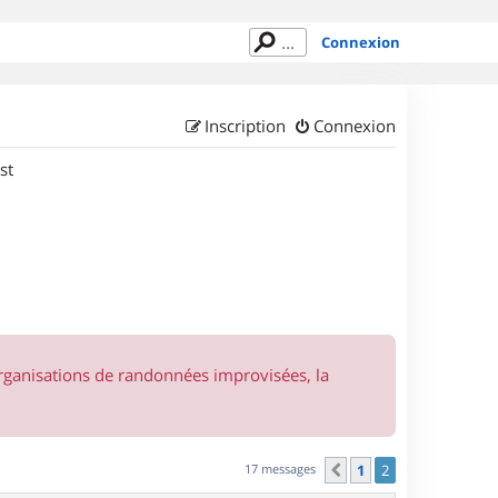
Connexion
Inscription
Connexion
st
organisations de randonnées improvisées, la
17 messages
1
2
Précédent