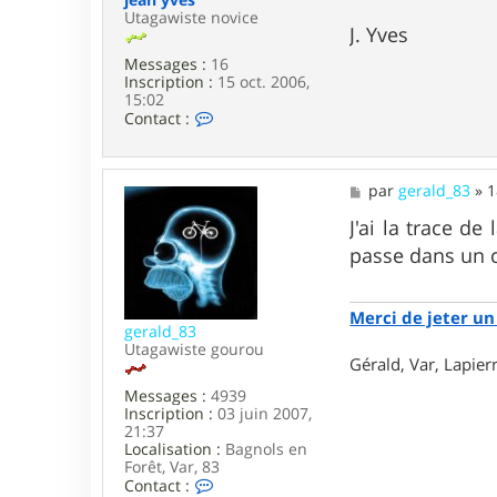
Utagawiste novice
J. Yves
Messages :
16
Inscription :
15 oct. 2006,
15:02
C
Contact :
o
n
t
a
M
par
gerald_83
»
1
c
e
t
s
J'ai la trace d
e
s
passe dans un 
r
a
j
g
e
e
a
Merci de jeter un 
n
gerald_83
y
Utagawiste gourou
Gérald, Var, Lapie
v
e
Messages :
4939
s
Inscription :
03 juin 2007,
21:37
Localisation :
Bagnols en
Forêt, Var, 83
C
Contact :