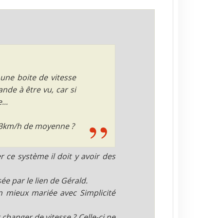
une boite de vitesse
nde à être vu, car si
...
 23km/h de moyenne ?
 ce système il doit y avoir des
e par le lien de Gérald.
ien mieux mariée avec Simplicité
changer de vitesse ? Celle-ci ne