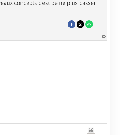
veaux concepts c'est de ne plus casser
H
a
u
t