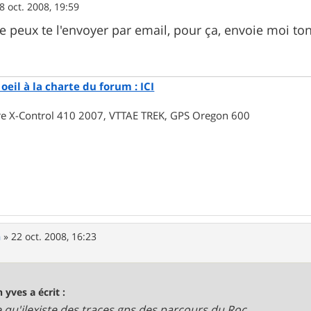
8 oct. 2008, 19:59
 je peux te l'envoyer par email, pour ça, envoie moi t
oeil à la charte du forum : ICI
rre X-Control 410 2007, VTTAE TREK, GPS Oregon 600
n
»
22 oct. 2008, 16:23
n yves a écrit :
e qu'ilexiste des traces gps des parcours du Roc