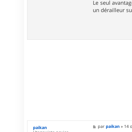
a
Le seul avantag
n
un dérailleur su
a
i
s
8
3
M
par
paikan
»
14 o
paikan
e