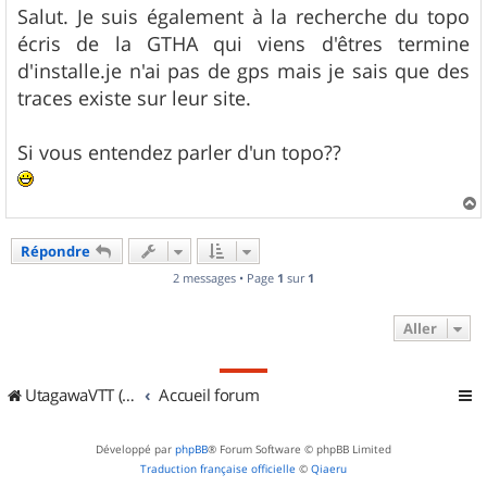
s
Salut. Je suis également à la recherche du topo
s
écris de la GTHA qui viens d'êtres termine
a
g
d'installe.je n'ai pas de gps mais je sais que des
e
traces existe sur leur site.
Si vous entendez parler d'un topo??
a
u
Répondre
t
2 messages • Page
1
sur
1
Aller
UtagawaVTT (Randos VTT et VTTAE avec traces GPS)
Accueil forum
Développé par
phpBB
® Forum Software © phpBB Limited
Traduction française officielle
©
Qiaeru