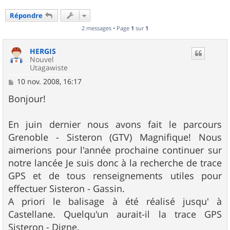
Répondre
2 messages • Page
1
sur
1
HERGIS
Nouvel
Utagawiste
M
10 nov. 2008, 16:17
e
s
Bonjour!
s
a
g
En juin dernier nous avons fait le parcours
e
Grenoble - Sisteron (GTV) Magnifique! Nous
aimerions pour l'année prochaine continuer sur
notre lancée Je suis donc à la recherche de trace
GPS et de tous renseignements utiles pour
effectuer Sisteron - Gassin.
A priori le balisage à été réalisé jusqu' à
Castellane. Quelqu'un aurait-il la trace GPS
Sisteron - Digne.