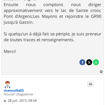
Ensuite nous comptons nous diriger
approximativement vers le lac de Sainte croix;
Pont d'Argens;Les Mayons et rejoindre le GR90
jusqu'à Gassin.
Si quelqu'un à déjà fait se périple, je suis preneur
de toutes traces et renseignements.
Merci!
a
u
t
manouilla03
Nouvel Utagawiste
M
28 juil. 2015, 09:56
e