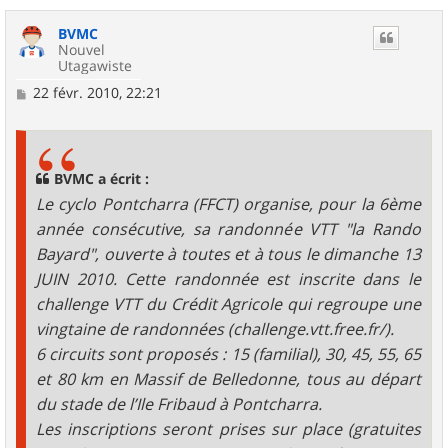
a
u
BVMC
t
Nouvel
Utagawiste
M
22 févr. 2010, 22:21
e
s
s
a
g
BVMC a écrit :
e
Le cyclo Pontcharra (FFCT) organise, pour la 6ème
année consécutive, sa randonnée VTT "la Rando
Bayard", ouverte à toutes et à tous le dimanche 13
JUIN 2010. Cette randonnée est inscrite dans le
challenge VTT du Crédit Agricole qui regroupe une
vingtaine de randonnées (challenge.vtt.free.fr/).
6 circuits sont proposés : 15 (familial), 30, 45, 55, 65
et 80 km en Massif de Belledonne, tous au départ
du stade de l’Ile Fribaud à Pontcharra.
Les inscriptions seront prises sur place (gratuites