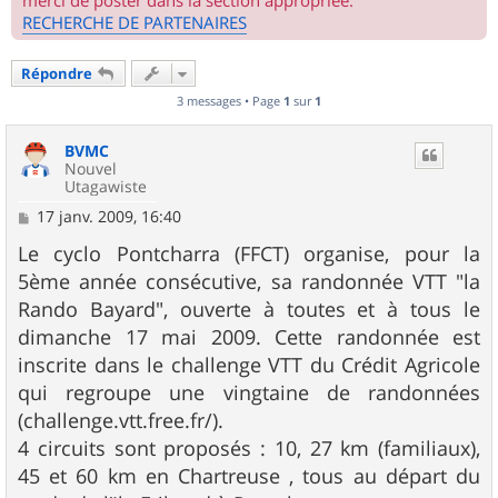
merci de poster dans la section appropriée.
RECHERCHE DE PARTENAIRES
Répondre
3 messages • Page
1
sur
1
BVMC
Nouvel
Utagawiste
M
17 janv. 2009, 16:40
e
s
Le cyclo Pontcharra (FFCT) organise, pour la
s
5ème année consécutive, sa randonnée VTT "la
a
g
Rando Bayard", ouverte à toutes et à tous le
e
dimanche 17 mai 2009. Cette randonnée est
inscrite dans le challenge VTT du Crédit Agricole
qui regroupe une vingtaine de randonnées
(challenge.vtt.free.fr/).
4 circuits sont proposés : 10, 27 km (familiaux),
45 et 60 km en Chartreuse , tous au départ du