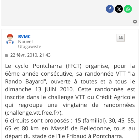
a
u
BVMC
t
Nouvel
Utagawiste
M
22 févr. 2010, 21:43
e
s
Le cyclo Pontcharra (FFCT) organise, pour la
s
6ème année consécutive, sa randonnée VTT "la
a
g
Rando Bayard", ouverte à toutes et à tous le
e
dimanche 13 JUIN 2010. Cette randonnée est
inscrite dans le challenge VTT du Crédit Agricole
qui regroupe une vingtaine de randonnées
(challenge.vtt.free.fr/).
6 circuits sont proposés : 15 (familial), 30, 45, 55,
65 et 80 km en Massif de Belledonne, tous au
départ du stade de l’Ile Fribaud à Pontcharra.