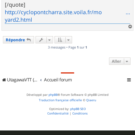
[/quote]
http://cyclopontcharra.site.voila.fr/mo ...
yard2.html
a
u
Répondre
t
3 messages • Page
1
sur
1
Aller
UtagawaVTT (Randos VTT et VTTAE avec traces GPS)
Accueil forum
Développé par
phpBB
® Forum Software © phpBB Limited
Traduction française officielle
©
Qiaeru
Optimized by:
phpBB SEO
Confidentialité
|
Conditions