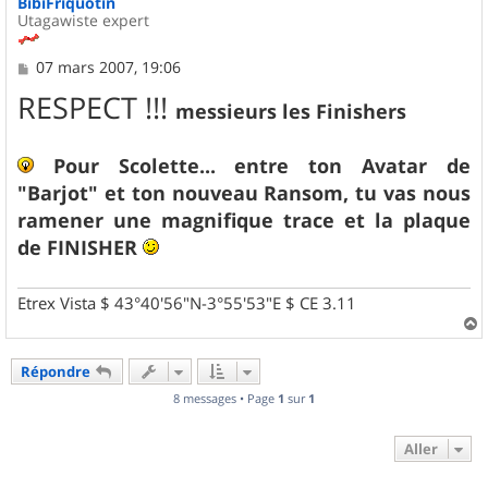
BibiFriquotin
Utagawiste expert
M
07 mars 2007, 19:06
e
RESPECT !!!
s
messieurs les Finishers
s
a
g
Pour Scolette... entre ton Avatar de
e
"Barjot" et ton nouveau Ransom, tu vas nous
ramener une magnifique trace et la plaque
de FINISHER
Etrex Vista $ 43°40'56"N-3°55'53"E $ CE 3.11
a
u
Répondre
t
8 messages • Page
1
sur
1
Aller