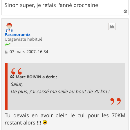
Sinon super, je refais l'anné prochaine
a
u
t
Paranoramix
Utagawiste habitué
M
07 mars 2007, 16:34
e
s
s
a
g
Marc BOIVIN a écrit :
e
Salut,
De plus, j'ai cassé ma selle au bout de 30 km !
Tu devais en avoir plein le cul pour les 70KM
restant alors !!!