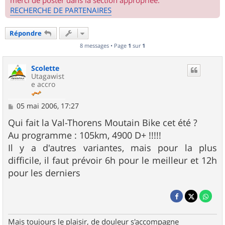
merci de poster dans la section appropriée.
RECHERCHE DE PARTENAIRES
Répondre
8 messages • Page
1
sur
1
Scolette
Utagawist
e accro
M
05 mai 2006, 17:27
e
s
Qui fait la Val-Thorens Moutain Bike cet été ?
s
Au programme : 105km, 4900 D+ !!!!!
a
g
Il y a d'autres variantes, mais pour la plus
e
difficile, il faut prévoir 6h pour le meilleur et 12h
pour les derniers
Mais toujours le plaisir, de douleur s'accompagne