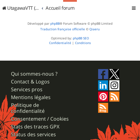
UtagawaVTT (Randos VTT et VTTAE avec traces GPS)
Accueil forum
Développé par
phpBB
® Forum Software © phpBB Limited
Traduction française officielle
©
Qiaeru
Optimized by:
phpBB SEO
Confidentialité
|
Conditions
Qui sommes-nous ?
Contact & Logos
Services pros
Mentions légales
Politique de
confidentialité
Consentement / Cookies
Stats des traces GPX
Status des services