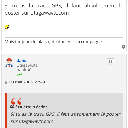
e
s
Si tu as la track GPS, il faut absoluement la
s
poster sur utagawavtt.com
a
g
e
Mais toujours le plaisir, de douleur s'accompagne
a
u
dahu
t
Utagawiste
habitué
M
09 mai 2006, 22:49
e
s
s
a
g
Scolette a écrit :
e
Si tu as la track GPS, il faut absoluement la poster
sur utagawavtt.com