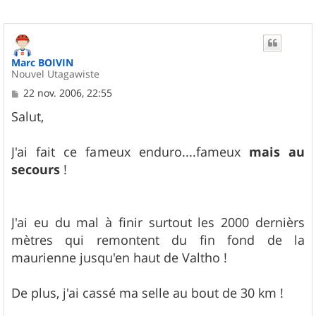
Marc BOIVIN
Nouvel Utagawiste
M
22 nov. 2006, 22:55
e
s
Salut,
s
a
g
J'ai fait ce fameux enduro....fameux
mais au
e
secours
!
J'ai eu du mal à finir surtout les 2000 dernièrs
mètres qui remontent du fin fond de la
maurienne jusqu'en haut de Valtho !
De plus, j'ai cassé ma selle au bout de 30 km !