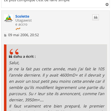
a
u
Scolette
t
Utagawist
e accro
M
09 mai 2006, 20:52
e
s
s
a
g
dahu a écrit :
e
Salut,
Je ne la fait pas cette année, mais j'ai fait le 105
l'année derniere. Il y avait 4600mD+ et il devrait y
en avoir un tout petit peu moins cette année car il
semble qu'ils modifient legerement une partie du
parcours. Su r leur site ils annoncent, comme l'an
dernier, 3950m+....
Il faut vraiment etre bien preparé, le premier