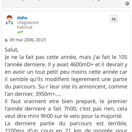
a
u
dahu
t
Utagawiste
habitué
M
09 mai 2006, 20:21
e
s
Salut,
s
Je ne la fait pas cette année, mais j'ai fait le 105
a
g
l'année derniere. Il y avait 4600mD+ et il devrait y
e
en avoir un tout petit peu moins cette année car
il semble qu'ils modifient legerement une partie
du parcours. Su r leur site ils annoncent, comme
l'an dernier, 3950m+....
Il faut vraiment etre bien preparé, le premier
l'année derniere a fait 7h00, c'est pas rien, cela
veut dire mini 9h00 sur le velo pour la majorité.
La derniere partie du parcours est terrible,
2100m+ d'un coup en 21 km de montée pour