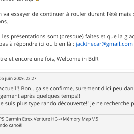
va essayer de continuer à rouler durant l'été mais su
ons.
les présentations sont (presque) faites et que la glac
 pas à répondre ici ou bien là :
jackthecar@gmail.com
être et encore une fois, Welcome in BdR
06 juin 2009, 23:27
cueil!! Bon.. ça se confirme, surement d'ici peu dan
gement après quelques temps!!
 je suis plus type rando découverte!! je ne recherche 
 GPS Garmin Etrex Venture HC-->Mémory Map V.5
rando canoë!!