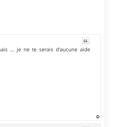
ais ... je ne te serais d'aucune aide
H
a
u