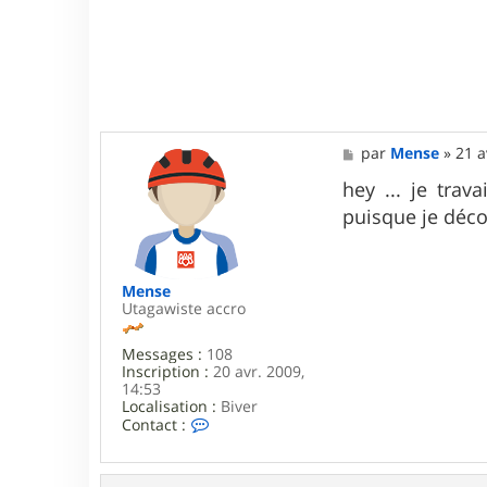
i
d
_
f
r
3
3
M
par
Mense
»
21 a
e
s
hey ... je trav
s
puisque je déco
a
g
e
Mense
Utagawiste accro
Messages :
108
Inscription :
20 avr. 2009,
14:53
Localisation :
Biver
C
Contact :
o
n
t