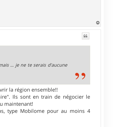
H
a
u
t
ais ... je ne te serais d'aucune
vrir la région ensemble!!
re". Ils sont en train de négocier le
peu maintenant!
mps, type Mobilome pour au moins 4