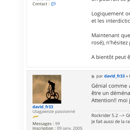
C
Contact :
o
n
Logiquement on 
t
et les interdicti
a
c
t
Maintenant que 
e
r
rosé), n'hésitez
z
e
p
A bientôt peut 
p
i
_
1
M
par
david_fr33
»
3
e
s
Génial comme ac
s
être un déména
a
g
Attention!! moi
e
david_fr33
Utagawiste passionné
Rockrider 5.2 -->
Je fait aussi de la 
Messages :
99
Inscription :
09 janv. 2009,