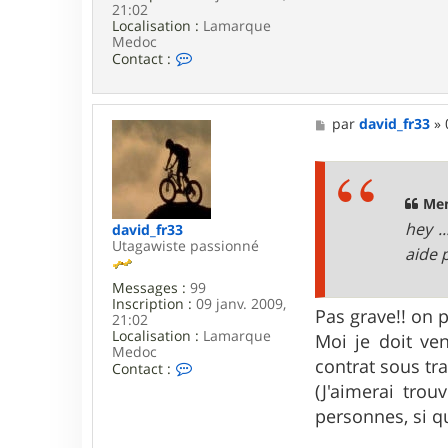
21:02
Localisation :
Lamarque
Medoc
C
Contact :
o
n
t
a
M
par
david_fr33
»
c
e
t
s
e
s
r
a
d
g
Men
a
e
hey .
david_fr33
v
Utagawiste passionné
i
aide 
d
_
Messages :
99
f
Inscription :
09 janv. 2009,
r
Pas grave!! on 
21:02
3
Localisation :
Lamarque
Moi je doit ven
3
Medoc
contrat sous tra
C
Contact :
o
(J'aimerai tro
n
personnes, si q
t
a
c