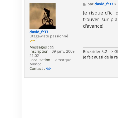
M
par
david_fr33
»
e
s
Je risque d'ici
s
trouver sur pl
a
g
d'avance!
e
david_fr33
Utagawiste passionné
Messages :
99
Rockrider 5.2 -->
Inscription :
09 janv. 2009,
21:02
Je fait aussi de la 
Localisation :
Lamarque
Medoc
C
Contact :
o
n
t
a
c
t
e
r
d
a
v