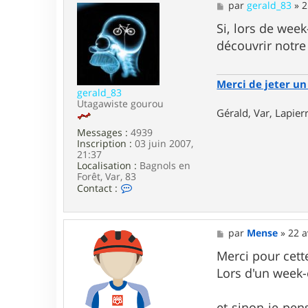
a
M
par
gerald_83
»
2
c
e
t
s
Si, lors de wee
e
s
découvrir notre
r
a
M
g
e
e
n
Merci de jeter un 
s
gerald_83
e
Utagawiste gourou
Gérald, Var, Lapie
Messages :
4939
Inscription :
03 juin 2007,
21:37
Localisation :
Bagnols en
Forêt, Var, 83
C
Contact :
o
n
t
a
M
par
Mense
»
22 a
c
e
t
s
Merci pour cett
e
s
Lors d'un week-
r
a
g
g
e
e
et sinon je pen
r