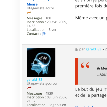
a
Mense
première fois du
l
Utagawiste accro
d
_
Même avec un pe
Messages :
108
8
Inscription :
20 avr. 2009,
3
14:53
Localisation :
Biver
C
Contact :
o
n
t
a
M
par
gerald_83
»
2
c
e
t
s
e
s
r
a
M
g
Men
e
e
...Mê
n
s
gerald_83
e
Utagawiste gourou
Le but du jeu n
Messages :
4939
et de le partag
Inscription :
03 juin 2007,
21:37
Localisation :
Bagnols en