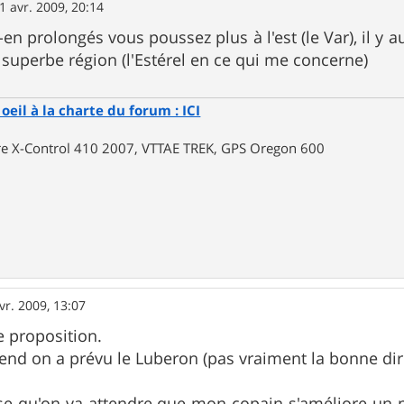
1 avr. 2009, 20:14
k-en prolongés vous poussez plus à l'est (le Var), il 
 superbe région (l'Estérel en ce qui me concerne)
oeil à la charte du forum : ICI
rre X-Control 410 2007, VTTAE TREK, GPS Oregon 600
vr. 2009, 13:07
e proposition.
end on a prévu le Luberon (pas vraiment la bonne dir
se qu'on va attendre que mon copain s'améliore un pe