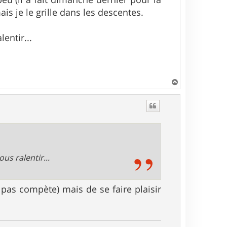
is je le grille dans les descentes.
entir...
H
a
u
t
us ralentir...
 pas compète) mais de se faire plaisir