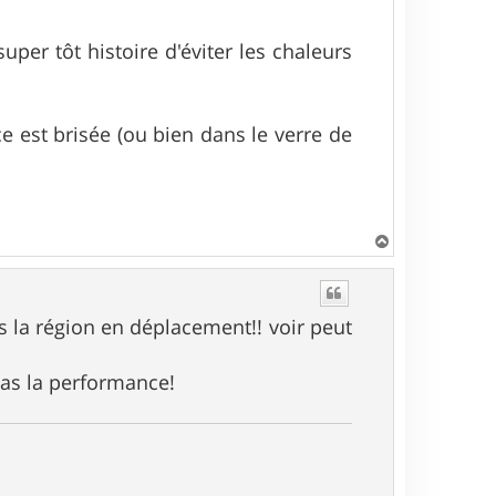
per tôt histoire d'éviter les chaleurs
e est brisée (ou bien dans le verre de
H
a
u
t
s la région en déplacement!! voir peut
pas la performance!