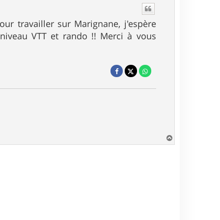
our travailler sur Marignane, j'espère
 niveau VTT et rando !! Merci à vous
H
a
u
t