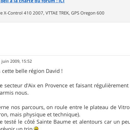
oeil à la charte du forum : ICI
rre X-Control 410 2007, VTTAE TREK, GPS Oregon 600
 juin 2009, 15:52
cette belle région David !
e secteur d'Aix en Provence et faisant régulièrement d
parmis nous.
rne nos parcours, on roule entre le plateau de Vitro
ron, mais physique et technique).
 testé le côté Sainte Baume et alentours car un peu 
prévoir un trip