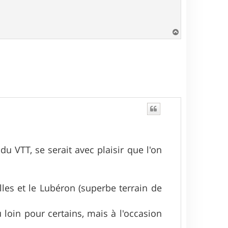
H
a
u
t
u VTT, se serait avec plaisir que l'on
lles et le Lubéron (superbe terrain de
loin pour certains, mais à l'occasion