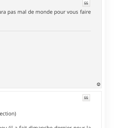
t
y aura pas mal de monde pour vous faire
H
a
u
t
ection)
u (il a fait dimanche dernier pour la