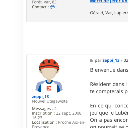
Merci de jeter un 
Forêt, Var, 83
C
Contact :
o
Gérald, Var, Lapie
n
t
a
c
t
e
r
g
e
r
M
par
zeppi_13
»
02
a
e
l
s
Bienvenue dans 
d
s
_
a
8
g
Résident dans l
3
e
te compterais 
zeppi_13
Nouvel Utagawiste
En ce qui conce
Messages :
4
jeu que le Lubé
Inscription :
22 sept. 2008,
16:23
On a pas encore
Localisation :
Proche Aix-en-
on pourrait se 
Provence