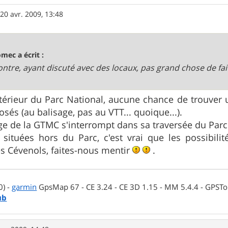
»
20 avr. 2009, 13:48
omec a écrit :
ontre, ayant discuté avec des locaux, pas grand chose de fai
'intérieur du Parc National, aucune chance de trouver 
sés (au balisage, pas au VTT... quoique...).
ge de la GTMC s'interrompt dans sa traversée du Par
 situées hors du Parc, c'est vrai que les possibil
les Cévenols, faites-nous mentir
.
0) -
garmin
GpsMap 67 - CE 3.24 - CE 3D 1.15 - MM 5.4.4 - GPSTop
ub