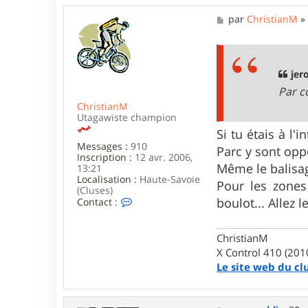
M
par
ChristianM
e
s
s
a
g
jer
e
Par c
ChristianM
Utagawiste champion
Si tu étais à l
Messages :
910
Parc y sont oppo
Inscription :
12 avr. 2006,
Même le balisa
13:21
Localisation :
Haute-Savoie
Pour les zones
(Cluses)
C
boulot... Allez 
Contact :
o
n
t
ChristianM
a
X Control 410 (201
c
t
Le site web du cl
e
r
C