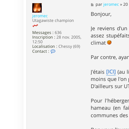
M
par
jeromec
»
20 
e
s
Bonjour,
jeromec
s
Utagawiste champion
a
g
Je reviens d'un
e
Messages :
636
assez stupéfait
Inscription :
28 nov. 2005,
12:50
climat
Localisation :
Chessy (69)
C
Contact :
o
Par contre, aya
n
t
a
[ICI]
J'étais
(au l
c
t
moins que l'on p
e
D'ailleurs sur 
r
j
e
Pour l'hébergem
r
o
hameau (en fai
m
communes des ch
e
c