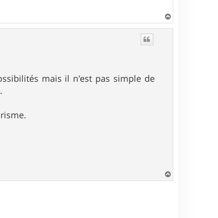
H
a
u
t
ossibilités mais il n'est pas simple de
.
urisme.
H
a
u
t