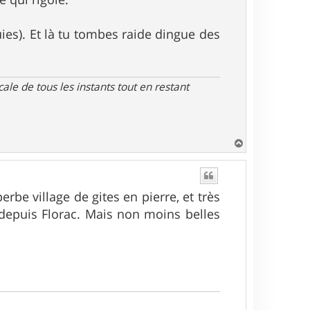
ies). Et là tu tombes raide dingue des
le de tous les instants tout en restant
H
a
u
t
erbe village de gites en pierre, et très
depuis Florac. Mais non moins belles