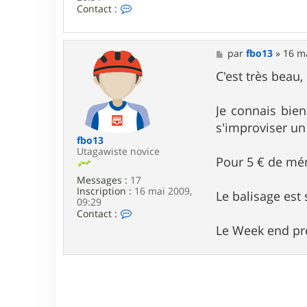
C
Contact :
o
n
t
a
M
par
fbo13
»
16 ma
c
e
t
s
C'est très beau
e
s
r
a
L
g
Je connais bien
a
e
s'improviser un
r
s
fbo13
e
Utagawiste novice
Pour 5 € de mém
n
Messages :
17
Inscription :
16 mai 2009,
Le balisage est 
09:29
C
Contact :
o
Le Week end pro
n
t
a
c
t
e
r