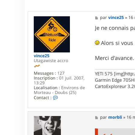
f
b
o
1
M
par
vince25
»
16 
3
e
s
Je ne connais p
s
a
g
Alors si vous 
e
vince25
Merci d'avance.
Utagawiste accro
Messages :
127
YETI 575 [img]htt
Inscription :
01 juil. 2007,
Garmin Edge 705H
13:29
CartoExploreur 3.2
Localisation :
Environs de
Morteau - Doubs (25)
C
Contact :
o
n
t
a
M
par
morbli
»
16 m
c
e
t
s
e
s