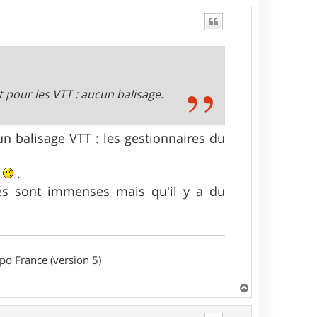
t pour les VTT : aucun balisage.
un balisage VTT : les gestionnaires du
c
.
ités sont immenses mais qu'il y a du
o France (version 5)
H
a
u