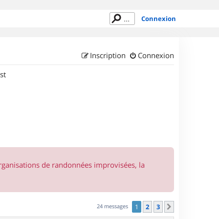
Connexion
Inscription
Connexion
st
organisations de randonnées improvisées, la
24 messages
1
2
3
Suivant