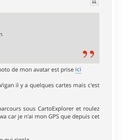
t
n.
ici
photo de mon avatar est prise
Vigan il y a quelques cartes mais c'est
parcours sous CartoExplorer et roulez
awa car je n'ai mon GPS que depuis cet
 qui rigole.