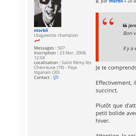
M
par
morbli
»
20 a
h
e
r
s
i
s
s
a
t
g
jer
i
e
a
morbli
Bon v
n
Utagawiste champion
M
Il y 
Messages :
507
Inscription :
23 févr. 2008,
12:04
Localisation :
Saint Rémy lès
Je te comprends
Chevreuse (78) - Pays
Viganais (30)
C
Contact :
o
Effectivement, 
n
succinct.
t
a
c
Plutôt que d'at
t
e
petit bolide av
r
hiver.
m
o
r
Attention, le c
b