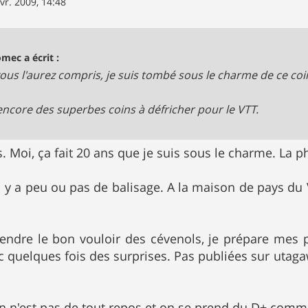
vr. 2009, 14:48
omec a écrit :
ous l'aurez compris, je suis tombé sous le charme de ce coi
a encore des superbes coins à défricher pour le VTT.
. Moi, ça fait 20 ans que je suis sous le charme. La 
il y a peu ou pas de balisage. A la maison de pays du 
tendre le bon vouloir des cévenols, je prépare mes 
ec quelques fois des surprises. Pas publiées sur utag
oin n'est pas de tout repos et on se prend du D+ comme