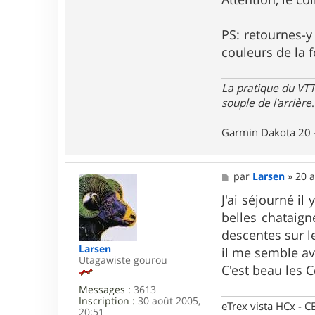
l
i
PS: retournes-y
couleurs de la 
La pratique du VTT
souple de l'arrière
.
Garmin Dakota 20 
M
par
Larsen
»
20 a
e
s
J'ai séjourné il
s
belles chataig
a
g
descentes sur l
e
Larsen
il me semble av
Utagawiste gourou
C'est beau les 
Messages :
3613
Inscription :
30 août 2005,
eTrex vista HCx -
20:51