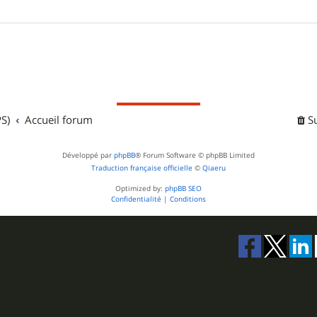
S)
Accueil forum
S
Développé par
phpBB
® Forum Software © phpBB Limited
Traduction française officielle
©
Qiaeru
Optimized by:
phpBB SEO
Confidentialité
|
Conditions