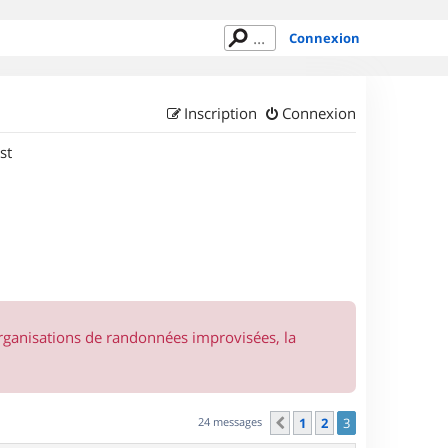
Connexion
Inscription
Connexion
st
organisations de randonnées improvisées, la
24 messages
1
2
3
Précédent