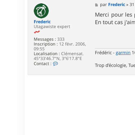
M
par
Frederic
»
31
e
s
Merci pour les 
s
En tout cas j'aim
Frederic
a
Utagawiste expert
g
e
Messages :
333
Inscription :
12 févr. 2006,
09:55
Frédéric -
garmin
10
Localisation :
Clémensat.
45°33'46.7"N, 3°6'17.8"E
C
Contact :
Trop d'écologie, Tue
o
n
t
a
c
t
e
r
F
r
e
d
e
r