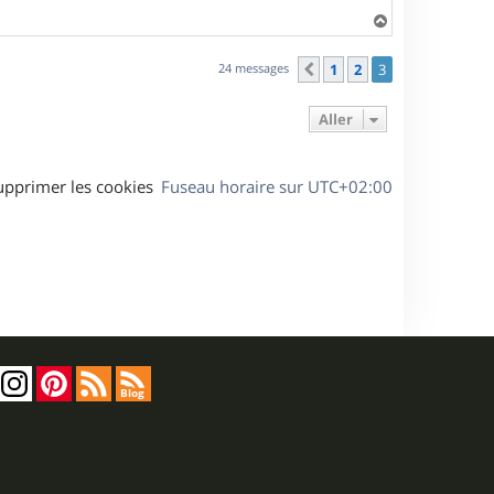
H
a
u
24 messages
1
2
3
Précédent
t
Aller
upprimer les cookies
Fuseau horaire sur
UTC+02:00