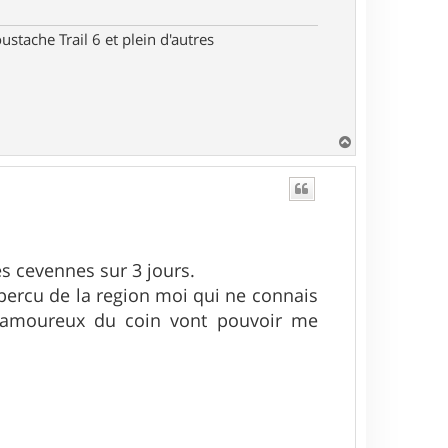
stache Trail 6 et plein d'autres
H
a
u
t
les cevennes sur 3 jours.
apercu de la region moi qui ne connais
es amoureux du coin vont pouvoir me