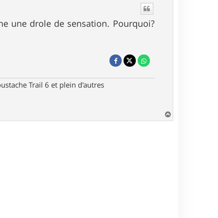
nne une drole de sensation. Pourquoi?
stache Trail 6 et plein d'autres
H
a
u
t