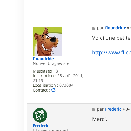
i
c
M
par
floandride
»
e
s
Voici une petite
s
a
g
http://www.flic
e
floandride
Nouvel Utagawiste
Messages :
8
Inscription :
25 août 2011,
21:19
Localisation :
073084
C
Contact :
o
n
t
a
M
par
Frederic
»
04
c
e
t
s
Merci.
e
s
Frederic
r
a
Utagawiste expert