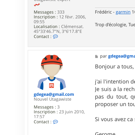
f
g
l
e
o
Frédéric -
garmin
10
Messages :
333
a
Inscription :
12 févr. 2006,
n
09:55
Trop d'écologie, Tue
d
Localisation :
Clémensat.
r
45°33'46.7"N, 3°6'17.8"E
i
C
Contact :
d
o
e
n
t
a
M
par
gdegea@gma
c
e
t
s
Bonjour a tous,
e
s
r
a
F
g
j'ai l'intention
r
e
Je suis a la re
e
d
gdegea@gmail.com
pas du tout, q
e
Nouvel Utagawiste
proposer un to
r
Messages :
3
i
Inscription :
23 juin 2010,
c
17:57
Si vous avez ca 
C
Contact :
o
n
Gerome.