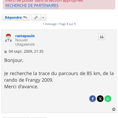
merci de poster dans la section appropriée.
RECHERCHE DE PARTENAIRES
Répondre
1 message • Page
1
sur
1
rastapaulo
Nouvel
Utagawiste
M
04 sept. 2009, 21:35
e
s
Bonjour,
s
a
g
Je recherche la trace du parcours de 85 km, de la
e
rando de Frangy 2009.
Merci d'avance.
a
u