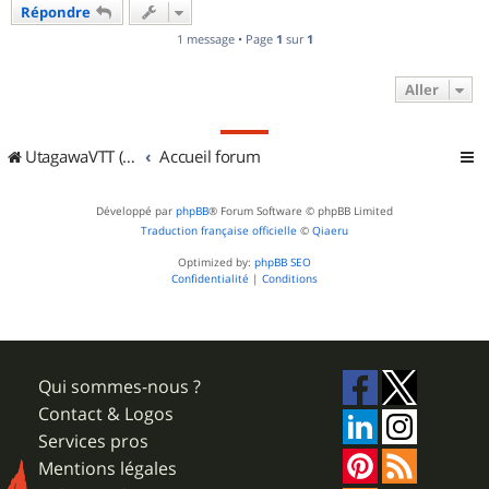
Répondre
t
1 message • Page
1
sur
1
Aller
UtagawaVTT (Randos VTT et VTTAE avec traces GPS)
Accueil forum
Développé par
phpBB
® Forum Software © phpBB Limited
Traduction française officielle
©
Qiaeru
Optimized by:
phpBB SEO
Confidentialité
|
Conditions
Qui sommes-nous ?
Contact & Logos
Services pros
Mentions légales