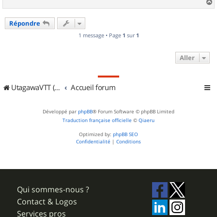
a
u
Répondre
t
1 message • Page
1
sur
1
Aller
UtagawaVTT (Randos VTT et VTTAE avec traces GPS)
Accueil forum
Développé par
phpBB
® Forum Software © phpBB Limited
Traduction française officielle
©
Qiaeru
Optimized by:
phpBB SEO
Confidentialité
|
Conditions
Qui sommes-nous ?
Contact & Logos
Services pros