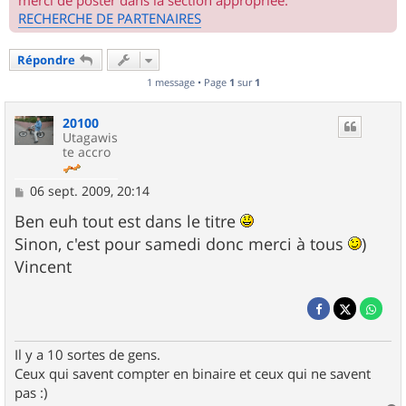
merci de poster dans la section appropriée.
RECHERCHE DE PARTENAIRES
Répondre
1 message • Page
1
sur
1
20100
Utagawis
te accro
M
06 sept. 2009, 20:14
e
s
Ben euh tout est dans le titre
s
Sinon, c'est pour samedi donc merci à tous
)
a
g
Vincent
e
Il y a 10 sortes de gens.
Ceux qui savent compter en binaire et ceux qui ne savent
pas :)