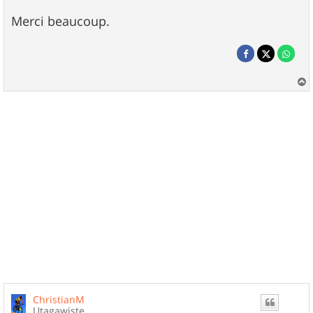
Merci beaucoup.
a
u
t
ChristianM
Utagawiste