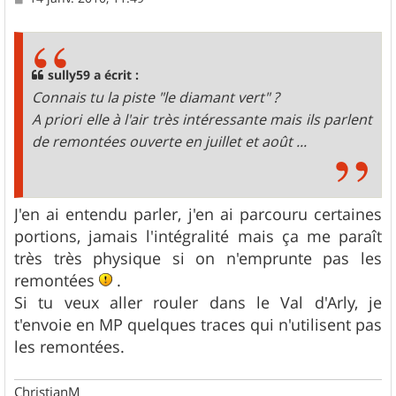
e
s
s
a
g
sully59 a écrit :
e
Connais tu la piste "le diamant vert" ?
A priori elle à l'air très intéressante mais ils parlent
de remontées ouverte en juillet et août ...
J'en ai entendu parler, j'en ai parcouru certaines
portions, jamais l'intégralité mais ça me paraît
très très physique si on n'emprunte pas les
remontées
.
Si tu veux aller rouler dans le Val d'Arly, je
t'envoie en MP quelques traces qui n'utilisent pas
les remontées.
ChristianM