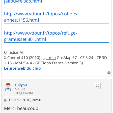
jallouvre,388.html
-
http://www.vttour.fr/topos/col-des-
annes,1156.html
-
http://www.vttour.fr/topos/refuge-
gramusset,801.html
ChristianM
X Control 410 (2010) -
garmin
GpsMap 67 - CE 3.24 - CE 3D
1.15 - MM 5.4.4 - GPSTopo France (version 5)
Le site web du club
a
u
sully59
t
Nouvel
Utagawiste
M
13 janv. 2010, 20:50
e
s
Merci beaucoup.
s