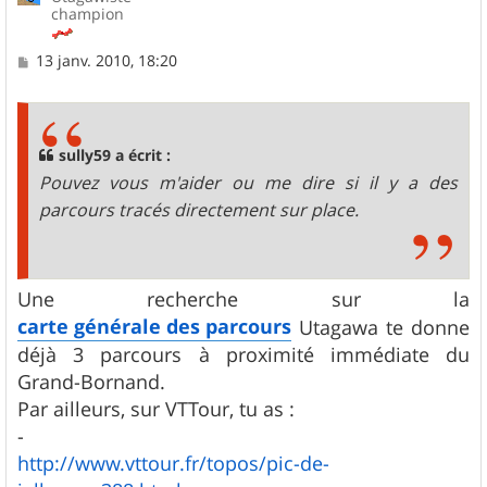
champion
M
13 janv. 2010, 18:20
e
s
s
a
g
sully59 a écrit :
e
Pouvez vous m'aider ou me dire si il y a des
parcours tracés directement sur place.
Une recherche sur la
carte générale des parcours
Utagawa te donne
déjà 3 parcours à proximité immédiate du
Grand-Bornand.
Par ailleurs, sur VTTour, tu as :
-
http://www.vttour.fr/topos/pic-de-