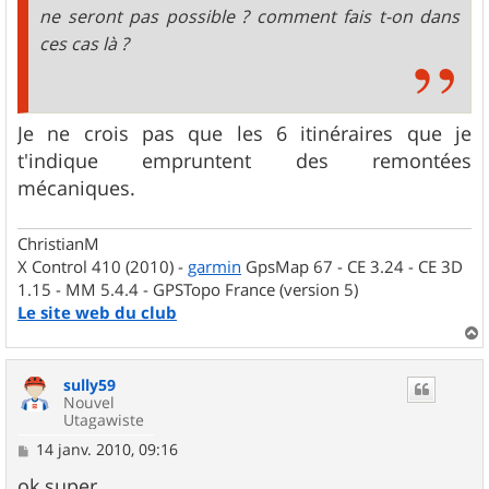
ne seront pas possible ? comment fais t-on dans
ces cas là ?
Je ne crois pas que les 6 itinéraires que je
t'indique empruntent des remontées
mécaniques.
ChristianM
X Control 410 (2010) -
garmin
GpsMap 67 - CE 3.24 - CE 3D
1.15 - MM 5.4.4 - GPSTopo France (version 5)
Le site web du club
a
u
sully59
t
Nouvel
Utagawiste
M
14 janv. 2010, 09:16
e
s
ok super.