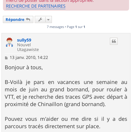
merci de poster dans la section appropriée.
RECHERCHE DE PARTENAIRES
Répondre
7 messages • Page
1
sur
1
sully59
Nouvel
Utagawiste
M
13 janv. 2010, 14:22
e
s
Bonjour à tous,
s
a
g
B-Voilà je pars en vacances une semaine au
e
mois de juin au grand bornand, pour rouler à
VTT, et je recherche des traces GPS avec départ à
proximité de Chinaillon (grand bornand).
Pouvez vous m'aider ou me dire si il y a des
parcours tracés directement sur place.