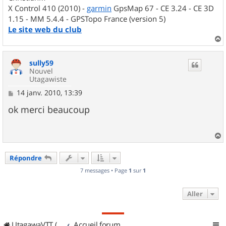
X Control 410 (2010) -
garmin
GpsMap 67 - CE 3.24 - CE 3D
1.15 - MM 5.4.4 - GPSTopo France (version 5)
Le site web du club
a
u
sully59
t
Nouvel
Utagawiste
M
14 janv. 2010, 13:39
e
s
ok merci beaucoup
s
a
g
e
a
u
Répondre
t
7 messages • Page
1
sur
1
Aller
UtagawaVTT (Randos VTT et VTTAE avec traces GPS)
Accueil forum