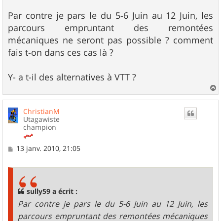
a
g
Par contre je pars le du 5-6 Juin au 12 Juin, les
e
parcours empruntant des remontées
mécaniques ne seront pas possible ? comment
fais t-on dans ces cas là ?
Y- a t-il des alternatives à VTT ?
a
u
ChristianM
t
Utagawiste
champion
M
13 janv. 2010, 21:05
e
s
s
a
g
sully59 a écrit :
e
Par contre je pars le du 5-6 Juin au 12 Juin, les
parcours empruntant des remontées mécaniques