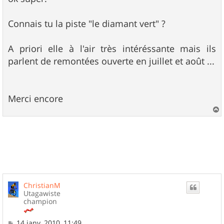
s
a
g
Connais tu la piste "le diamant vert" ?
e
A priori elle à l'air très intéréssante mais ils
parlent de remontées ouverte en juillet et août ...
Merci encore
a
u
t
ChristianM
Utagawiste
champion
M
14 janv. 2010, 11:49