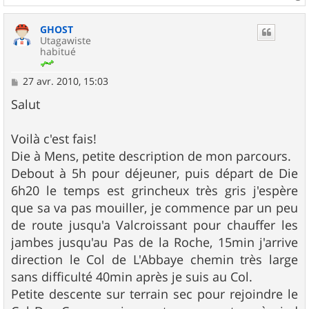
a
u
GHOST
t
Utagawiste
habitué
M
27 avr. 2010, 15:03
e
s
Salut
s
a
g
Voilà c'est fais!
e
Die à Mens, petite description de mon parcours.
Debout à 5h pour déjeuner, puis départ de Die
6h20 le temps est grincheux très gris j'espère
que sa va pas mouiller, je commence par un peu
de route jusqu'a Valcroissant pour chauffer les
jambes jusqu'au Pas de la Roche, 15min j'arrive
direction le Col de L'Abbaye chemin très large
sans difficulté 40min après je suis au Col.
Petite descente sur terrain sec pour rejoindre le