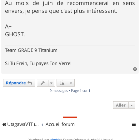
Au mois de juin de recommencerai en sens
envers, je pense que c'est plus intéressant.
A+
GHOST.
Team GRADE 9 Titanium
Si Tu Frein, Tu payes Ton Verre!
a
u
Répondre
t
9 messages • Page
1
sur
1
Aller
UtagawaVTT (Randos VTT et VTTAE avec traces GPS)
Accueil forum
Développé par
phpBB
® Forum Software © phpBB Limited