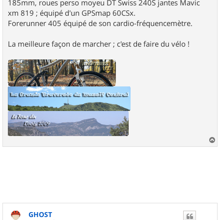
185mm, roues perso moyeu DT Swiss 240S jantes Mavic
xm 819 ; équipé d'un GPSmap 60CSx.
Forerunner 405 équipé de son cardio-fréquencemètre.
La meilleure façon de marcher ; c'est de faire du vélo !
a
u
t
GHOST