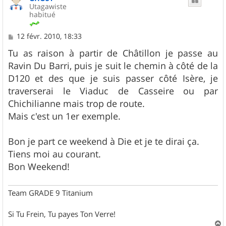
Utagawiste
habitué
M
12 févr. 2010, 18:33
e
s
Tu as raison à partir de Châtillon je passe au
s
Ravin Du Barri, puis je suit le chemin à côté de la
a
g
D120 et des que je suis passer côté Isère, je
e
traverserai le Viaduc de Casseire ou par
Chichilianne mais trop de route.
Mais c'est un 1er exemple.
Bon je part ce weekend à Die et je te dirai ça.
Tiens moi au courant.
Bon Weekend!
Team GRADE 9 Titanium
Si Tu Frein, Tu payes Ton Verre!