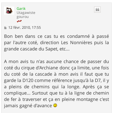
a
u
Garik
t
Utagawiste
gourou
M
12 févr. 2010, 17:55
e
s
Bon ben dans ce cas tu es condamné à passé
s
par l'autre coté, direction Les Nonnières puis la
a
g
grande cascade du Sapet, etc...
e
A mon avis tu n'as aucune chance de passer du
coté du cirque d'Archiane donc ça limite, une fois
du coté de la cascade à mon avis il faut que tu
garde la D120 comme référence jusqu'à la D7, il y
a pleins de chemins qui la longe. Après ça se
complique... Surtout que tu à la ligne de chemin
de fer à traverser et ça en pleine montagne c'est
jamais gagné d'avance