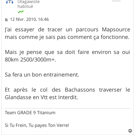
Utagawiste
habitué
M
12 févr. 2010, 16:46
e
s
J'ai essayer de tracer un parcours Mapsource
s
mais comme je sais pas comment ça fonctionne.
a
g
e
Mais je pense que sa doit faire environ sa oui
80km 2500/3000m+.
Sa fera un bon entrainement.
Et après le col des Bachassons traverser le
Glandasse en Vtt est Interdit.
Team GRADE 9 Titanium
Si Tu Frein, Tu payes Ton Verre!