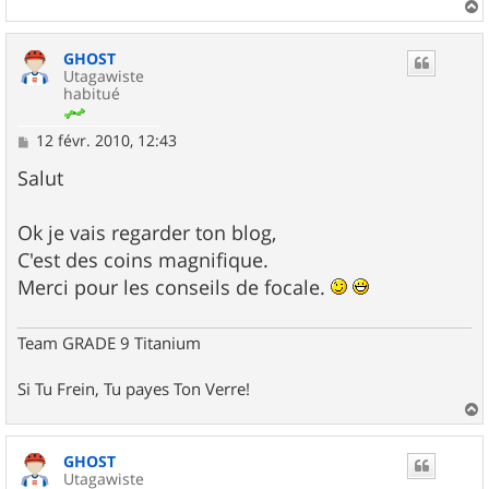
a
u
GHOST
t
Utagawiste
habitué
M
12 févr. 2010, 12:43
e
s
Salut
s
a
g
Ok je vais regarder ton blog,
e
C'est des coins magnifique.
Merci pour les conseils de focale.
Team GRADE 9 Titanium
Si Tu Frein, Tu payes Ton Verre!
a
u
GHOST
t
Utagawiste