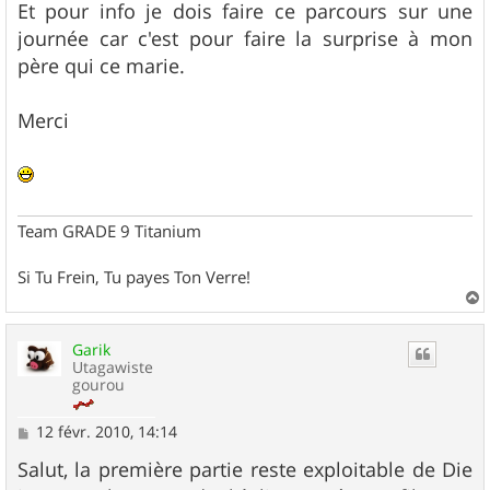
Et pour info je dois faire ce parcours sur une
journée car c'est pour faire la surprise à mon
père qui ce marie.
Merci
Team GRADE 9 Titanium
Si Tu Frein, Tu payes Ton Verre!
a
u
Garik
t
Utagawiste
gourou
M
12 févr. 2010, 14:14
e
s
Salut, la première partie reste exploitable de Die
s