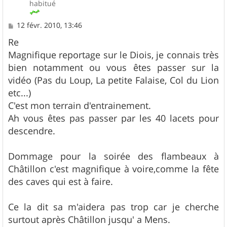
habitué
M
12 févr. 2010, 13:46
e
s
Re
s
Magnifique reportage sur le Diois, je connais très
a
g
bien notamment ou vous êtes passer sur la
e
vidéo (Pas du Loup, La petite Falaise, Col du Lion
etc...)
C'est mon terrain d'entrainement.
Ah vous êtes pas passer par les 40 lacets pour
descendre.
Dommage pour la soirée des flambeaux à
Châtillon c'est magnifique à voire,comme la fête
des caves qui est à faire.
Ce la dit sa m'aidera pas trop car je cherche
surtout après Châtillon jusqu' a Mens.