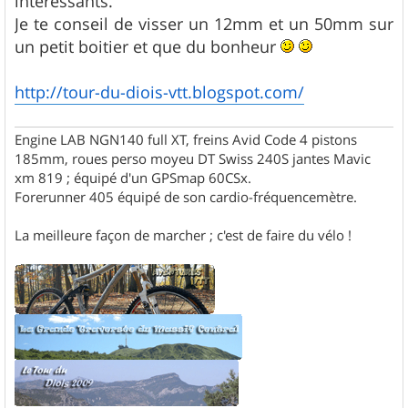
intéressants.
e
Je te conseil de visser un 12mm et un 50mm sur
un petit boitier et que du bonheur
http://tour-du-diois-vtt.blogspot.com/
Engine LAB NGN140 full XT, freins Avid Code 4 pistons
185mm, roues perso moyeu DT Swiss 240S jantes Mavic
xm 819 ; équipé d'un GPSmap 60CSx.
Forerunner 405 équipé de son cardio-fréquencemètre.
La meilleure façon de marcher ; c'est de faire du vélo !