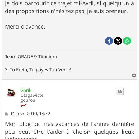
Je dois parcourir ce trajet mi-Avril, si quelqu'un à
des propositions n'hésitez pas, je suis preneur.
Merci d'avance.
Team GRADE 9 Titanium
Si Tu Frein, Tu payes Ton Verre!
a
u
Garik
t
Utagawiste
gourou
M
11 févr. 2010, 14:52
e
s
Mon blog de mes vacances de l'année dernière
s
peu peut être t'aider à choisir quelques lieux
a
g