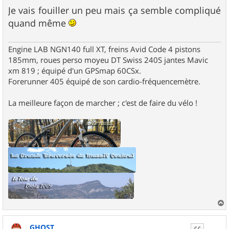
Je vais fouiller un peu mais ça semble compliqué
quand même
Engine LAB NGN140 full XT, freins Avid Code 4 pistons
185mm, roues perso moyeu DT Swiss 240S jantes Mavic
xm 819 ; équipé d'un GPSmap 60CSx.
Forerunner 405 équipé de son cardio-fréquencemètre.
La meilleure façon de marcher ; c'est de faire du vélo !
a
u
GHOST
t