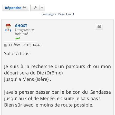
Répondre
9 messages • Page
1
sur
1
GHOST
Utagawiste
habitué
M
11 févr. 2010, 14:43
e
s
Salut à tous
s
a
g
Je suis à la recherche d'un parcours d' où mon
e
départ sera de Die (Drôme)
jusqu' a Mens (Isère) .
J'avais penser passer par le balcon du Gandasse
jusqu' au Col de Menée, en suite je sais pas?
Bien sûr avec le moins de route possible.