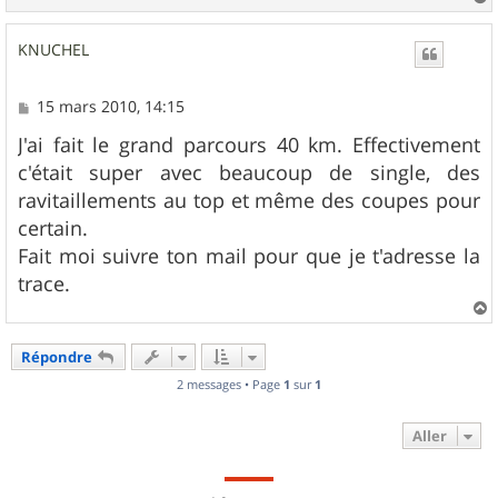
a
u
KNUCHEL
t
M
15 mars 2010, 14:15
e
s
J'ai fait le grand parcours 40 km. Effectivement
s
c'était super avec beaucoup de single, des
a
g
ravitaillements au top et même des coupes pour
e
certain.
Fait moi suivre ton mail pour que je t'adresse la
trace.
a
u
Répondre
t
2 messages • Page
1
sur
1
Aller