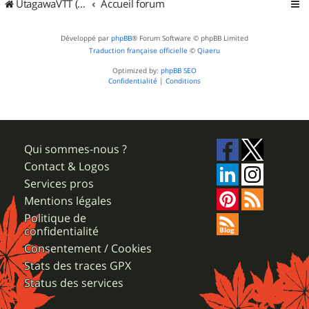
UtagawaVTT (Randos VTT et VTTAE avec traces GPS)
Accueil forum
Développé par
phpBB
® Forum Software © phpBB Limited
Traduction française officielle
©
Qiaeru
Optimized by:
phpBB SEO
Confidentialité
|
Conditions
Qui sommes-nous ?
Contact & Logos
Services pros
Mentions légales
Politique de
confidentialité
Consentement / Cookies
Stats des traces GPX
Status des services