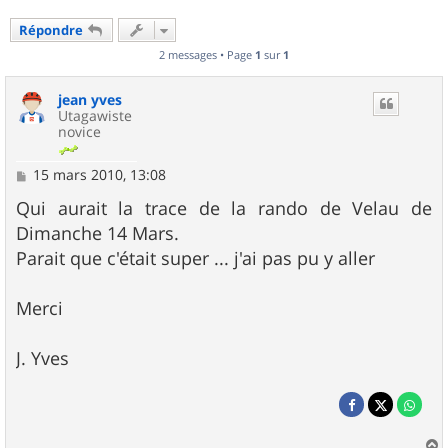
Répondre
2 messages • Page
1
sur
1
jean yves
Utagawiste
novice
M
15 mars 2010, 13:08
e
s
Qui aurait la trace de la rando de Velau de
s
Dimanche 14 Mars.
a
g
Parait que c'était super ... j'ai pas pu y aller
e
Merci
J. Yves