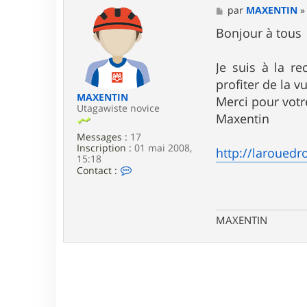
M
par
MAXENTIN
e
s
Bonjour à tous
s
a
g
Je suis à la r
e
profiter de la v
MAXENTIN
Merci pour votr
Utagawiste novice
Maxentin
Messages :
17
Inscription :
01 mai 2008,
http://larouedr
15:18
C
Contact :
o
n
t
a
MAXENTIN
c
t
e
r
M
A
X
E