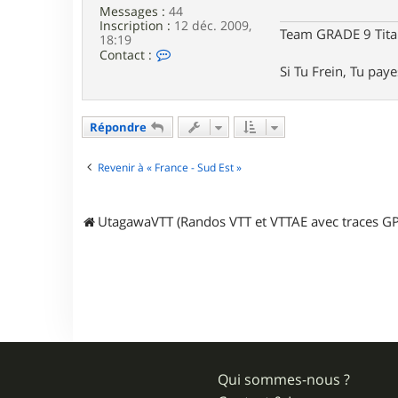
o
Messages :
44
u
Inscription :
12 déc. 2009,
t
Team GRADE 9 Tit
18:19
e
C
Contact :
s
o
Si Tu Frein, Tu pay
n
t
a
c
Répondre
t
e
r
Revenir à « France - Sud Est »
G
H
O
UtagawaVTT (Randos VTT et VTTAE avec traces GP
S
T
Qui sommes-nous ?