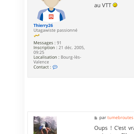
e
s
au VTT
r
a
t
g
u
e
m
e
Thierry26
b
Utagawiste passionné
r
o
Messages :
91
u
Inscription :
21 déc. 2005,
t
09:25
e
Localisation :
Bourg-lès-
s
Valence
C
Contact :
o
n
t
a
c
t
e
r
T
h
M
par
tumebroutes
i
e
e
s
Oups ! C'est vr
r
s
r