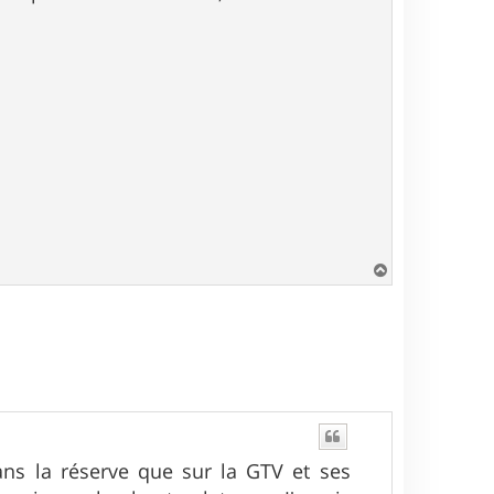
H
a
u
t
dans la réserve que sur la GTV et ses