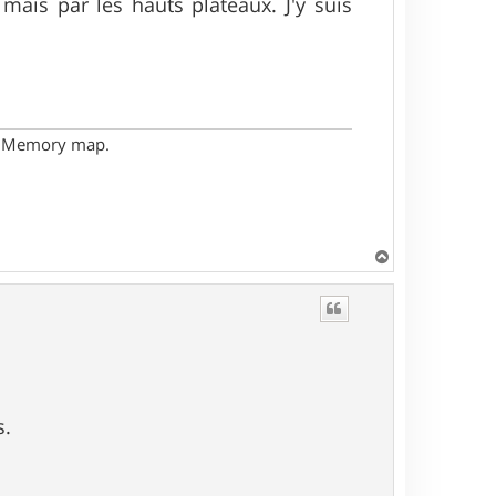
ais par les hauts plateaux. J'y suis
- Memory map.
H
a
u
t
s.