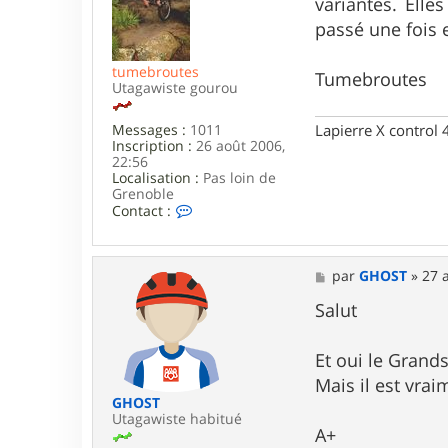
variantes. Ell
a
y
g
passé une fois 
2
e
6
tumebroutes
Tumebroutes
Utagawiste gourou
Lapierre X control
Messages :
1011
Inscription :
26 août 2006,
22:56
Localisation :
Pas loin de
Grenoble
C
Contact :
o
n
t
a
M
par
GHOST
»
27 
c
e
t
s
Salut
e
s
r
a
t
g
Et oui le Grand
u
e
Mais il est vrai
m
e
GHOST
b
Utagawiste habitué
A+
r