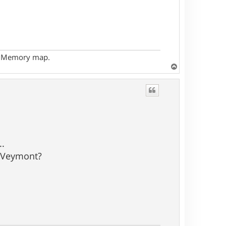
- Memory map.
H
a
u
t
..
nd Veymont?