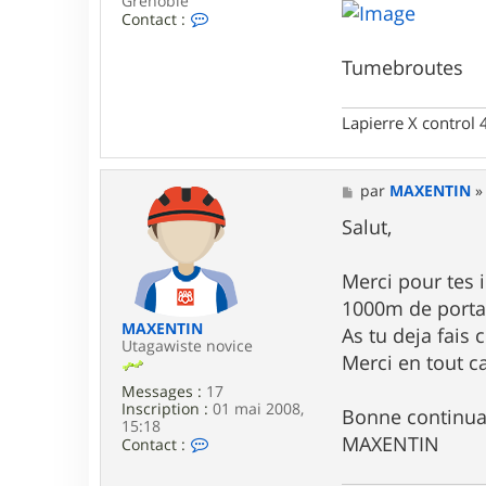
Grenoble
C
Contact :
o
n
Tumebroutes
t
a
c
t
Lapierre X control
e
r
t
M
u
par
MAXENTIN
e
m
s
Salut,
e
s
b
a
r
g
o
Merci pour tes i
e
u
1000m de portag
t
MAXENTIN
e
As tu deja fais
Utagawiste novice
s
Merci en tout ca
Messages :
17
Inscription :
01 mai 2008,
Bonne continua
15:18
MAXENTIN
C
Contact :
o
n