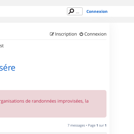
Connexion
Inscription
Connexion
st
sére
organisations de randonnées improvisées, la
7 messages • Page
1
sur
1