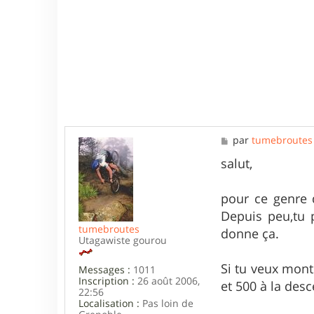
N
T
I
N
M
par
tumebroutes
e
s
salut,
s
a
g
pour ce genre d
e
Depuis peu,tu p
tumebroutes
donne ça.
Utagawiste gourou
Si tu veux mon
Messages :
1011
Inscription :
26 août 2006,
et 500 à la des
22:56
Localisation :
Pas loin de