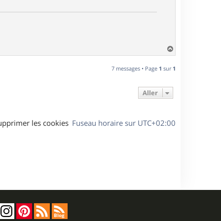
H
a
u
7 messages • Page
1
sur
1
t
Aller
upprimer les cookies
Fuseau horaire sur
UTC+02:00