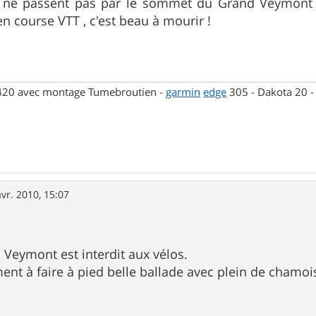
es ne passent pas par le sommet du Grand Veymont m
en course VTT , c'est beau à mourir !
 420 avec montage Tumebroutien -
garmin
edge
305 - Dakota 20 
avr. 2010, 15:07
s Veymont est interdit aux vélos.
ment à faire à pied belle ballade avec plein de chamoi