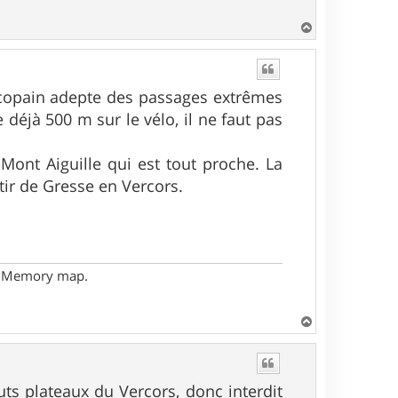
H
a
u
t
n copain adepte des passages extrêmes
 déjà 500 m sur le vélo, il ne faut pas
Mont Aiguille qui est tout proche. La
rtir de Gresse en Vercors.
- Memory map.
H
a
u
t
uts plateaux du Vercors, donc interdit