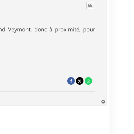
and Veymont, donc à proximité, pour
H
a
u
t