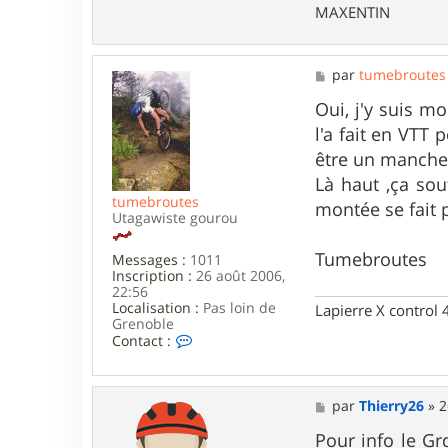
t
MAXENTIN
a
c
t
e
M
par
tumebroutes
r
e
M
s
Oui, j'y suis m
A
s
l'a fait en VTT 
X
a
E
g
être un manch
N
e
Là haut ,ça sou
T
I
tumebroutes
montée se fait p
N
Utagawiste gourou
Tumebroutes
Messages :
1011
Inscription :
26 août 2006,
22:56
Localisation :
Pas loin de
Lapierre X control
Grenoble
C
Contact :
o
n
t
a
M
par
Thierry26
»
2
c
e
t
s
Pour info le Gr