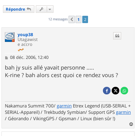
Répondre
12 messages
1
2
Précédent
youp38
Utagawist
e accro
M
08 déc. 2006, 12:40
e
s
bah jy suis allé yavait personne .....
s
K-rine ? bah alors cest quoi ce rendez vous ?
a
g
e
Nakamura Summit 700/
garmin
Etrex Legend (USB-SERIAL +
SERIAL-Appareil) / Trekbuddy Symbian/ Support GPS
garmin
/ Géorando / VikingGPS / Gpsman / Linux (bien sûr !)
a
u