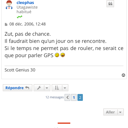
cleophas
t
Utagawiste
habitué
M
08 déc. 2006, 12:48
e
s
Zut, pas de chance.
s
Il faudrait bien qu'un jour on se rencontre.
a
g
Si le temps ne permet pas de rouler, ne serait ce
e
que pour parler GPS
Scott Genius 30
a
u
Répondre
t
12 messages
1
2
Précédent
Aller