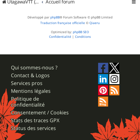
UtagawaVTT (Randos VTT et VTTAE avec traces GPS)
Accueil forum
Développé par
phpBB
® Forum Software © phpBB Limited
Traduction française officielle
©
Qiaeru
Optimized by:
phpBB SEO
Confidentialité
|
Conditions
Qui sommes-nous ?
Contact & Logos
Services pros
Mentions légales
Politique de
confidentialité
Consentement / Cookies
Stats des traces GPX
Status des services