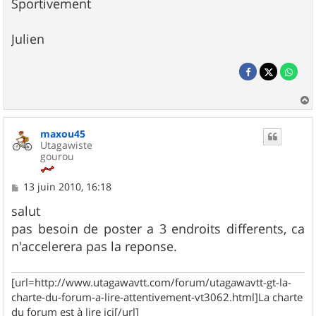
Sportivement
Julien
a
u
maxou45
t
Utagawiste
gourou
M
13 juin 2010, 16:18
e
s
salut
s
pas besoin de poster a 3 endroits differents, ca
a
g
n'accelerera pas la reponse.
e
[url=http://www.utagawavtt.com/forum/utagawavtt-gt-la-
charte-du-forum-a-lire-attentivement-vt3062.html]La charte
du forum est à lire ici[/url]