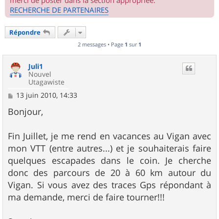
merci de poster dans la section appropriée.
RECHERCHE DE PARTENAIRES
Répondre
2 messages • Page
1
sur
1
Juli1
Nouvel
Utagawiste
M
13 juin 2010, 14:33
e
s
Bonjour,
s
a
g
Fin Juillet, je me rend en vacances au Vigan avec
e
mon VTT (entre autres...) et je souhaiterais faire
quelques escapades dans le coin. Je cherche
donc des parcours de 20 à 60 km autour du
Vigan. Si vous avez des traces Gps répondant à
ma demande, merci de faire tourner!!!