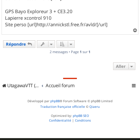
GPS Bayo Exploreur 3 + CE3.20
Lapierre xcontrol 910
Site perso [url]http://annickstl.free.fr/avld/[/url]
a
u
Répondre
t
2 messages • Page
1
sur
1
Aller
UtagawaVTT (Randos VTT et VTTAE avec traces GPS)
Accueil forum
Développé par
phpBB
® Forum Software © phpBB Limited
Traduction française officielle
©
Qiaeru
Optimized by:
phpBB SEO
Confidentialité
|
Conditions