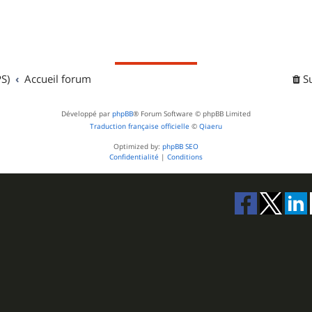
S)
Accueil forum
S
Développé par
phpBB
® Forum Software © phpBB Limited
Traduction française officielle
©
Qiaeru
Optimized by:
phpBB SEO
Confidentialité
|
Conditions