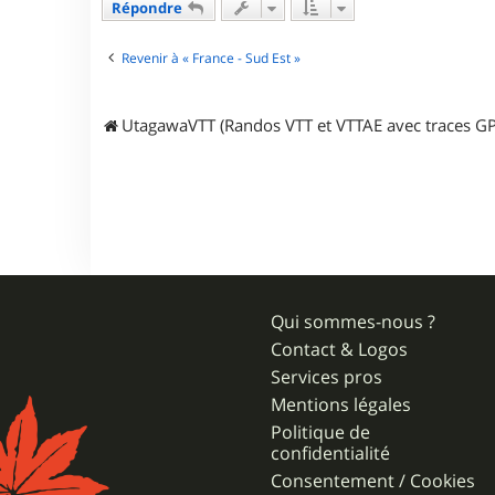
a
Répondre
c
t
e
Revenir à « France - Sud Est »
r
C
Y
UtagawaVTT (Randos VTT et VTTAE avec traces GP
V
A
L
Qui sommes-nous ?
Contact & Logos
Services pros
Mentions légales
Politique de
confidentialité
Consentement / Cookies