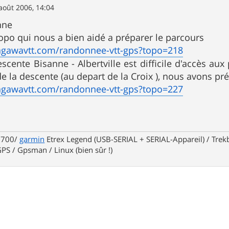
août 2006, 14:04
nne
opo qui nous a bien aidé a préparer le parcours
agawavtt.com/randonnee-vtt-gps?topo=218
escente Bisanne - Albertville est difficile d'accès 
e la descente (au depart de la Croix ), nous avons pré
agawavtt.com/randonnee-vtt-gps?topo=227
 700/
garmin
Etrex Legend (USB-SERIAL + SERIAL-Appareil) / Tr
PS / Gpsman / Linux (bien sûr !)