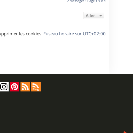
2 messages • Page
1
sur
1
t
Aller
upprimer les cookies
Fuseau horaire sur
UTC+02:00