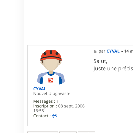
u
p
3
8
M
par
CYVAL
»
14 a
e
s
Salut,
s
Juste une préci
a
g
e
CYVAL
Nouvel Utagawiste
Messages :
1
Inscription :
08 sept. 2006,
16:58
C
Contact :
o
n
t