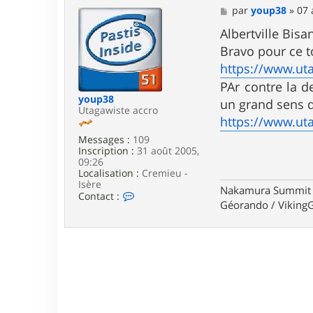
M
par
youp38
»
07 
e
s
Albertville Bisa
s
Bravo pour ce t
a
g
https://www.ut
e
PAr contre la d
youp38
un grand sens d
Utagawiste accro
https://www.ut
Messages :
109
Inscription :
31 août 2005,
09:26
Localisation :
Cremieu -
Isère
Nakamura Summit
C
Contact :
Géorando / VikingG
o
n
t
a
c
t
e
r
y
o