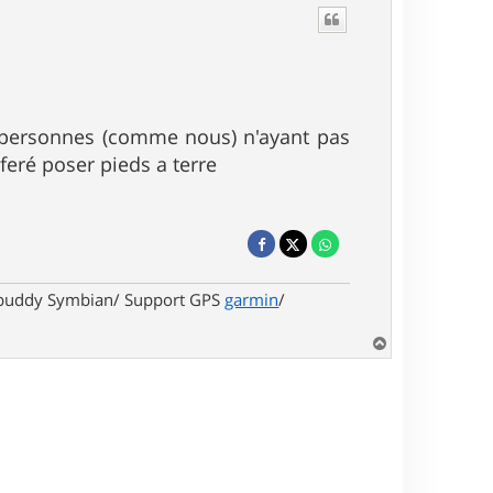
aux personnes (comme nous) n'ayant pas
feré poser pieds a terre
ekbuddy Symbian/ Support GPS
garmin
/
H
a
u
t