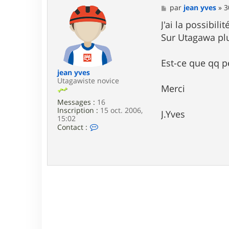
M
par
jean yves
»
3
e
s
J'ai la possibil
s
Sur Utagawa plu
a
g
e
Est-ce que qq p
jean yves
Utagawiste novice
Merci
Messages :
16
Inscription :
15 oct. 2006,
J.Yves
15:02
C
Contact :
o
n
t
a
c
t
e
r
j
e
a
n