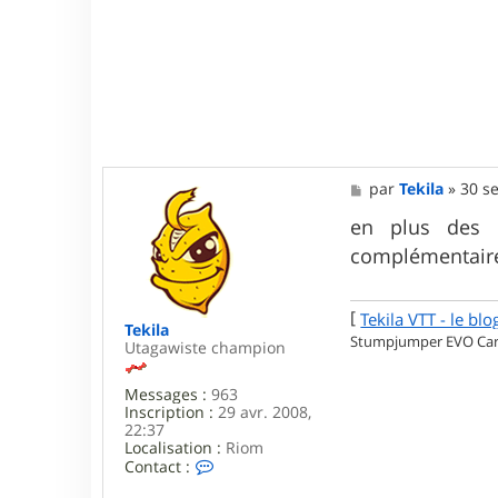
y
v
e
s
M
par
Tekila
»
30 se
e
s
en plus des e
s
complémentair
a
g
e
[
Tekila VTT - le blo
Tekila
Stumpjumper EVO Carb
Utagawiste champion
Messages :
963
Inscription :
29 avr. 2008,
22:37
Localisation :
Riom
C
Contact :
o