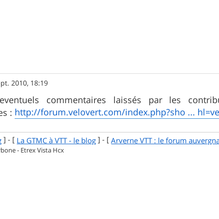
pt. 2010, 18:19
ventuels commentaires laissés par les contribu
http://forum.velovert.com/index.php?sho ... hl=v
es :
] - [
] - [
g
La GTMC à VTT - le blog
Arverne VTT : le forum auvergn
one - Etrex Vista Hcx