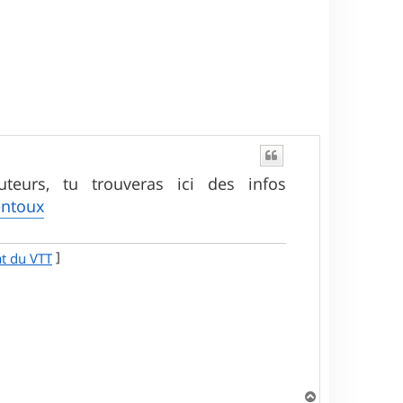
teurs, tu trouveras ici des infos
entoux
]
at du VTT
H