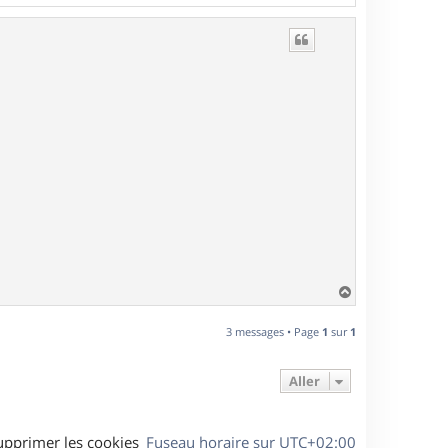
a
u
t
H
a
u
3 messages • Page
1
sur
1
t
Aller
upprimer les cookies
Fuseau horaire sur
UTC+02:00