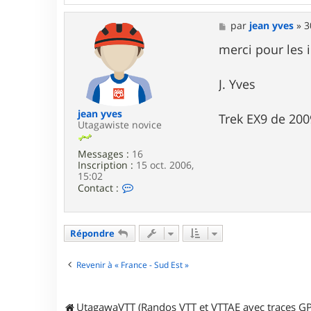
n
t
a
M
par
jean yves
»
3
c
e
t
s
merci pour les 
e
s
r
a
T
g
J. Yves
e
e
k
i
jean yves
Trek EX9 de 200
l
Utagawiste novice
a
Messages :
16
Inscription :
15 oct. 2006,
15:02
C
Contact :
o
n
t
a
Répondre
c
t
e
Revenir à « France - Sud Est »
r
j
e
UtagawaVTT (Randos VTT et VTTAE avec traces GP
a