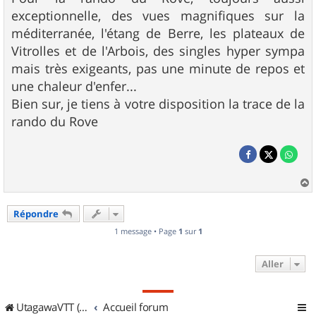
exceptionnelle, des vues magnifiques sur la
méditerranée, l'étang de Berre, les plateaux de
Vitrolles et de l'Arbois, des singles hyper sympa
mais très exigeants, pas une minute de repos et
une chaleur d'enfer...
Bien sur, je tiens à votre disposition la trace de la
rando du Rove
a
u
Répondre
t
1 message • Page
1
sur
1
Aller
UtagawaVTT (Randos VTT et VTTAE avec traces GPS)
Accueil forum