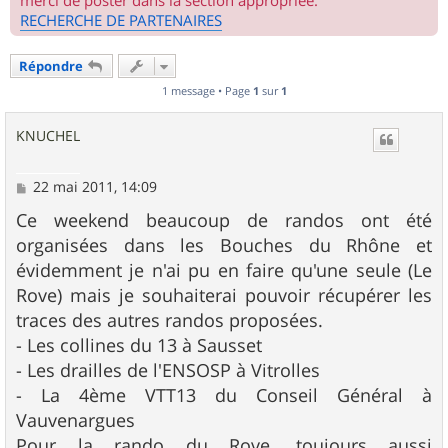
merci de poster dans la section appropriée.
RECHERCHE DE PARTENAIRES
Répondre
1 message • Page
1
sur
1
KNUCHEL
M
22 mai 2011, 14:09
e
s
Ce weekend beaucoup de randos ont été
s
organisées dans les Bouches du Rhône et
a
g
évidemment je n'ai pu en faire qu'une seule (Le
e
Rove) mais je souhaiterai pouvoir récupérer les
traces des autres randos proposées.
- Les collines du 13 à Sausset
- Les drailles de l'ENSOSP à Vitrolles
- La 4ème VTT13 du Conseil Général à
Vauvenargues
Pour la rando du Rove, toujours aussi