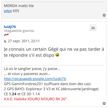
MERIDA matts lite
edge
605
a
u
luidji76
t
Utagawiste gourou
M
27 sept. 2011, 22:11
e
s
Je connais un certain Gégé qui ne va pas tarder à
s
te répondre s'il est dispo
a
g
e
Là où le sanglier passe, j'y passe...
... et vous y passerez aussi...
http://picasaweb.google.com/luidji76
GPS GaminForetrex201 (suffisant dans bien des cas)
2 GPS BAYO: Exploreur 3 V3 et XC (découverte/jardinage)
CE 3.
24
et CE 3D 1.14
V.A.E. Haibike XDURO N'DURO RX 26"
a