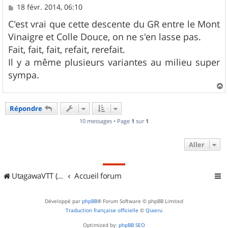
M
18 févr. 2014, 06:10
e
s
C'est vrai que cette descente du GR entre le Mont
s
Vinaigre et Colle Douce, on ne s'en lasse pas.
a
g
Fait, fait, fait, refait, rerefait.
e
Il y a même plusieurs variantes au milieu super
sympa.
a
u
Répondre
t
10 messages • Page
1
sur
1
Aller
UtagawaVTT (Randos VTT et VTTAE avec traces GPS)
Accueil forum
Développé par
phpBB
® Forum Software © phpBB Limited
Traduction française officielle
©
Qiaeru
Optimized by:
phpBB SEO