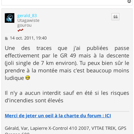
a
u
gerald_83
t
Utagawiste
gourou
M
14 oct. 2011, 19:40
e
s
Une des traces que j'ai publiées passe
s
effectivement par le GR 49 mais à la descente
a
g
(joli single de 7 km environ). Tu peux bien sûr le
e
prendre à la montée mais c'est beaucoup moins
ludique
Il n'y a aucun interdit sauf en été si les risques
d'incendies sont élevés
Merci de jeter un oeil à la charte du forum : ICI
Gérald, Var, Lapierre X-Control 410 2007, VTTAE TREK, GPS