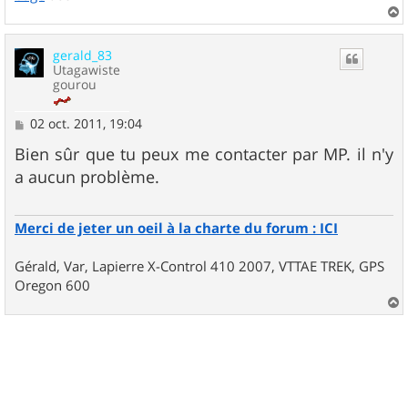
a
u
gerald_83
t
Utagawiste
gourou
M
02 oct. 2011, 19:04
e
s
Bien sûr que tu peux me contacter par MP. il n'y
s
a aucun problème.
a
g
e
Merci de jeter un oeil à la charte du forum : ICI
Gérald, Var, Lapierre X-Control 410 2007, VTTAE TREK, GPS
Oregon 600
a
u
t