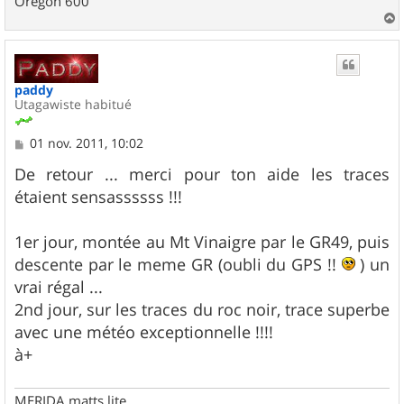
Oregon 600
a
u
t
paddy
Utagawiste habitué
M
01 nov. 2011, 10:02
e
s
De retour ... merci pour ton aide les traces
s
étaient sensassssss !!!
a
g
e
1er jour, montée au Mt Vinaigre par le GR49, puis
descente par le meme GR (oubli du GPS !!
) un
vrai régal ...
2nd jour, sur les traces du roc noir, trace superbe
avec une météo exceptionnelle !!!!
à+
MERIDA matts lite