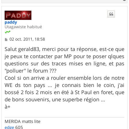
a
u
t
paddy
Utagawiste habitué
M
02 oct. 2011, 18:58
e
s
Salut gerald83, merci pour ta réponse, est-ce que
s
je peux te contacter par MP pour te poser qlques
a
g
questions sur des traces mises en ligne, et pas
e
"polluer" le forum ???
Cool si on arrive a rouler ensemble lors de notre
WE ds ton pays ... je connais bien le coin, j'ai
bossé 2 fois 2 mois en été à St Paul en foret, que
de bons souvenirs, une superbe région ...
à+
MERIDA matts lite
edge
605