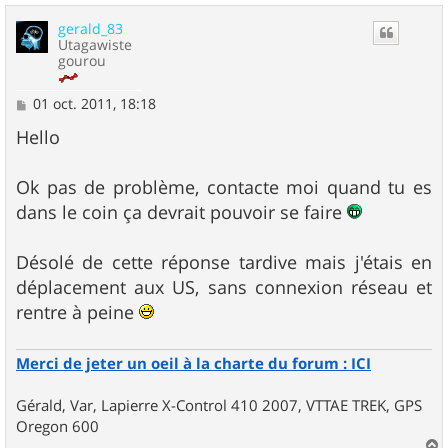
u
gerald_83
t
Utagawiste
gourou
M
01 oct. 2011, 18:18
e
s
Hello
s
a
g
Ok pas de problème, contacte moi quand tu es
e
dans le coin ça devrait pouvoir se faire
Désolé de cette réponse tardive mais j'étais en
déplacement aux US, sans connexion réseau et
rentre à peine
Merci de jeter un oeil à la charte du forum : ICI
Gérald, Var, Lapierre X-Control 410 2007, VTTAE TREK, GPS
Oregon 600