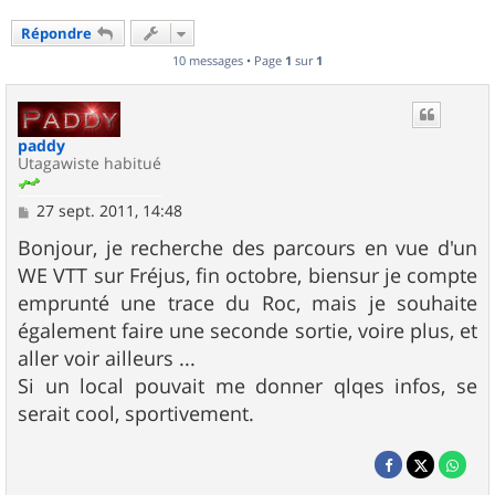
Répondre
10 messages • Page
1
sur
1
paddy
Utagawiste habitué
M
27 sept. 2011, 14:48
e
s
Bonjour, je recherche des parcours en vue d'un
s
WE VTT sur Fréjus, fin octobre, biensur je compte
a
g
emprunté une trace du Roc, mais je souhaite
e
également faire une seconde sortie, voire plus, et
aller voir ailleurs ...
Si un local pouvait me donner qlqes infos, se
serait cool, sportivement.