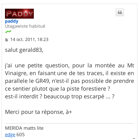
paddy
Utagawiste habitué
M
14 oct. 2011, 18:23
e
s
salut gerald83,
s
a
g
j'ai une petite question, pour la montée au Mt
e
Vinaigre, en faisant une de tes traces, il existe en
parallele le GR49, n'est-il pas possible de prendre
ce sentier plutot que la piste forestiere ?
est-il interdit ? beaucoup trop escarpé ... ?
Merci pour ta réponse, à+
MERIDA matts lite
edge
605