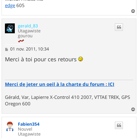
edge
605
a
u
gerald_83
t
Utagawiste
gourou
M
01 nov. 2011, 10:34
e
s
Merci à toi pour ces retours
s
a
g
e
Merci de jeter un oeil à la charte du forum : ICI
Gérald, Var, Lapierre X-Control 410 2007, VTTAE TREK, GPS
Oregon 600
a
u
Fabien354
t
Nouvel
Utagawiste