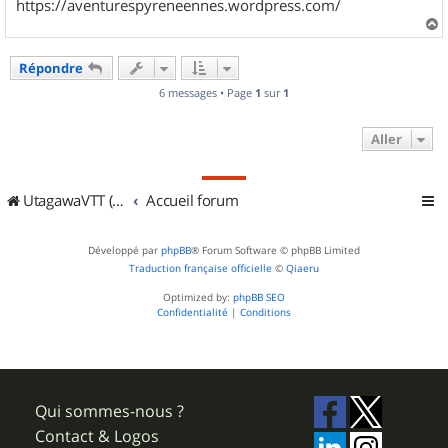
https://aventurespyreneennes.wordpress.com/
a
u
Répondre
t
6 messages • Page
1
sur
1
Aller
UtagawaVTT (Randos VTT et VTTAE avec traces GPS)
Accueil forum
Développé par
phpBB
® Forum Software © phpBB Limited
Traduction française officielle
©
Qiaeru
Optimized by:
phpBB SEO
Confidentialité
|
Conditions
Qui sommes-nous ?
Contact & Logos