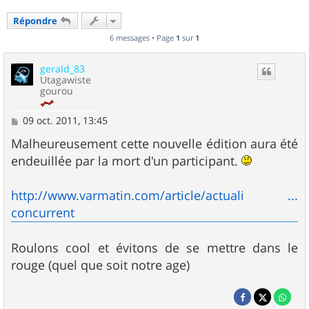
Répondre
6 messages • Page
1
sur
1
gerald_83
Utagawiste
gourou
M
09 oct. 2011, 13:45
e
s
Malheureusement cette nouvelle édition aura été
s
endeuillée par la mort d'un participant.
a
g
e
http://www.varmatin.com/article/actuali ...
concurrent
Roulons cool et évitons de se mettre dans le
rouge (quel que soit notre age)