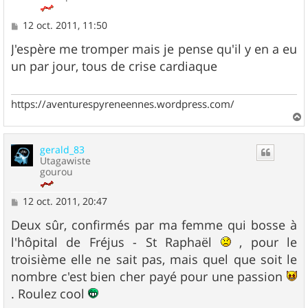
M
12 oct. 2011, 11:50
e
s
J'espère me tromper mais je pense qu'il y en a eu
s
un par jour, tous de crise cardiaque
a
g
e
https://aventurespyreneennes.wordpress.com/
a
u
gerald_83
t
Utagawiste
gourou
M
12 oct. 2011, 20:47
e
s
Deux sûr, confirmés par ma femme qui bosse à
s
l'hôpital de Fréjus - St Raphaël
, pour le
a
g
troisième elle ne sait pas, mais quel que soit le
e
nombre c'est bien cher payé pour une passion
. Roulez cool