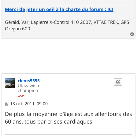
Merci de jeter un oeil à la charte du forum : ICI
Gérald, Var, Lapierre X-Control 410 2007, VTTAE TREK, GPS
Oregon 600
a
u
t
clems5555
Utagawiste
champion
M
13 oct. 2011, 09:00
e
s
De plus la moyenne d'âge est aux allentours des
s
60 ans, tous par crises cardiaques
a
g
e