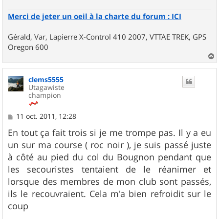
Merci de jeter un oeil à la charte du forum : ICI
Gérald, Var, Lapierre X-Control 410 2007, VTTAE TREK, GPS
Oregon 600
a
u
clems5555
t
Utagawiste
champion
M
11 oct. 2011, 12:28
e
s
En tout ça fait trois si je me trompe pas. Il y a eu
s
un sur ma course ( roc noir ), je suis passé juste
a
g
à côté au pied du col du Bougnon pendant que
e
les secouristes tentaient de le réanimer et
lorsque des membres de mon club sont passés,
ils le recouvraient. Cela m'a bien refroidit sur le
coup