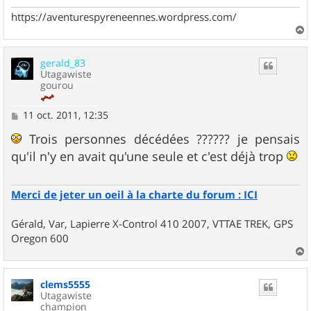
https://aventurespyreneennes.wordpress.com/
a
u
gerald_83
t
Utagawiste
gourou
M
11 oct. 2011, 12:35
e
s
Trois personnes décédées ?????? je pensais
s
qu'il n'y en avait qu'une seule et c'est déjà trop
a
g
e
Merci de jeter un oeil à la charte du forum : ICI
Gérald, Var, Lapierre X-Control 410 2007, VTTAE TREK, GPS
Oregon 600
a
u
clems5555
t
Utagawiste
champion