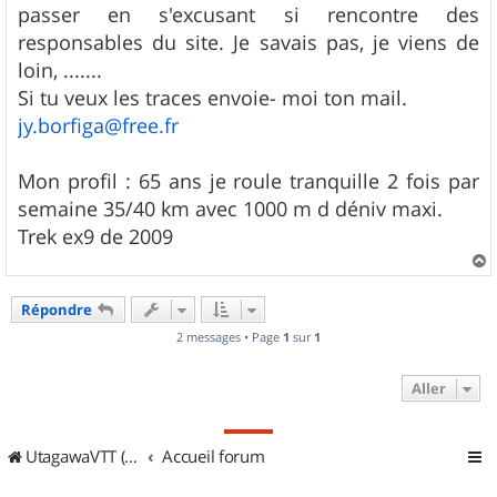
passer en s'excusant si rencontre des
responsables du site. Je savais pas, je viens de
loin, .......
Si tu veux les traces envoie- moi ton mail.
jy.borfiga@free.fr
Mon profil : 65 ans je roule tranquille 2 fois par
semaine 35/40 km avec 1000 m d déniv maxi.
Trek ex9 de 2009
a
u
Répondre
t
2 messages • Page
1
sur
1
Aller
UtagawaVTT (Randos VTT et VTTAE avec traces GPS)
Accueil forum