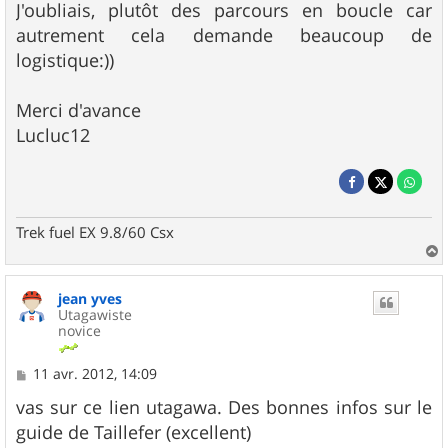
J'oubliais, plutôt des parcours en boucle car
autrement cela demande beaucoup de
logistique:))
Merci d'avance
Lucluc12
Trek fuel EX 9.8/60 Csx
a
u
jean yves
t
Utagawiste
novice
M
11 avr. 2012, 14:09
e
s
vas sur ce lien utagawa. Des bonnes infos sur le
s
guide de Taillefer (excellent)
a