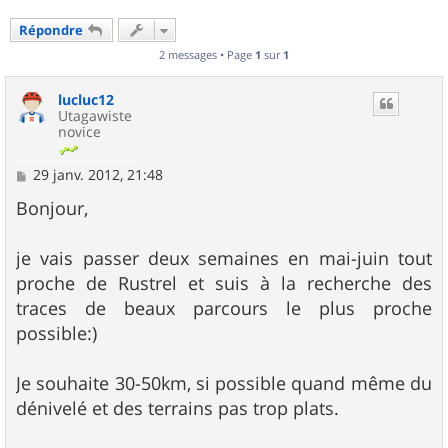
Répondre
2 messages • Page
1
sur
1
lucluc12
Utagawiste
novice
M
29 janv. 2012, 21:48
e
s
Bonjour,
s
a
g
je vais passer deux semaines en mai-juin tout
e
proche de Rustrel et suis à la recherche des
traces de beaux parcours le plus proche
possible:)
Je souhaite 30-50km, si possible quand même du
dénivelé et des terrains pas trop plats.