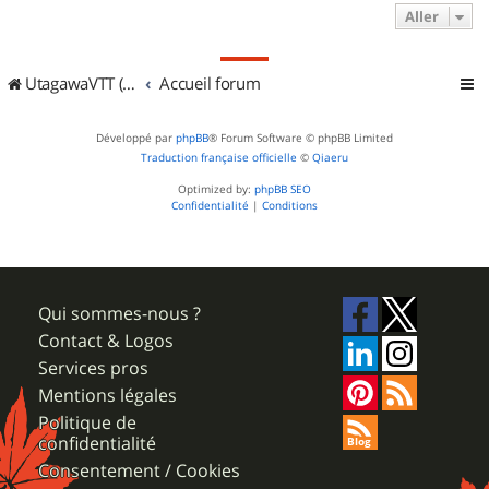
Aller
UtagawaVTT (Randos VTT et VTTAE avec traces GPS)
Accueil forum
Développé par
phpBB
® Forum Software © phpBB Limited
Traduction française officielle
©
Qiaeru
Optimized by:
phpBB SEO
Confidentialité
|
Conditions
Qui sommes-nous ?
Contact & Logos
Services pros
Mentions légales
Politique de
confidentialité
Consentement / Cookies