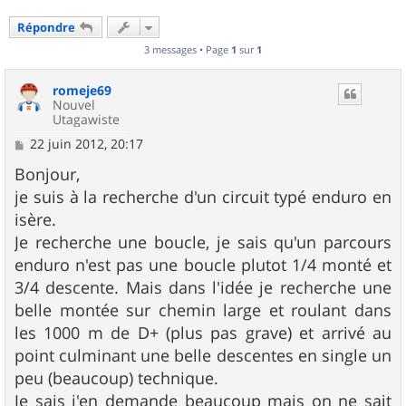
Répondre
3 messages • Page
1
sur
1
romeje69
Nouvel
Utagawiste
M
22 juin 2012, 20:17
e
s
Bonjour,
s
je suis à la recherche d'un circuit typé enduro en
a
g
isère.
e
Je recherche une boucle, je sais qu'un parcours
enduro n'est pas une boucle plutot 1/4 monté et
3/4 descente. Mais dans l'idée je recherche une
belle montée sur chemin large et roulant dans
les 1000 m de D+ (plus pas grave) et arrivé au
point culminant une belle descentes en single un
peu (beaucoup) technique.
Je sais j'en demande beaucoup mais on ne sait