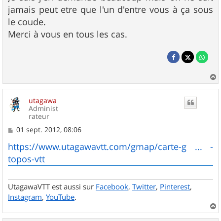
jamais peut etre que l'un d'entre vous à ça sous
le coude.
Merci à vous en tous les cas.
a
u
utagawa
t
Administ
rateur
M
01 sept. 2012, 08:06
e
s
https://www.utagawavtt.com/gmap/carte-g ... -
s
topos-vtt
a
g
e
UtagawaVTT est aussi sur
Facebook
,
Twitter
,
Pinterest
,
Instagram
,
YouTube
.
a