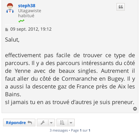
u
steph38
t
Utagawiste
habitué
M
09 sept. 2012, 19:12
e
s
Salut,
s
a
g
effectivement pas facile de trouver ce type de
e
parcours. Il y a des parcours intéressants du côté
de Yenne avec de beaux singles. Autrement il
faut aller du côté de Cormaranche en Bugey. Il y
a aussi la descente gaz de France près de Aix les
Bains.
sI jamais tu en as trouvé d'autres je suis preneur.
a
u
Répondre
t
3 messages • Page
1
sur
1