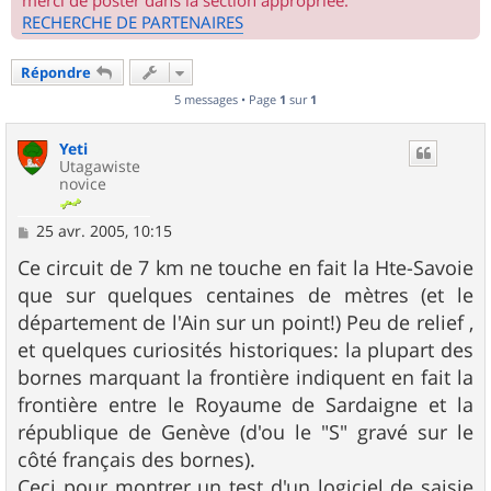
merci de poster dans la section appropriée.
RECHERCHE DE PARTENAIRES
Répondre
5 messages • Page
1
sur
1
Yeti
Utagawiste
novice
M
25 avr. 2005, 10:15
e
s
Ce circuit de 7 km ne touche en fait la Hte-Savoie
s
que sur quelques centaines de mètres (et le
a
g
département de l'Ain sur un point!) Peu de relief ,
e
et quelques curiosités historiques: la plupart des
bornes marquant la frontière indiquent en fait la
frontière entre le Royaume de Sardaigne et la
république de Genève (d'ou le "S" gravé sur le
côté français des bornes).
Ceci pour montrer un test d'un logiciel de saisie