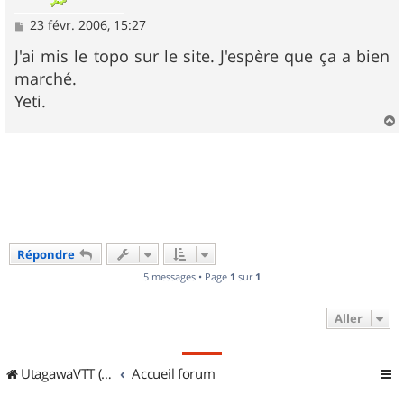
M
23 févr. 2006, 15:27
e
s
J'ai mis le topo sur le site. J'espère que ça a bien
s
marché.
a
g
Yeti.
e
a
u
t
Répondre
5 messages • Page
1
sur
1
Aller
UtagawaVTT (Randos VTT et VTTAE avec traces GPS)
Accueil forum