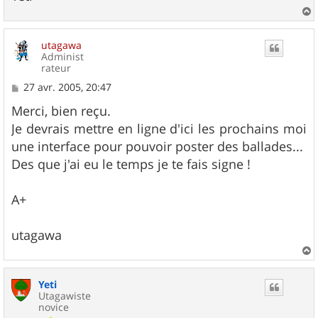
a
u
utagawa
t
Administ
rateur
M
27 avr. 2005, 20:47
e
s
Merci, bien reçu.
s
Je devrais mettre en ligne d'ici les prochains moi
a
g
une interface pour pouvoir poster des ballades...
e
Des que j'ai eu le temps je te fais signe !
A+
utagawa
a
u
Yeti
t
Utagawiste
novice