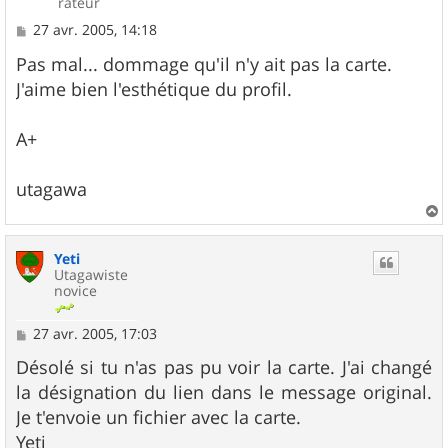
rateur
M
27 avr. 2005, 14:18
e
s
Pas mal... dommage qu'il n'y ait pas la carte.
s
J'aime bien l'esthétique du profil.
a
g
e
A+
utagawa
a
u
Yeti
t
Utagawiste
novice
M
27 avr. 2005, 17:03
e
s
Désolé si tu n'as pas pu voir la carte. J'ai changé
s
la désignation du lien dans le message original.
a
g
Je t'envoie un fichier avec la carte.
e
Yeti