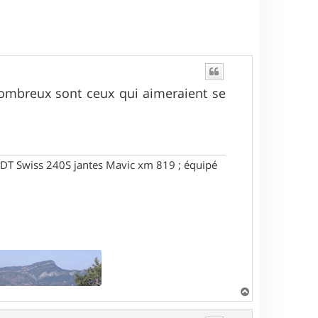
e nombreux sont ceux qui aimeraient se
DT Swiss 240S jantes Mavic xm 819 ; équipé
H
a
u