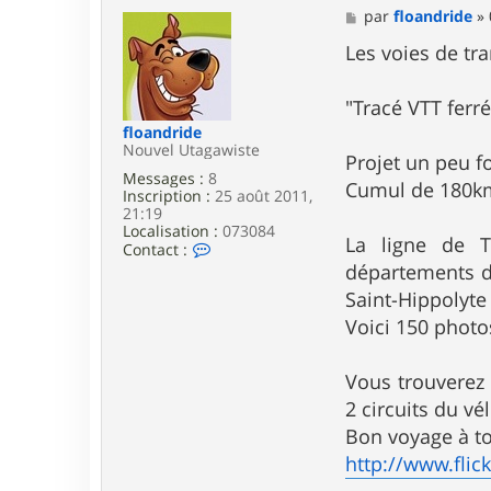
M
par
floandride
»
e
s
Les voies de tr
s
a
g
"Tracé VTT ferr
e
floandride
Nouvel Utagawiste
Projet un peu fo
Messages :
8
Cumul de 180km 
Inscription :
25 août 2011,
21:19
Localisation :
073084
La ligne de T
C
Contact :
o
départements de
n
Saint-Hippolyte 
t
a
Voici 150 phot
c
t
e
Vous trouverez 
r
f
2 circuits du vé
l
Bon voyage à to
o
a
http://www.flic
n