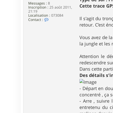
Messages :
8
Cette trace GP
Inscription :
25 août 2011,
21:19
Localisation :
073084
Il s'agit du tro
C
Contact :
o
retour. C’est én
n
t
a
Vous avez de la
c
la jungle et les 
t
e
r
f
Attention le d
l
redescendre sur
o
a
Dans cette part
n
Des détails s'
d
r
i
d
- Départ en dou
e
concentré , ça 
- Arre , suivre
entretenu du ci