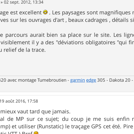
»
02 sept. 2012, 13:34
age est excellent
. Les paysages sont magnifiques ma
ves sur les ouvrages d'art , beaux cadrages , détails sin
ce parcours aurait bien sa place sur le site. Les li
 visiblement il y a des "déviations obligatoires "qui 
relief de la trace.
 420 avec montage Tumebroutien -
garmin
edge
305 - Dakota 20 
19 août 2016, 17:58
 mieux vaut tard que jamais.
mal de MP sur ce sujet; du coup je me suis enfin 
) et utiliser (Runstatic) le traçage GPS cet été. Pire
atic VTT ) Bref