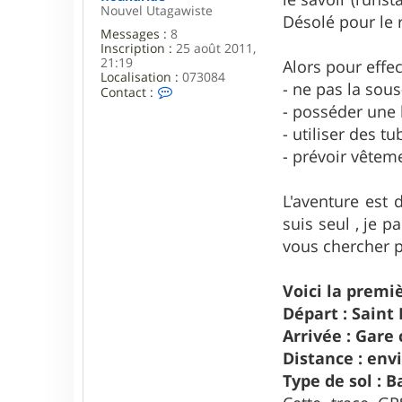
Nouvel Utagawiste
e
Désolé pour le 
b
Messages :
8
r
Inscription :
25 août 2011,
o
21:19
Alors pour effec
u
Localisation :
073084
t
- ne pas la sou
C
Contact :
e
o
- posséder une 
s
n
- utiliser des t
t
a
- prévoir vêtem
c
t
e
L'aventure est
r
f
suis seul , je p
l
vous chercher pl
o
a
n
Voici la premi
d
r
Départ : Saint
i
Arrivée : Gare
d
e
Distance : envi
Type de sol : B