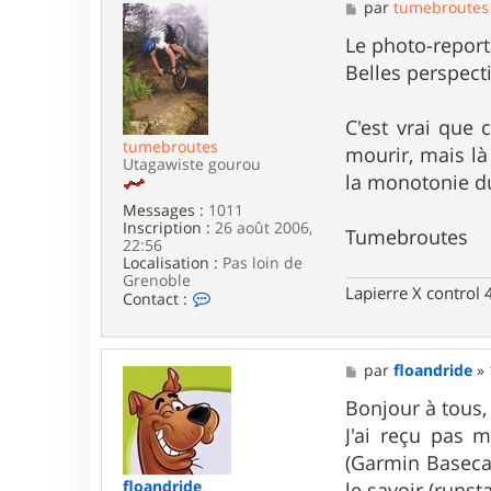
M
par
tumebroutes
r
e
G
s
Le photo-report
a
s
r
Belles perspecti
a
i
g
k
e
C'est vrai que 
tumebroutes
mourir, mais là
Utagawiste gourou
la monotonie du 
Messages :
1011
Inscription :
26 août 2006,
Tumebroutes
22:56
Localisation :
Pas loin de
Grenoble
Lapierre X control
C
Contact :
o
n
t
a
M
par
floandride
»
c
e
t
s
Bonjour à tous,
e
s
J'ai reçu pas 
r
a
t
g
(Garmin Basecamp
u
e
floandride
le savoir (runst
m