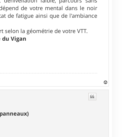
 dénivellation faible, parcours sans
a dépend de votre mental dans le noir
tat de fatigue ainsi que de l'ambiance
ort selon la géométrie de votre VTT.
e du Vigan
H
a
u
t
s panneaux)