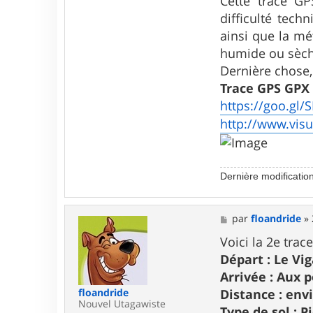
Cette trace GP
difficulté tech
ainsi que la mé
humide ou sèch
Dernière chose, 
Trace GPS GPX 
https://goo.gl/
http://www.vis
Dernière modificatio
M
par
floandride
»
e
s
Voici la 2e tra
s
Départ : Le Vi
a
g
Arrivée : Aux
e
floandride
Distance : env
Nouvel Utagawiste
Type de sol : 