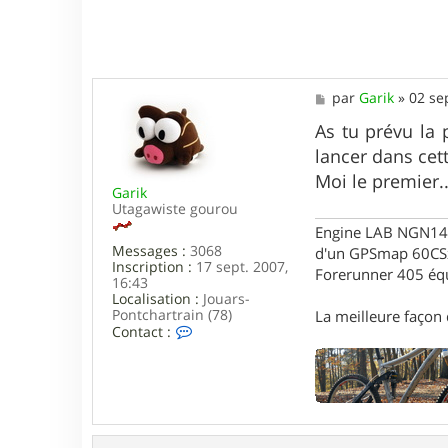
M
par
Garik
»
02 se
e
s
As tu prévu la 
s
lancer dans cet
a
g
Moi le premier.
Garik
e
Utagawiste gourou
Engine LAB NGN140 
Messages :
3068
d'un GPSmap 60CS
Inscription :
17 sept. 2007,
Forerunner 405 éq
16:43
Localisation :
Jouars-
Pontchartrain (78)
La meilleure façon d
C
Contact :
o
n
t
a
c
t
e