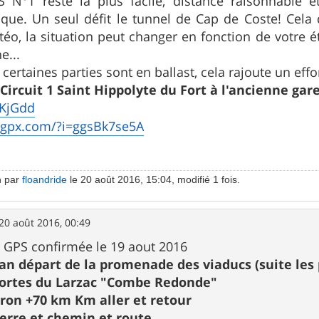
S N°1 reste la plus facile, distance raisonnable et
nique. Un seul défit le tunnel de Cap de Coste! Cel
téo, la situation peut changer en fonction de votre é
e...
certaines parties sont en ballast, cela rajoute un eff
Circuit 1 Saint Hippolyte du Fort à l'ancienne gar
SKjGdd
ugpx.com/?i=ggsBk7se5A
n par
floandride
le 20 août 2016, 15:04, modifié 1 fois.
20 août 2016, 00:49
ce GPS confirmée le 19 aout 2016
gan départ de la promenade des viaducs (suite le
 portes du Larzac "Combe Redonde"
iron +70 km Km aller et retour
Pierre et chemin et route