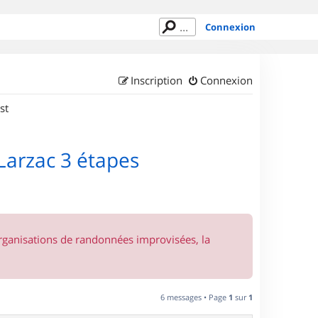
Connexion
Inscription
Connexion
st
 Larzac 3 étapes
organisations de randonnées improvisées, la
6 messages • Page
1
sur
1