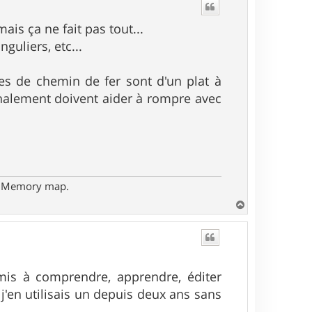
t
is ça ne fait pas tout...
guliers, etc...
gnes de chemin de fer sont d'un plat à
finalement doivent aider à rompre avec
- Memory map.
H
a
u
t
mis à comprendre, apprendre, éditer
 j'en utilisais un depuis deux ans sans