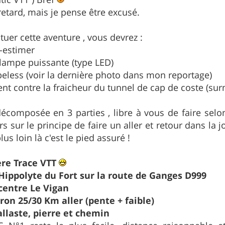
retard, mais je pense être excusé.
tuer cette aventure , vous devrez :
s-estimer
lampe puissante (type LED)
ubeless (voir la dernière photo dans mon reportage)
ent contre la fraicheur du tunnel de cap de coste (su
 décomposée en 3 parties , libre à vous de faire se
ars sur le principe de faire un aller et retour dans la
us loin là c'est le pied assuré !
ère Trace VTT
 Hippolyte du Fort sur la route de Ganges D999
 centre Le Vigan
ron 25/30 Km aller (pente + faible)
allaste, pierre et chemin