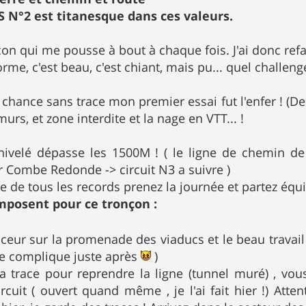
S N°2 est titanesque dans ces valeurs.
nçon qui me pousse à bout à chaque fois. J'ai donc refa
orme, c'est beau, c'est chiant, mais pu... quel challeng
 chance sans trace mon premier essai fut l'enfer ! (D
murs, et zone interdite et la nage en VTT... !
énivelé dépasse les 1500M ! ( le ligne de chemin de
 Combe Redonde -> circuit N3 a suivre )
ie de tous les records prenez la journée et partez équ
imposent pour ce tronçon :
ceur sur la promenade des viaducs et le beau travail
se complique juste après
)
 la trace pour reprendre la ligne (tunnel muré) , vo
rcuit ( ouvert quand même , je l'ai fait hier !) Atte