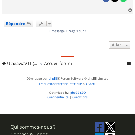
a
u
Répondre
t
1 message • Page
1
sur
1
Aller
UtagawaVTT (Randos VTT et VTTAE avec traces GPS)
Accueil forum
Développé par
phpBB
® Forum Software © phpBB Limited
Traduction française officielle
©
Qiaeru
Optimized by:
phpBB SEO
Confidentialité
|
Conditions
Qui sommes-nous ?
Contact & Logos