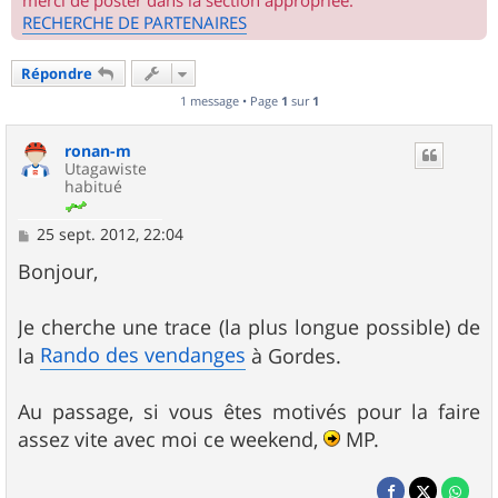
merci de poster dans la section appropriée.
RECHERCHE DE PARTENAIRES
Répondre
1 message • Page
1
sur
1
ronan-m
Utagawiste
habitué
M
25 sept. 2012, 22:04
e
s
Bonjour,
s
a
g
Je cherche une trace (la plus longue possible) de
e
Rando des vendanges
la
à Gordes.
Au passage, si vous êtes motivés pour la faire
assez vite avec moi ce weekend,
MP.