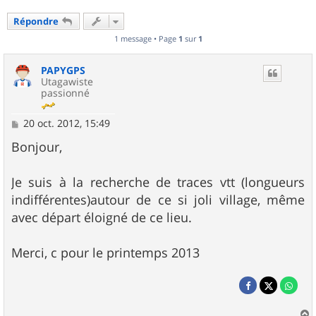
Répondre
1 message • Page
1
sur
1
PAPYGPS
Utagawiste
passionné
M
20 oct. 2012, 15:49
e
s
Bonjour,
s
a
g
Je suis à la recherche de traces vtt (longueurs
e
indifférentes)autour de ce si joli village, même
avec départ éloigné de ce lieu.
Merci, c pour le printemps 2013