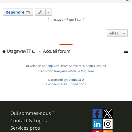
a
u
Répondre
t
1 message • Page
1
sur
1
Aller
UtagawaVTT (Randos VTT et VTTAE avec traces GPS)
Accueil forum
Développé par
phpBB
® Forum Software © phpBB Limited
Traduction française officielle
©
Qiaeru
Optimized by:
phpBB SEO
Confidentialité
|
Conditions
Qui sommes-nous ?
Contact & Logos
Services pros