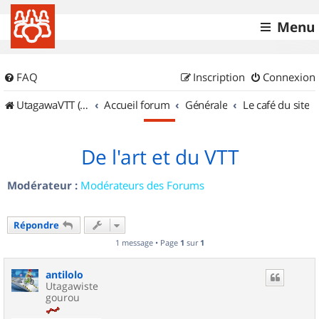
Menu
FAQ
Inscription
Connexion
UtagawaVTT (Randos VTT et VTTAE avec traces GPS)
Accueil forum
Générale
Le café du site
De l'art et du VTT
Modérateur :
Modérateurs des Forums
Répondre
1 message • Page
1
sur
1
antilolo
Utagawiste
gourou