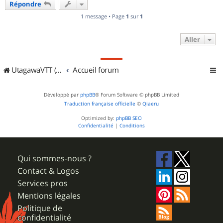
Répondre
t
1 message • Page
1
sur
1
Aller
UtagawaVTT (Randos VTT et VTTAE avec traces GPS)
Accueil forum
Développé par
phpBB
® Forum Software © phpBB Limited
Traduction française officielle
©
Qiaeru
Optimized by:
phpBB SEO
Confidentialité
|
Conditions
Qui sommes-nous ?
Contact & Logos
Services pros
Mentions légales
Politique de
confidentialité