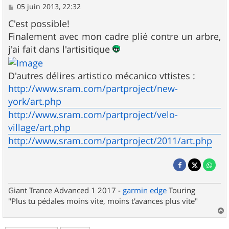
M
05 juin 2013, 22:32
e
s
C'est possible!
s
Finalement avec mon cadre plié contre un arbre,
a
g
j'ai fait dans l'artisitique
e
D'autres délires artistico mécanico vttistes :
http://www.sram.com/partproject/new-
york/art.php
http://www.sram.com/partproject/velo-
village/art.php
http://www.sram.com/partproject/2011/art.php
Giant Trance Advanced 1 2017 -
garmin
edge
Touring
"Plus tu pédales moins vite, moins t'avances plus vite"
a
u